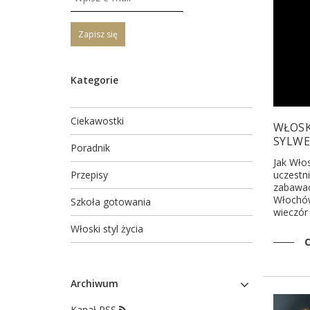
Zapisz się
Kategorie
Ciekawostki
WŁOSK
SYLW
Poradnik
Jak Wło
Przepisy
uczestni
zabawac
Włochów
Szkoła gotowania
wieczór
Włoski styl życia
C
Archiwum
Kanał RSS