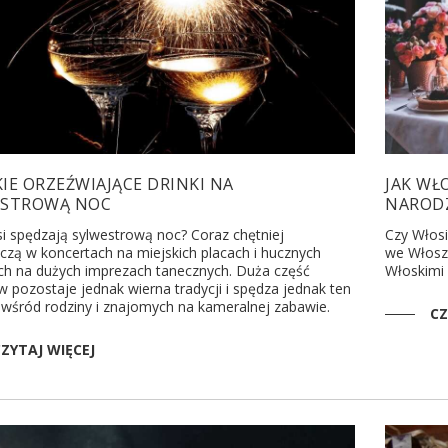
IE ORZEŹWIAJĄCE DRINKI NA
JAK WŁ
ESTROWĄ NOC
NAROD
si spędzają sylwestrową noc? Coraz chętniej
Czy Włos
czą w koncertach na miejskich placach i hucznych
we Włosz
h na dużych imprezach tanecznych. Duża część
Włoskimi 
 pozostaje jednak wierna tradycji i spędza jednak ten
 wśród rodziny i znajomych na kameralnej zabawie.
CZ
ZYTAJ WIĘCEJ