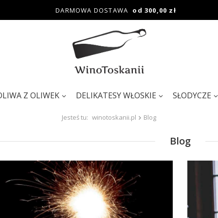
DARMOWA DOSTAWA
od 300,00 zł
OLIWA Z OLIWEK
DELIKATESY WŁOSKIE
SŁODYCZE
Jesteś tu:
winotoskanii.pl
Blog
Blog