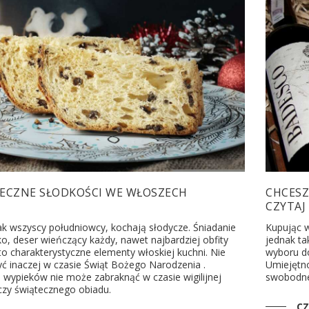
CHCES
ECZNE SŁODKOŚCI WE WŁOSZECH
CZYTAJ
Kupując w
jak wszyscy południowcy, kochają słodycze. Śniadanie
jednak ta
o, deser wieńczący każdy, nawet najbardziej obfity
wyboru do
to charakterystyczne elementy włoskiej kuchni. Nie
Umiejętno
ć inaczej w czasie Świąt Bożego Narodzenia .
swobodneg
 wypieków nie może zabraknąć w czasie wigilijnej
 czy świątecznego obiadu.
CZ