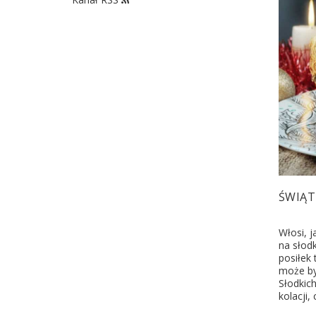
ŚWIĄT
Włosi, 
na słodk
posiłek 
może by
Słodkich
kolacji,