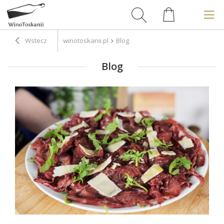
Wstecz
winotoskanii.pl
Blog
Blog