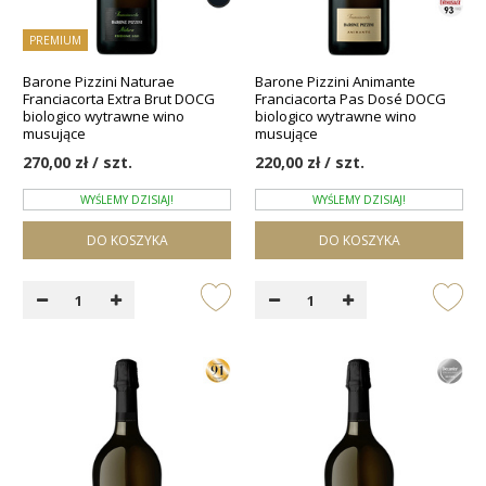
PREMIUM
Barone Pizzini Naturae
Barone Pizzini Animante
Franciacorta Extra Brut DOCG
Franciacorta Pas Dosé DOCG
biologico wytrawne wino
biologico wytrawne wino
musujące
musujące
270,00 zł / szt.
220,00 zł / szt.
WYŚLEMY DZISIAJ!
WYŚLEMY DZISIAJ!
DO KOSZYKA
DO KOSZYKA