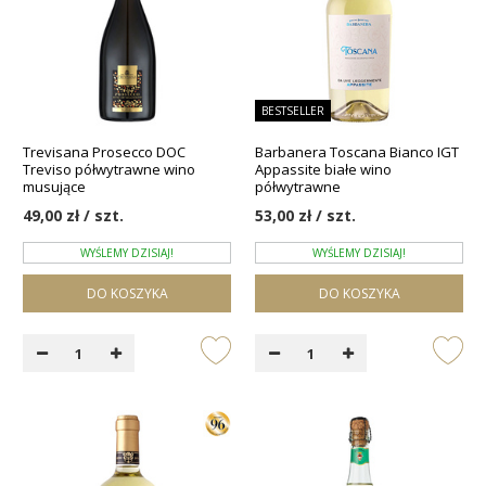
BESTSELLER
Trevisana Prosecco DOC
Barbanera Toscana Bianco IGT
Treviso półwytrawne wino
Appassite białe wino
musujące
półwytrawne
49,00 zł / szt.
53,00 zł / szt.
WYŚLEMY DZISIAJ!
WYŚLEMY DZISIAJ!
DO KOSZYKA
DO KOSZYKA