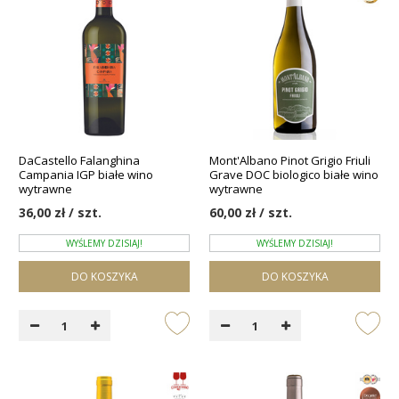
DaCastello Falanghina
Mont'Albano Pinot Grigio Friuli
Campania IGP białe wino
Grave DOC biologico białe wino
wytrawne
wytrawne
36,00 zł / szt.
60,00 zł / szt.
WYŚLEMY DZISIAJ!
WYŚLEMY DZISIAJ!
DO KOSZYKA
DO KOSZYKA