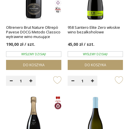
Oltrenero Brut Nature Oltrepò
958 Santero Elite Zero włoskie
Pavese DOCG Metodo Classico
wino bezalkoholowe
wytrawne wino musujące
190,00 zł / szt.
45,00 zł / szt.
WYŚLEMY DZISIAJ!
WYŚLEMY DZISIAJ!
DO KOSZYKA
DO KOSZYKA