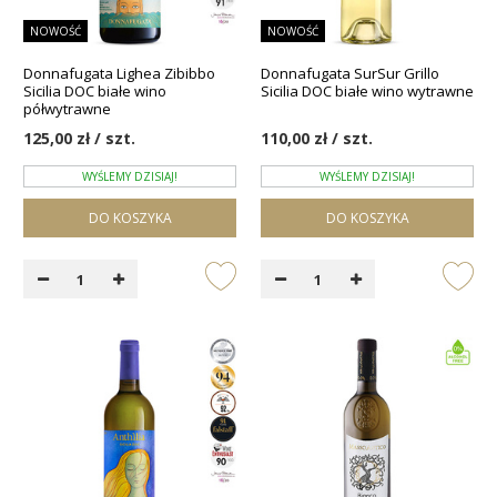
NOWOŚĆ
NOWOŚĆ
Donnafugata Lighea Zibibbo
Donnafugata SurSur Grillo
Sicilia DOC białe wino
Sicilia DOC białe wino wytrawne
półwytrawne
125,00 zł / szt.
110,00 zł / szt.
WYŚLEMY DZISIAJ!
WYŚLEMY DZISIAJ!
DO KOSZYKA
DO KOSZYKA