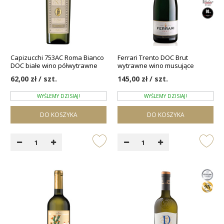
Capizucchi 753AC Roma Bianco
Ferrari Trento DOC Brut
DOC białe wino półwytrawne
wytrawne wino musujące
62,00 zł / szt.
145,00 zł / szt.
WYŚLEMY DZISIAJ!
WYŚLEMY DZISIAJ!
DO KOSZYKA
DO KOSZYKA