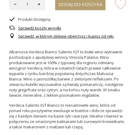
DODAJ DO KOSZYKA
Produkt dostępny
Sprawdź koszty wysyłki
Sprawdź, w którym sklepie obejrzysz i kupisz od ręki
Albarossa Verdeca Bianco Salento IGT to białe wino wytrawne
pochodzące z apulijskiej winnicy Vinicola Palama. Wino
produkowane jest w 100% z typowej dla regionu odmiany
winogron Verdeca, która w ostatnich latach prawie całkowicie
wyparła z rynku bardziej popularną dotychczas Malvasia
Bianca. Wino o jasnożółtej barwie z zielonymi refleksami. Po
otwarciu butelki wyczuwalne są kwiaty pomarańczy, następnie
nuty grejpfruta oraz cytryn, a na końcu nuty wanilii. W smaku
świeże, mineralne, z lekkim posmakiem migdałów.
Verdeca Salento IGT Bianco
to niesamowite wino, które od
ponad roku pozytywnie ewoluuje w butelce i dobrze sprawdzi
się z każdym daniem na bazie ryb i warzyw. Idealne również w
połączeniu ze
smażonymi kalmarami lub surowymi krewetkami,
a także makaronem z małżami lub rzepą.