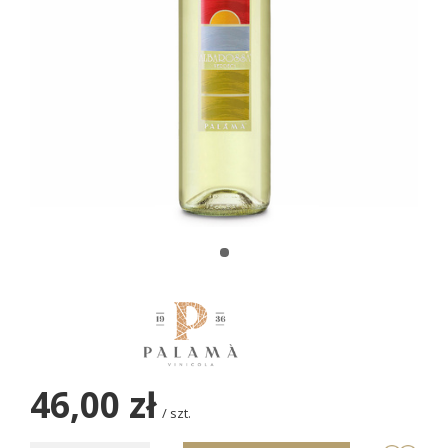
46,00 zł
/
szt.