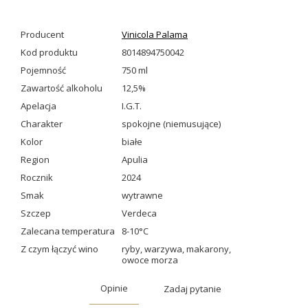
Producent
Vinicola Palama
Kod produktu
8014894750042
Pojemność
750 ml
Zawartość alkoholu
12,5%
Apelacja
I.G.T.
Charakter
spokojne (niemusujące)
Kolor
białe
Region
Apulia
Rocznik
2024
Smak
wytrawne
Szczep
Verdeca
Zalecana temperatura
8-10°C
Z czym łączyć wino
ryby
,
warzywa
,
makarony
,
owoce morza
Opinie
Zadaj pytanie