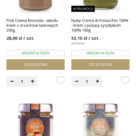
W PROMOCJI
Pisti Crema Nocciola - włoski
Nutty Crema di Pistacchio 100%
krem z orzechów laskowych
- krem z pistacji sycylijskich
200g
100% 190g
28,00 zł / szt.
53,10 zł / szt.
59,00 zł
WYŚLEMY W PIĄTEK
WYŚLEMY W PIĄTEK
DO KOSZYKA
DO KOSZYKA