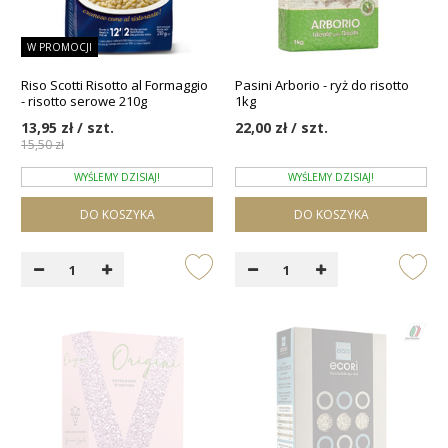
W PROMOCJI
Riso Scotti Risotto al Formaggio
Pasini Arborio - ryż do risotto
- risotto serowe 210g
1kg
13,95 zł / szt.
22,00 zł / szt.
15,50 zł
WYŚLEMY DZISIAJ!
WYŚLEMY DZISIAJ!
DO KOSZYKA
DO KOSZYKA