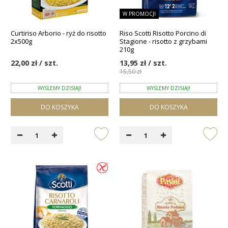
W PROMOCJI
Curtiriso Arborio - ryż do risotto
Riso Scotti Risotto Porcino di
2x500g
Stagione - risotto z grzybami
210g
22,00 zł / szt.
13,95 zł / szt.
15,50 zł
WYŚLEMY DZISIAJ!
WYŚLEMY DZISIAJ!
DO KOSZYKA
DO KOSZYKA