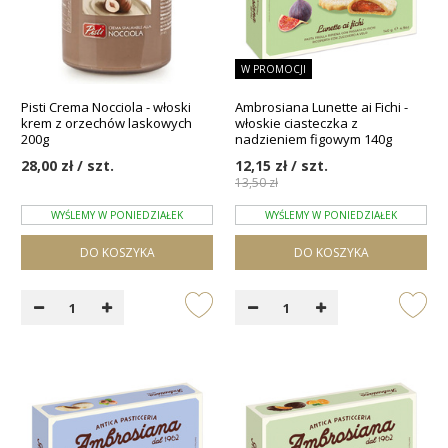
W PROMOCJI
Pisti Crema Nocciola - włoski
Ambrosiana Lunette ai Fichi -
krem z orzechów laskowych
włoskie ciasteczka z
200g
nadzieniem figowym 140g
28,00 zł / szt.
12,15 zł / szt.
13,50 zł
WYŚLEMY W PONIEDZIAŁEK
WYŚLEMY W PONIEDZIAŁEK
DO KOSZYKA
DO KOSZYKA