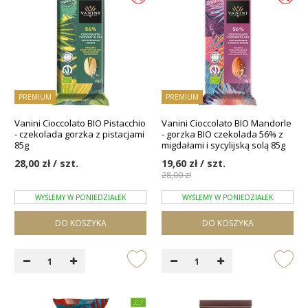
PREMIUM
PREMIUM
Vanini Cioccolato BIO Pistacchio
Vanini Cioccolato BIO Mandorle
- czekolada gorzka z pistacjami
- gorzka BIO czekolada 56% z
85g
migdałami i sycylijską solą 85g
28,00 zł / szt.
19,60 zł / szt.
28,00 zł
WYŚLEMY W PONIEDZIAŁEK
WYŚLEMY W PONIEDZIAŁEK
DO KOSZYKA
DO KOSZYKA