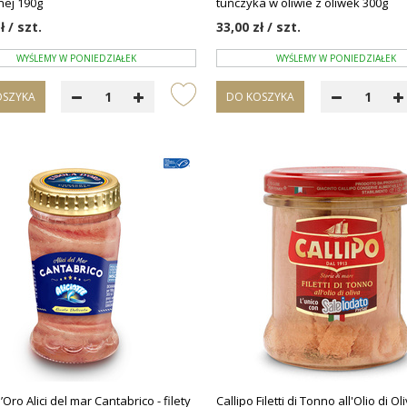
nej 190g
tuńczyka w oliwie z oliwek 300g
ł / szt.
33,00 zł / szt.
WYŚLEMY W PONIEDZIAŁEK
WYŚLEMY W PONIEDZIAŁEK
OSZYKA
DO KOSZYKA
d’Oro Alici del mar Cantabrico - filety
Callipo Filetti di Tonno all'Olio di Oli