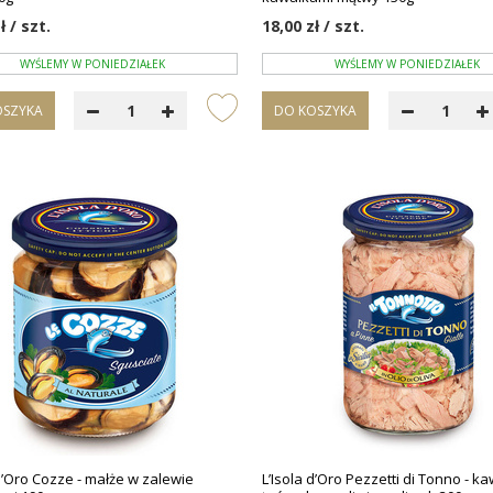
ł / szt.
18,00 zł / szt.
WYŚLEMY W PONIEDZIAŁEK
WYŚLEMY W PONIEDZIAŁEK
OSZYKA
DO KOSZYKA
 d’Oro Cozze - małże w zalewie
L’Isola d’Oro Pezzetti di Tonno - ka