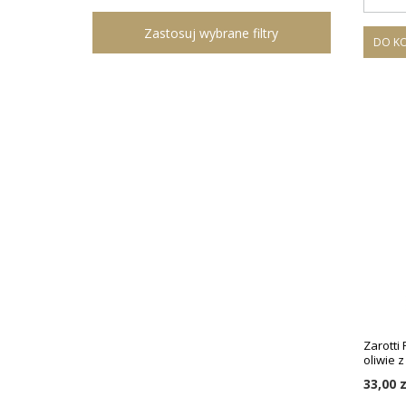
Zastosuj wybrane filtry
DO K
Zarotti 
oliwie z
33,00 z