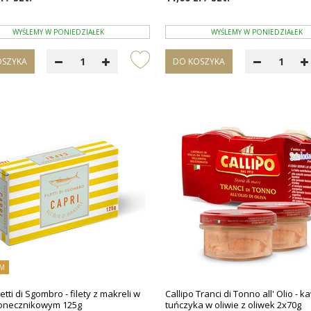
WYŚLEMY W PONIEDZIAŁEK
WYŚLEMY W PONIEDZIAŁEK
OSZYKA
DO KOSZYKA
M
letti di Sgombro - filety z makreli w
Callipo Tranci di Tonno all' Olio - k
łonecznikowym 125g
tuńczyka w oliwie z oliwek 2x70g