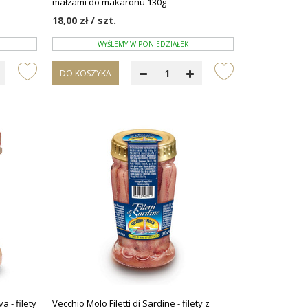
małżami do makaronu 130g
18,00 zł / szt.
WYŚLEMY W PONIEDZIAŁEK
DO KOSZYKA
va - filety
Vecchio Molo Filetti di Sardine - filety z