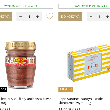
WYŚLEMY W PONIEDZIAŁEK
WYŚLEMY W PONIEDZIAŁEK
OSZYKA
DO KOSZYKA
OCJI
PREMIUM
iletti di Alici - filety anchois w oliwie
Capri Sardine - sardynki w oleju
k 60g
słonecznikowym 120g
ł / szt.
11,00 zł / szt.