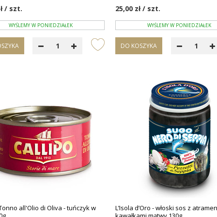
ł / szt.
25,00 zł / szt.
WYŚLEMY W PONIEDZIAŁEK
WYŚLEMY W PONIEDZIAŁEK
OSZYKA
DO KOSZYKA
Tonno all'Olio di Oliva - tuńczyk w
L’Isola d’Oro - włoski sos z atrame
0g
kawałkami mątwy 130g