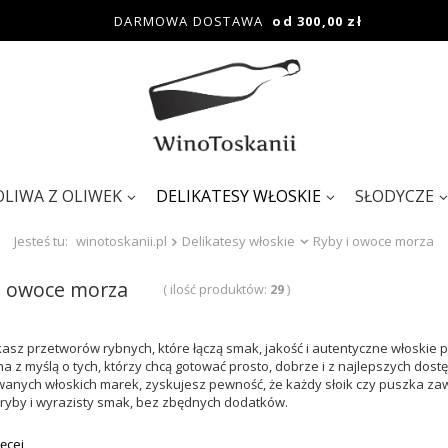
DARMOWA DOSTAWA
od 300,00 zł
OLIWA Z OLIWEK
DELIKATESY WŁOSKIE
SŁODYCZE
Jesteś tu:
winotoskanii.pl
Delikatesy włoskie
Ryby i owoce morza
i owoce morza
( ilość produktów:
29
)
ukasz przetworów rybnych, które łączą smak, jakość i autentyczne włoskie 
a z myślą o tych, którzy chcą gotować prosto, dobrze i z najlepszych dost
nych włoskich marek, zyskujesz pewność, że każdy słoik czy puszka zawi
 ryby i wyrazisty smak, bez zbędnych dodatków.
ęcej