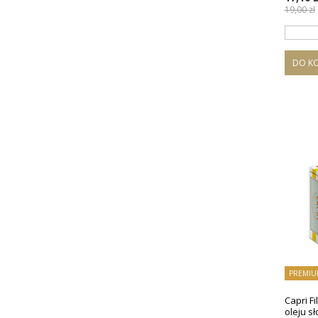
19,00 zł
DO K
PREMIU
Capri Fi
oleju s