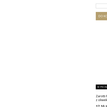
DO K
W PROM
Zarotti F
z oliwe
17,10 z