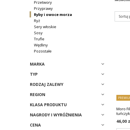
Przetwory
Przyprawy
Ryby i owoce morza
Sortuj
Ryż
Sery włoskie
Sosy
Trufle
Wędliny
Pozostałe
MARKA
TYP
RODZAJ ZALEWY
REGION
PREMIU
KLASA PRODUKTU
Moro Fil
tuńczyk
NAGRODY I WYRÓŻNIENIA
46,00 z
CENA