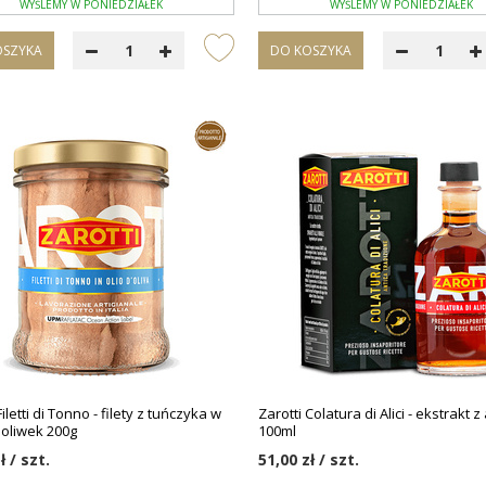
WYŚLEMY W PONIEDZIAŁEK
WYŚLEMY W PONIEDZIAŁEK
OSZYKA
DO KOSZYKA
Filetti di Tonno - filety z tuńczyka w
Zarotti Colatura di Alici - ekstrakt 
 oliwek 200g
100ml
ł / szt.
51,00 zł / szt.