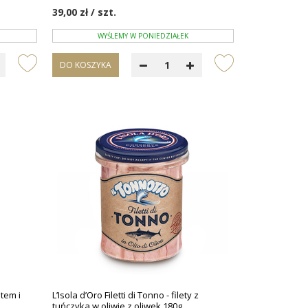
39,00 zł / szt.
WYŚLEMY W PONIEDZIAŁEK
DO KOSZYKA
ntem i
L’Isola d’Oro Filetti di Tonno - filety z
tuńczyka w oliwie z oliwek 180g