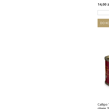
14,00 z
DO K
Callipo 
oliwie 7