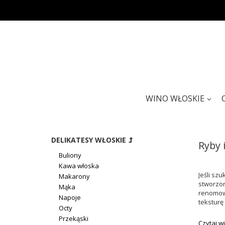
WINO WŁOSKIE
DELIKATESY WŁOSKIE
Ryby 
Buliony
Kawa włoska
Jeśli sz
Makarony
stworzon
Mąka
renomowa
Napoje
teksturę
Octy
Przekąski
Czytaj wi