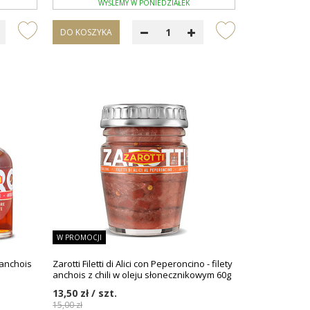
WYŚLEMY W PONIEDZIAŁEK
DO KOSZYKA
W PROMOCJI
z anchois
Zarotti Filetti di Alici con Peperoncino - filety
anchois z chili w oleju słonecznikowym 60g
13,50 zł / szt.
15,00 zł