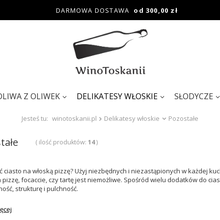
DARMOWA DOSTAWA
od 300,00 zł
OLIWA Z OLIWEK
DELIKATESY WŁOSKIE
SŁODYCZE
Jesteś tu:
winotoskanii.pl
Delikatesy włoskie
Pozostałe
tałe
( ilość produktów:
14
)
ić ciasto na włoską pizzę? Użyj niezbędnych i niezastąpionych w każdej k
a pizzę, focaccie, czy tartę jest niemożliwe. Spośród wielu dodatków do ci
ość, strukturę i pulchność.
ęcej