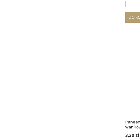
DO K
Paneange
wanilio
3,30 zł