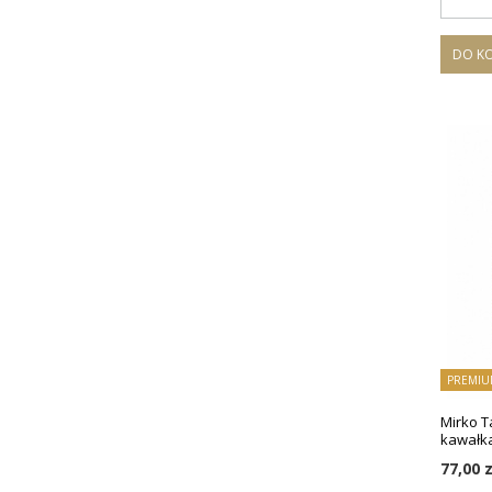
DO K
PREMIU
Mirko Ta
kawałkam
77,00 z