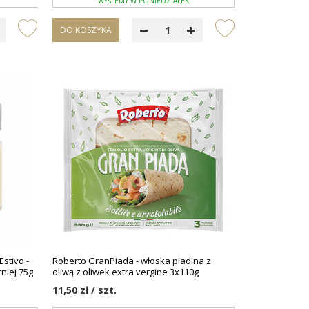
WYŚLEMY W PONIEDZIAŁEK
DO KOSZYKA
Estivo -
Roberto GranPiada - włoska piadina z
tniej 75g
oliwą z oliwek extra vergine 3x110g
11,50 zł / szt.