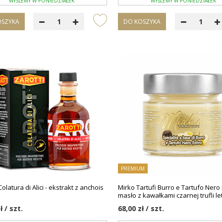
WYŚLEMY W PONIEDZIAŁEK
WYŚLEMY W PONIEDZIAŁEK
OSZYKA
DO KOSZYKA
PREMIUM
Colatura di Alici - ekstrakt z anchois
Mirko Tartufi Burro e Tartufo Nero 
masło z kawałkami czarnej trufli le
ł / szt.
68,00 zł / szt.