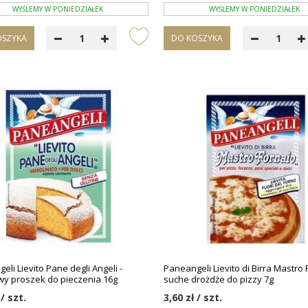
WYŚLEMY W PONIEDZIAŁEK
WYŚLEMY W PONIEDZIAŁEK
OSZYKA
DO KOSZYKA
li Lievito Pane degli Angeli -
Paneangeli Lievito di Birra Mastro 
wy proszek do pieczenia 16g
suche drożdże do pizzy 7g
 / szt.
3,60 zł / szt.