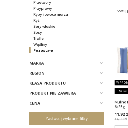
Przetwory
Przyprawy
Sortuj
Ryby i owoce morza
Ryż
Sery włoskie
Sosy
Trufle
Wędliny
Pozostałe
MARKA
REGION
KLASA PRODUKTU
W PROM
NOWO
PRODUKT NIE ZAWIERA
Mulino 
CENA
6x35g
11,92 z
Zastosuj wybrane filtry
14,90 zł