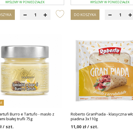
WYŚLEMY W PONIEDZIAŁEK
WYŚLEMY W PONIEDZIAŁEK
OSZYKA
DO KOSZYKA
M
rtufi Burro e Tartufo - masło z
Roberto GranPiada - klasyczna wł
i białej trufli 75g
piadina 3x110g
ł / szt.
11,00 zł / szt.