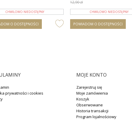
12,90 zł
CHWILOWO NIEDOSTĘPNY
CHWILOWO NIEDOSTĘPNY
ADOM O DOSTĘPNOŚCI
POWIADOM O DOSTĘPNOŚCI
ULAMINY
MOJE KONTO
lamin
Zarejestruj się
yka prywatności i cookies
Moje zamówienia
ty
Koszyk
Obserwowane
Historia transakcji
Program lojalnościowy