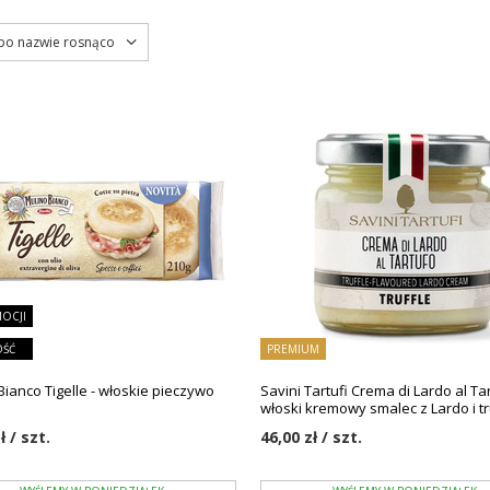
 po nazwie rosnąco
OCJI
ŚĆ
PREMIUM
Bianco Tigelle - włoskie pieczywo
Savini Tartufi Crema di Lardo al Tar
włoski kremowy smalec z Lardo i tr
ł / szt.
46,00 zł / szt.