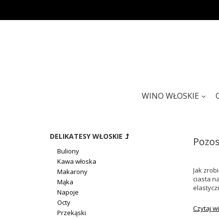
WINO WŁOSKIE
DELIKATESY WŁOSKIE
Pozos
Buliony
Kawa włoska
Jak zrob
Makarony
ciasta n
Mąka
elastyczn
Napoje
Octy
Czytaj wi
Przekąski