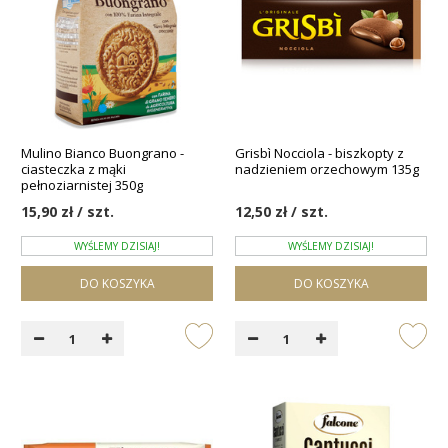
Mulino Bianco Buongrano -
Grisbì Nocciola - biszkopty z
ciasteczka z mąki
nadzieniem orzechowym 135g
pełnoziarnistej 350g
15,90 zł / szt.
12,50 zł / szt.
WYŚLEMY DZISIAJ!
WYŚLEMY DZISIAJ!
DO KOSZYKA
DO KOSZYKA