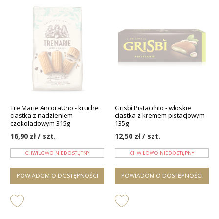
Tre Marie AncoraUno - kruche
Grisbì Pistacchio - włoskie
ciastka z nadzieniem
ciastka z kremem pistacjowym
czekoladowym 315g
135g
16,90 zł / szt.
12,50 zł / szt.
CHWILOWO NIEDOSTĘPNY
CHWILOWO NIEDOSTĘPNY
POWIADOM O DOSTĘPNOŚCI
POWIADOM O DOSTĘPNOŚCI