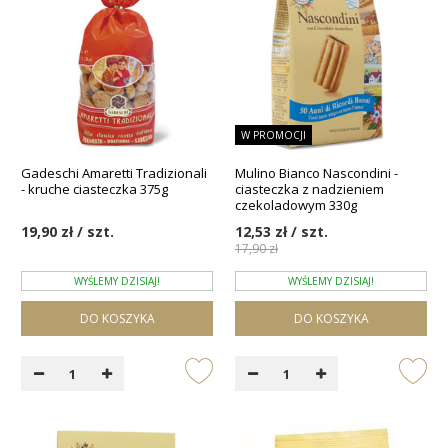
W PROMOCJI
Gadeschi Amaretti Tradizionali
Mulino Bianco Nascondini -
- kruche ciasteczka 375g
ciasteczka z nadzieniem
czekoladowym 330g
19,90 zł / szt.
12,53 zł / szt.
17,90 zł
WYŚLEMY DZISIAJ!
WYŚLEMY DZISIAJ!
DO KOSZYKA
DO KOSZYKA