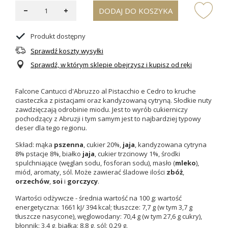
DODAJ DO KOSZYKA
Produkt dostępny
Sprawdź koszty wysyłki
Sprawdź, w którym sklepie obejrzysz i kupisz od ręki
Falcone Cantucci d'Abruzzo al Pistacchio e Cedro to kruche
ciasteczka z pistacjami oraz kandyzowaną cytryną. Słodkie nuty
zawdzięczają odrobinie miodu. Jest to wyrób cukierniczy
pochodzący z Abruzji i tym samym jest to najbardziej typowy
deser dla tego regionu.
Skład: mąka
pszenna
, cukier 20%,
jaja
, kandyzowana cytryna
8%
pstacje 8%, białko
jaja
, cukier trzcinowy 1%, środki
spulchniające (węglan sodu, fosforan sodu), masło (
mleko
),
miód, aromaty, sól. Może zawierać śladowe ilości
zbóż
,
orzechów
,
soi
i
gorczycy
.
Wartości odżywcze - średnia wartość na 100 g: wartość
energetyczna: 1661 kJ/ 394 kcal; tłuszcze: 7,7 g (w tym 3,7 g
tłuszcze nasycone), węglowodany: 70,4 g (w tym 27,6 g cukry),
błonnik: 3,4 g, białka: 8,8 g, sól: 0,29 g.