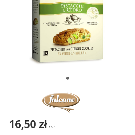
16,50 zł
/
szt.