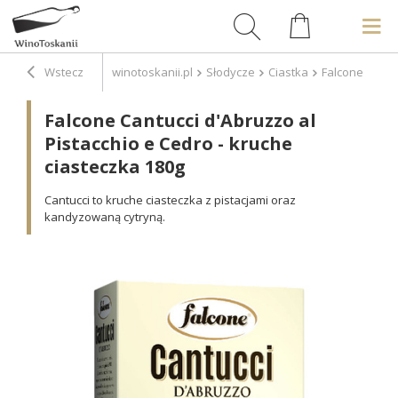
Wstecz
winotoskanii.pl
Słodycze
Ciastka
Falcone Cantuc
Falcone Cantucci d'Abruzzo al
Pistacchio e Cedro - kruche
ciasteczka 180g
Cantucci to kruche ciasteczka z pistacjami oraz
kandyzowaną cytryną.