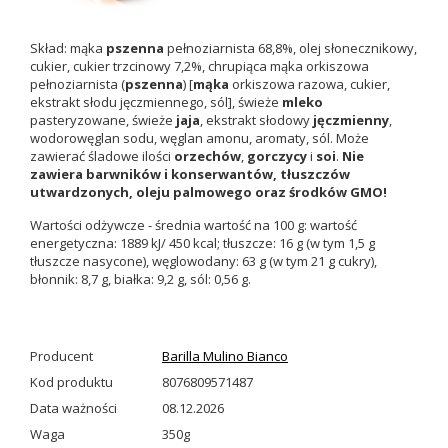
Skład: mąka
pszenna
pełnoziarnista 68,8%, olej słonecznikowy,
cukier, cukier trzcinowy 7,2%, chrupiąca mąka orkiszowa
pełnoziarnista (
pszenna
) [
mąka
orkiszowa razowa, cukier,
ekstrakt słodu jęczmiennego, sól], świeże
mleko
pasteryzowane, świeże
jaja
, ekstrakt słodowy
jęczmienny
,
wodorowęglan sodu, węglan amonu, aromaty, sól. Może
zawierać śladowe ilości
orzechów
,
gorczycy
i
soi
.
Nie
zawiera barwników i konserwantów, tłuszczów
utwardzonych, oleju palmowego oraz środków GMO!
Wartości odżywcze - średnia wartość na 100 g: wartość
energetyczna: 1889 kJ/ 450 kcal; tłuszcze: 16 g (w tym 1,5 g
tłuszcze nasycone), węglowodany: 63 g (w tym 21 g cukry),
błonnik: 8,7 g, białka: 9,2 g, sól: 0,56 g.
Producent
Barilla Mulino Bianco
Kod produktu
8076809571487
Data ważności
08.12.2026
Waga
350g