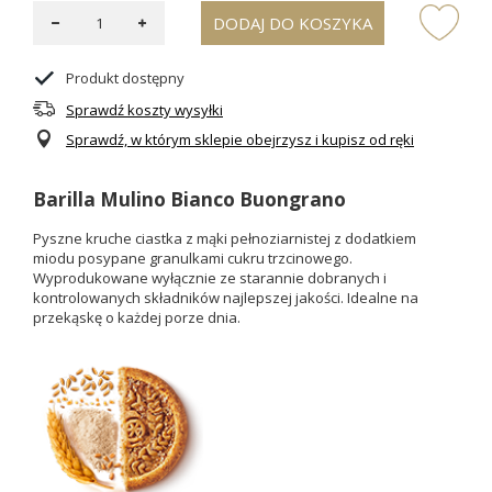
DODAJ DO KOSZYKA
Produkt dostępny
Sprawdź koszty wysyłki
Sprawdź, w którym sklepie obejrzysz i kupisz od ręki
Barilla Mulino Bianco Buongrano
Pyszne kruche ciastka z mąki pełnoziarnistej z dodatkiem
miodu posypane granulkami cukru trzcinowego.
Wyprodukowane wyłącznie ze starannie dobranych i
kontrolowanych składników najlepszej jakości. Idealne na
przekąskę o każdej porze dnia.