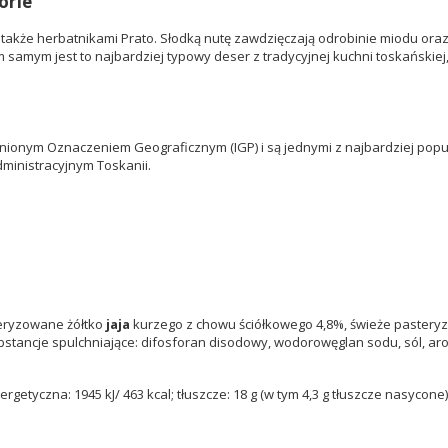
orle
e także herbatnikami Prato. Słodką nutę zawdzięczają odrobinie miodu ora
tym samym jest to najbardziej typowy deser z tradycyjnej kuchni toskańsk
nionym Oznaczeniem Geograficznym (IGP) i są jednymi z najbardziej popul
dministracyjnym Toskanii.
eryzowane żółtko
jaja
kurzego z chowu ściółkowego 4,8%, świeże paster
ubstancje spulchniające: difosforan disodowy, wodorowęglan sodu, sól, a
getyczna: 1945 kJ/ 463 kcal; tłuszcze: 18 g (w tym 4,3 g tłuszcze nasycone),