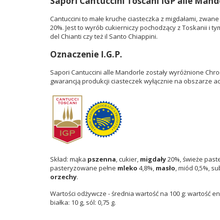
Sapori Cantuccini Toscani IGP alle Mand
Cantuccini to małe kruche ciasteczka z migdałami, zwan
20%. Jest to wyrób cukierniczy pochodzący z Toskanii i 
del Chianti czy też il Santo Chiappini.
Oznaczenie I.G.P.
Sapori Cantuccini alle Mandorle zostały wyróżnione Chro
gwarancją produkcji ciasteczek wyłącznie na obszarze a
Skład: mąka
pszenna
, cukier,
migdały
20%, świeże past
pasteryzowane pełne
mleko
4,8%,
masło
, miód 0,5%, s
orzechy
.
Wartości odżywcze - średnia wartość na 100 g: wartość ener
białka: 10 g, sól: 0,75 g.