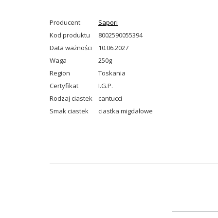
Producent
Sapori
Kod produktu
8002590055394
Data ważności
10.06.2027
Waga
250g
Region
Toskania
Certyfikat
I.G.P.
Rodzaj ciastek
cantucci
Smak ciastek
ciastka migdałowe