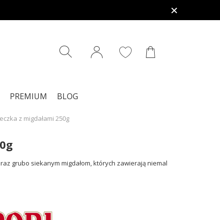
PREMIUM
BLOG
steczka z migdałami 250g
50g
 oraz grubo siekanym migdałom, których zawierają niemal