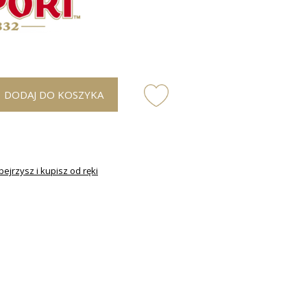
DODAJ DO KOSZYKA
ejrzysz i kupisz od ręki