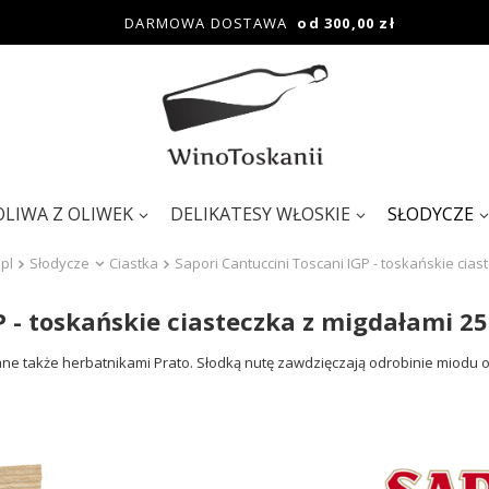
DARMOWA DOSTAWA
od 300,00 zł
OLIWA Z OLIWEK
DELIKATESY WŁOSKIE
SŁODYCZE
pl
Słodycze
Ciastka
Sapori Cantuccini Toscani IGP - toskańskie cia
P - toskańskie ciasteczka z migdałami 2
wane także herbatnikami Prato. Słodką nutę zawdzięczają odrobinie miodu