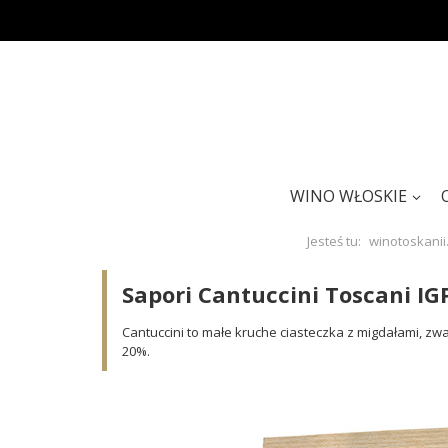
WINO WŁOSKIE
Jesteś tu:
winotoskanii.
Sapori Cantuccini Toscani IG
Cantuccini to małe kruche ciasteczka z migdałami, z
20%.