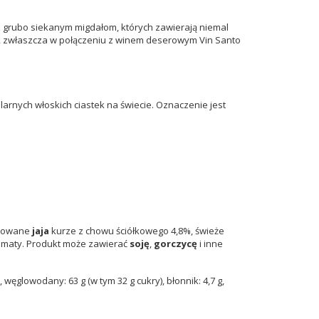
z grubo siekanym migdałom, których zawierają niemal
iej, zwłaszcza w połączeniu z winem deserowym Vin Santo
arnych włoskich ciastek na świecie. Oznaczenie jest
yzowane
jaja
kurze z chowu ściółkowego 4,8%, świeże
romaty. Produkt może zawierać
soję
,
gorczycę
i inne
 węglowodany: 63 g (w tym 32 g cukry), błonnik: 4,7 g,