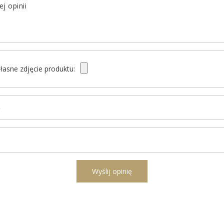
j opinii
łasne zdjęcie produktu:
ę
l
Wyślij opinię