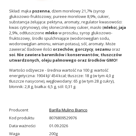
Skład: mąka
pszenna
, dżem morelowy 21,7% (syrop
glukozowo-fruktozowy, pureee morelowe 8,9%, cukier,
substancja żelująca: pektyna, aromaty, regulator kwasowości:
kwas cytrynowy), olej słonecznikowy cukier, masło (
mleko
),
jaja
2,9%, odtłuszczone
mleko
w proszku, syrop glukozowo-
fruktozowy, środki spulchniające (wodorowęglan sodu,
wodorowęglan amonu, winian potasu), sól, aromaty. Może
zawierać śladowe ilości
orzechów
,
gorczycy
,
sezamu
oraz
soi
.
Nie zawiera barwników i konserwantów, tłuszczów
utwardzonych, oleju palmowego oraz środków GMO!
Wartości odżywcze - średnia wartość na 100 g: wartość
energetyczna: 1904 kJ/ 454 kcal; tłuszcze: 18 g (w tym 4,0 g
tłuszcze nasycone), węglowodany: 65 g (w tym 28 g cukry),
błonnik: 2,8 g, białka: 6,5 g, sól: 0,31 g.
Producent
Barilla Mulino Bianco
Kod produktu
8076809529976
Data ważności
01.09.2026
Waga
200g