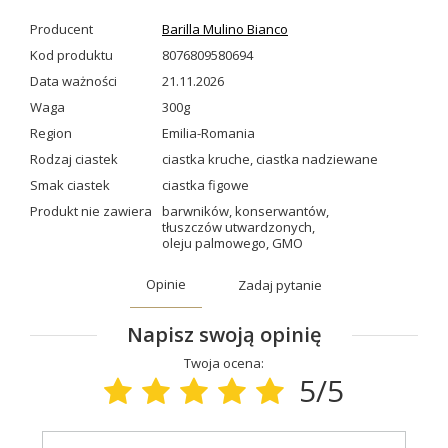
Producent
Barilla Mulino Bianco
Kod produktu
8076809580694
Data ważności
21.11.2026
Waga
300g
Region
Emilia-Romania
Rodzaj ciastek
ciastka kruche
,
ciastka nadziewane
Smak ciastek
ciastka figowe
Produkt nie zawiera
barwników
,
konserwantów
,
tłuszczów utwardzonych
,
oleju palmowego
,
GMO
Opinie
Zadaj pytanie
Napisz swoją opinię
Twoja ocena:
5/5