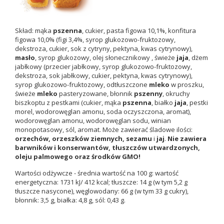
Skład: mąka
pszenna
, cukier, pasta figowa 10,1%, konfitura
figowa 10,0% (figi 3,4%, syrop glukozowo-fruktozowy,
dekstroza, cukier, sok z cytryny, pektyna, kwas cytrynowy),
masło
, syrop glukozowy, olej słonecznikowy , świeże
jaja
, dżem
jabłkowy (przecier jabłkowy, syrop glukozowo-fruktozowy,
dekstroza, sok jabłkowy, cukier, pektyna, kwas cytrynowy),
syrop glukozowo-fruktozowy, odtłuszczone
mleko
w proszku,
świeże
mleko
pasteryzowane, błonnik
pszenny
, okruchy
biszkoptu z pestkami (cukier, mąka
pszenna
, białko
jaja
, pestki
morel, wodorowęglan amonu, soda oczyszczona, aromat),
wodorowęglan amonu, wodorowęglan sodu, winian
monopotasowy, sól, aromat. Może zawierać śladowe ilości:
orzechów, orzeszków ziemnych, sezamu
i
jaj
.
Nie zawiera
barwników i konserwantów, tłuszczów utwardzonych,
oleju palmowego oraz środków GMO!
Wartości odżywcze - średnia wartość na 100 g: wartość
energetyczna: 1731 kJ/ 412 kcal; tłuszcze: 14 g (w tym 5,2 g
tłuszcze nasycone), węglowodany: 66 g (w tym 33 g cukry),
błonnik: 3,5 g, białka: 4,8 g, sól: 0,43 g.