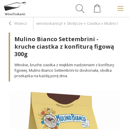
Wstecz
winotoskanii.pl
Słodycze
Ciastka
Mulino Bianco 
Mulino Bianco Settembrini -
kruche ciastka z konfiturą figową
300g
Włoskie, kruche ciastka z miękkim nadzieniem z konfitury
figowej. Mulino Bianco Settembrini to doskonała, słodka
przekąska na każdą porę dnia.