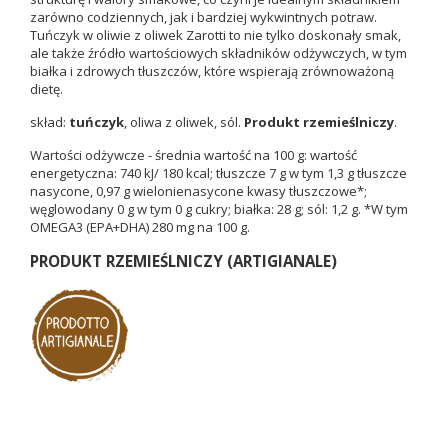
zarówno codziennych, jak i bardziej wykwintnych potraw.
Tuńczyk w oliwie z oliwek Zarotti to nie tylko doskonały smak,
ale także źródło wartościowych składników odżywczych, w tym
białka i zdrowych tłuszczów, które wspierają zrównoważoną
dietę.
skład:
tuńczyk
, oliwa z oliwek, sól.
Produkt rzemieślniczy
.
Wartości odżywcze - średnia wartość na 100 g: wartość
energetyczna: 740 kJ/ 180 kcal; tłuszcze 7 g w tym 1,3 g tłuszcze
nasycone, 0,97 g wielonienasycone kwasy tłuszczowe*;
węglowodany 0 g w tym 0 g cukry; białka: 28 g; sól: 1,2 g. *W tym
OMEGA3 (EPA+DHA) 280 mg na 100 g.
PRODUKT RZEMIEŚLNICZY (ARTIGIANALE)