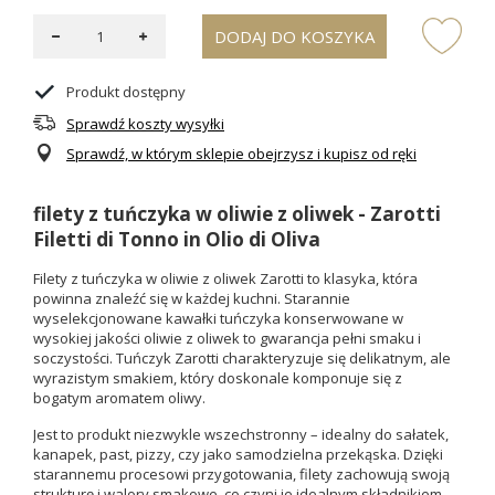
DODAJ DO KOSZYKA
Produkt dostępny
Sprawdź koszty wysyłki
Sprawdź, w którym sklepie obejrzysz i kupisz od ręki
filety z tuńczyka w oliwie z oliwek - Zarotti
Filetti di Tonno in Olio di Oliva
Filety z tuńczyka w oliwie z oliwek Zarotti to klasyka, która
powinna znaleźć się w każdej kuchni. Starannie
wyselekcjonowane kawałki tuńczyka konserwowane w
wysokiej jakości oliwie z oliwek to gwarancja pełni smaku i
soczystości. Tuńczyk Zarotti charakteryzuje się delikatnym, ale
wyrazistym smakiem, który doskonale komponuje się z
bogatym aromatem oliwy.
Jest to produkt niezwykle wszechstronny – idealny do sałatek,
kanapek, past, pizzy, czy jako samodzielna przekąska. Dzięki
starannemu procesowi przygotowania, filety zachowują swoją
strukturę i walory smakowe, co czyni je idealnym składnikiem