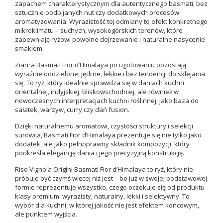
zapachem charakterystycznym dla autentycznego basmati, bez
sztucznie podbijanych nut czy dodatkowych procesów
aromatyzowania. Wyrazistość tej odmiany to efekt konkretnego
mikroklimatu – suchych, wysokogórskich terenów, które
zapewniają ryżowi powolne dojrzewanie i naturalne nasycenie
smakiem.
Ziarna Basmati Fior d’Himalaya po ugotowaniu pozostają
wyraźnie oddzielone, jędrne, lekkie i bez tendencji do sklejania
się. To ryż, który idealnie sprawdza się w daniach kuchni
orientalnej, indyjskiej, bliskowschodniej, ale również w
nowoczesnych interpretacjach kuchni roślinnej, jako baza do
sałatek, warzyw, curry czy dań fusion.
Dzięki naturalnemu aromatowi, czystości struktury i selekcji
surowca, Basmati Fior d’Himalaya prezentuje się nie tylko jako
dodatek, ale jako pełnoprawny składnik kompozycji, który
podkreśla elegancję dania i jego precyzyjną konstrukcję.
Riso Vignola Origini Basmati Fior d’Himalaya to ryż, który nie
próbuje być czymś więcej niż jest – bo już w swojej podstawowej
formie reprezentuje wszystko, czego oczekuje się od produktu
klasy premium: wyrazisty, naturalny, lekki i selektywny. To
wybór dla kuchni, w której jakość nie jest efektem końcowym,
ale punktem wyjścia.