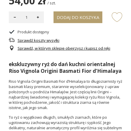
54,00 zł
/
szt.
DODAJ DO KOSZYKA
Produkt dostępny
Sprawdź koszty wysyłki
Sprawdź, w którym sklepie obejrzysz i kupisz od ręki
ekskluzywny ryż do dań kuchni orientalnej
Riso Vignola Origini Basmati Fior d’Himalaya
Riso Vignola Origini Basmati Fior d’Himalaya to długoziarnisty ryż
basmati klasy premium, starannie wyselekcjonowany z upraw
położonych u podnóża Himalajów. Jest częścią linii Origini –
najbardziej świadomej i wymagającej kolekcji ryżu Riso Vignola,
w której pochodzenie, jakość i struktura ziarna są równie
istotne, jak jego smak.
To ryż o wyjątkowo długich, smukłych ziarnach, które po
ugotowaniu zachowują wyrazistą strukturę i sypkość. Jego
delikatny, naturalnie aromatyczny profil wyróżnia się subtelnym