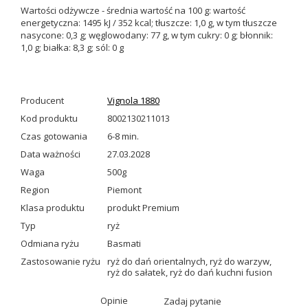
Wartości odżywcze - średnia wartość na 100 g: wartość
energetyczna: 1495 kJ / 352 kcal; tłuszcze: 1,0 g, w tym tłuszcze
nasycone: 0,3 g; węglowodany: 77 g, w tym cukry: 0 g; błonnik:
1,0 g; białka: 8,3 g; sól: 0 g
Producent
Vignola 1880
Kod produktu
8002130211013
Czas gotowania
6-8 min.
Data ważności
27.03.2028
Waga
500g
Region
Piemont
Klasa produktu
produkt Premium
Typ
ryż
Odmiana ryżu
Basmati
Zastosowanie ryżu
ryż do dań orientalnych
,
ryż do warzyw
,
ryż do sałatek
,
ryż do dań kuchni fusion
Opinie
Zadaj pytanie