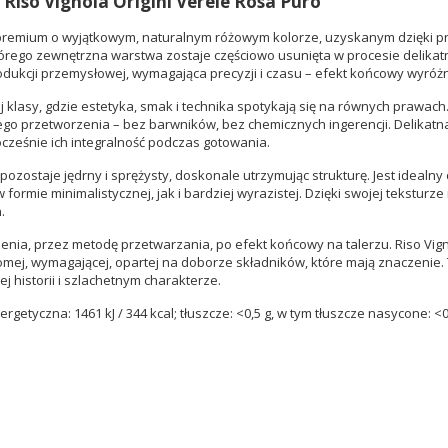
 Riso Vignola Origini Verele Rosa Puro
sy premium o wyjątkowym, naturalnym różowym kolorze, uzyskanym dzięki pr
rego zewnętrzna warstwa zostaje częściowo usunięta w procesie delikatn
dukcji przemysłowej, wymagająca precyzji i czasu – efekt końcowy wyróżnia 
 klasy, gdzie estetyka, smak i technika spotykają się na równych prawach.
ego przetworzenia – bez barwników, bez chemicznych ingerencji. Delikat
cześnie ich integralność podczas gotowania.
pozostaje jędrny i sprężysty, doskonale utrzymując strukturę. Jest idealny
rmie minimalistycznej, jak i bardziej wyrazistej. Dzięki swojej teksturze
.
zenia, przez metodę przetwarzania, po efekt końcowy na talerzu. Riso Vign
mej, wymagającej, opartej na doborze składników, które mają znaczenie. T
nej historii i szlachetnym charakterze.
getyczna: 1461 kJ / 344 kcal; tłuszcze: <0,5 g, w tym tłuszcze nasycone: <0,1