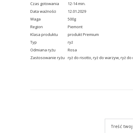
Czas gotowania
12-14 min.
Data ważności
12.01.2029
Waga
500g
Region
Piemont
Klasa produktu
produkt Premium
Typ
ryż
Odmiana ryżu
Rosa
Zastosowanie ryżu
ryż do risotto
,
ryż do warzyw
,
ryż do 
Treść twoje