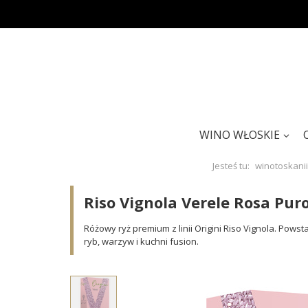
WINO WŁOSKIE
Jesteś tu:
winotoskanii
Riso Vignola Verele Rosa Puro
Różowy ryż premium z linii Origini Riso Vignola. Pows
ryb, warzyw i kuchni fusion.