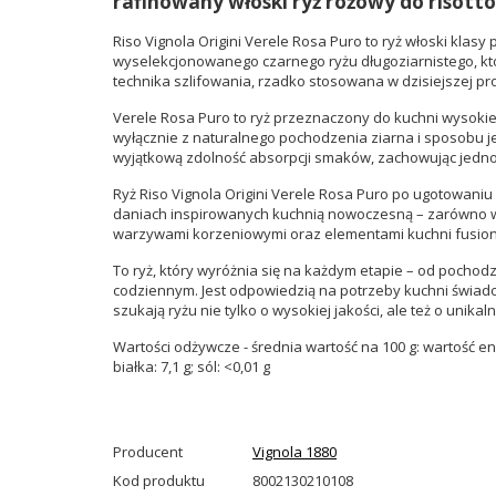
rafinowany włoski ryż różowy do risotto
Riso Vignola Origini Verele Rosa Puro to ryż włoski kla
wyselekcjonowanego czarnego ryżu długoziarnistego, któ
technika szlifowania, rzadko stosowana w dzisiejszej pro
Verele Rosa Puro to ryż przeznaczony do kuchni wysokiej
wyłącznie z naturalnego pochodzenia ziarna i sposobu j
wyjątkową zdolność absorpcji smaków, zachowując jedno
Ryż Riso Vignola Origini Verele Rosa Puro po ugotowaniu 
daniach inspirowanych kuchnią nowoczesną – zarówno w fo
warzywami korzeniowymi oraz elementami kuchni fusion
To ryż, który wyróżnia się na każdym etapie – od pochod
codziennym. Jest odpowiedzią na potrzeby kuchni świado
szukają ryżu nie tylko o wysokiej jakości, ale też o unikal
Wartości odżywcze - średnia wartość na 100 g: wartość ener
białka: 7,1 g; sól: <0,01 g
Producent
Vignola 1880
Kod produktu
8002130210108