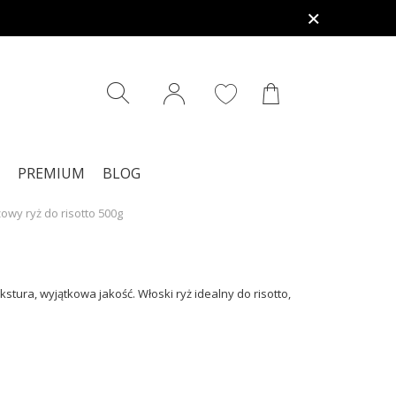
PREMIUM
BLOG
żowy ryż do risotto 500g
stura, wyjątkowa jakość. Włoski ryż idealny do risotto,