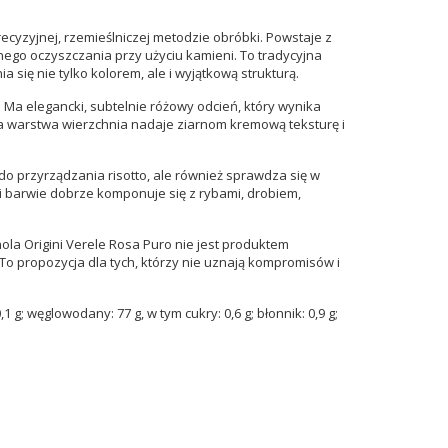
ecyzyjnej, rzemieślniczej metodzie obróbki. Powstaje z
ego oczyszczania przy użyciu kamieni. To tradycyjna
się nie tylko kolorem, ale i wyjątkową strukturą.
 Ma elegancki, subtelnie różowy odcień, który wynika
na warstwa wierzchnia nadaje ziarnom kremową teksturę i
 do przyrządzania risotto, ale również sprawdza się w
 i barwie dobrze komponuje się z rybami, drobiem,
ola Origini Verele Rosa Puro nie jest produktem
o propozycja dla tych, którzy nie uznają kompromisów i
 g; węglowodany: 77 g, w tym cukry: 0,6 g; błonnik: 0,9 g;