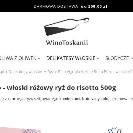
DARMOWA DOSTAWA
od 300,00 zł
OLIWA Z OLIWEK
DELIKATESY WŁOSKIE
SŁODYCZE
.pl
Delikatesy włoskie
Ryż
Riso Vignola Verele Rosa Puro - włoski ró
 - włoski różowy ryż do risotto 500g
taje z czarnego ryżu szlifowanego kamieniami. Naturalny kolor, kremowa tek