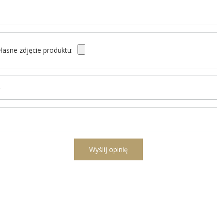
łasne zdjęcie produktu:
ę
l
Wyślij opinię