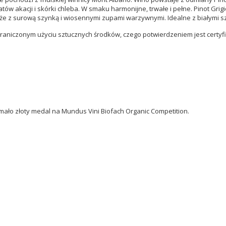
tów akacji i skórki chleba. W smaku harmonijne, trwałe i pełne. Pinot Grig
że z surową szynką i wiosennymi zupami warzywnymi. Idealne z białymi sz
graniczonym użyciu sztucznych środków, czego potwierdzeniem jest certyfik
ymało złoty medal na Mundus Vini Biofach Organic Competition.