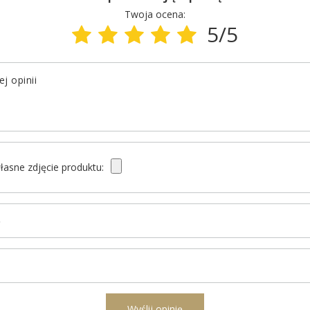
Twoja ocena:
5/5
j opinii
łasne zdjęcie produktu:
ę
l
Wyślij opinię