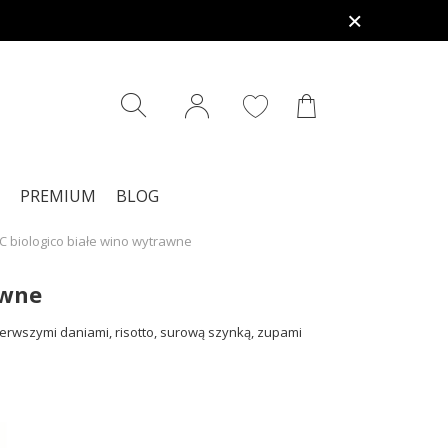
PREMIUM
BLOG
OC biologico białe wino wytrawne
awne
ierwszymi daniami, risotto, surową szynką, zupami