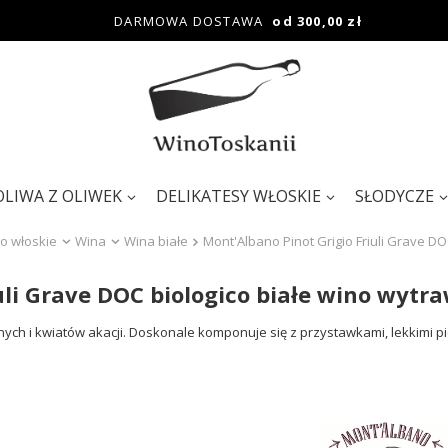
DARMOWA DOSTAWA
od 300,00 zł
OLIWA Z OLIWEK
DELIKATESY WŁOSKIE
SŁODYCZE
o włoskie
Wina
Wina białe
Mont'Albano Pinot Grigio Friuli Grave D
uli Grave DOC biologico białe wino wytr
ych i kwiatów akacji. Doskonale komponuje się z przystawkami, lekkimi p