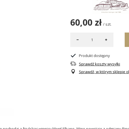
60,00 zł
/
szt.
Produkt dostępny
Sprawdź koszty wysyłki
Sprawdź, w którym sklepie ob
re pochodzi z friulskiej winnicy Mont'Albano. Wino powstaje z odmiany Pino