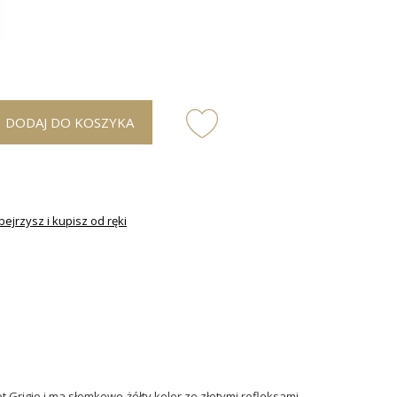
DODAJ DO KOSZYKA
ejrzysz i kupisz od ręki
t Grigio i ma słomkowo-żółty kolor ze złotymi refleksami.