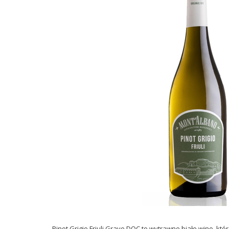
Pinot Grigio Friuli Grave DOC to wytrawne białe wino, któ