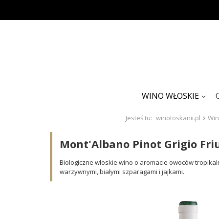
WINO WŁOSKIE
Jesteś tu:
winotoskanii.pl
Win
Mont'Albano Pinot Grigio Fri
Biologiczne włoskie wino o aromacie owoców tropikaln
warzywnymi, białymi szparagami i jajkami.