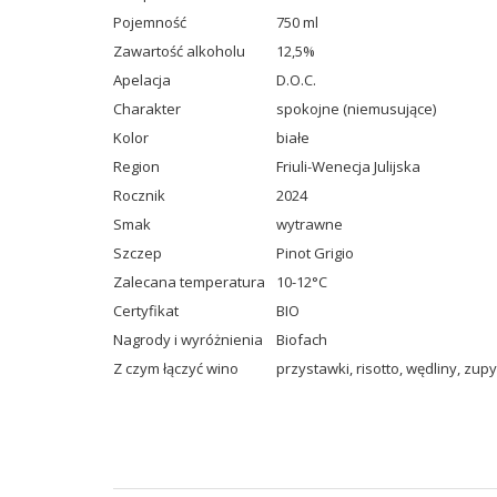
Pojemność
750 ml
Zawartość alkoholu
12,5%
Apelacja
D.O.C.
Charakter
spokojne (niemusujące)
Kolor
białe
Region
Friuli-Wenecja Julijska
Rocznik
2024
Smak
wytrawne
Szczep
Pinot Grigio
Zalecana temperatura
10-12°C
Certyfikat
BIO
Nagrody i wyróżnienia
Biofach
Z czym łączyć wino
przystawki
,
risotto
,
wędliny
,
zupy