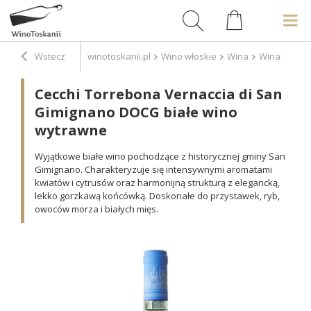
Wstecz
winotoskanii.pl
Wino włoskie
Wina
Wina białe
Cecchi Torrebona Vernaccia di San
Gimignano DOCG białe wino
wytrawne
Wyjątkowe białe wino pochodzące z historycznej gminy San
Gimignano. Charakteryzuje się intensywnymi aromatami
kwiatów i cytrusów oraz harmonijną strukturą z elegancką,
lekko gorzkawą końcówką. Doskonałe do przystawek, ryb,
owoców morza i białych mięs.