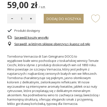
59,00 zł
/
szt.
DODAJ DO KOSZYKA
Produkt dostępny
Sprawdź koszty wysyłki
Sprawdź, w którym sklepie obejrzysz i kupisz od ręki
Torrebona Vernaccia di San Gimignano DOCG to
wyjątkowe białe wino pochodzące z toskańskiej winnicy Tenute
Cecchi, która słynie z produkcji doskonałych win od 1893 roku.
Wino powstaje ze szczepu Vernaccia, który jest jednym z
najstarszych i najbardziej cenionych białych win we Włoszech.
Torrebona charakteryzuje się pięknym, jasno-słomkowym
kolorem z delikatnymi, zielonkawymi refleksami. W nosie
wyczuwalne są intensywne aromaty kwiatów, jabłek oraz nuty
cytrusowe, które przeplatają się z delikatnym mineralnym
akcentem. Na podniebieniu wino to zachwyca swoją świeżością i
harmonijną strukturą, oferując elegancki smak z przyjemną,
lekko gorzkawą końcówką, typową dla Vernaccia.