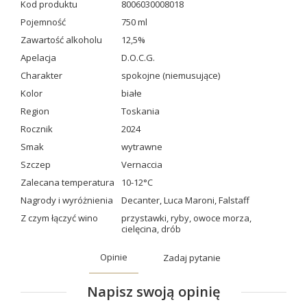
Kod produktu
8006030008018
Pojemność
750 ml
Zawartość alkoholu
12,5%
Apelacja
D.O.C.G.
Charakter
spokojne (niemusujące)
Kolor
białe
Region
Toskania
Rocznik
2024
Smak
wytrawne
Szczep
Vernaccia
Zalecana temperatura
10-12°C
Nagrody i wyróżnienia
Decanter
,
Luca Maroni
,
Falstaff
Z czym łączyć wino
przystawki
,
ryby
,
owoce morza
,
cielęcina
,
drób
Opinie
Zadaj pytanie
Napisz swoją opinię