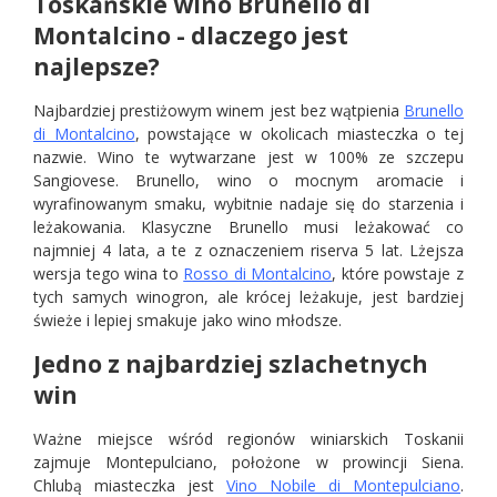
Toskańskie wino Brunello di
Montalcino - dlaczego jest
najlepsze?
Najbardziej prestiżowym winem jest bez wątpienia
Brunello
di Montalcino
, powstające w okolicach miasteczka o tej
nazwie. Wino te wytwarzane jest w 100% ze szczepu
Sangiovese. Brunello, wino o mocnym aromacie i
wyrafinowanym smaku, wybitnie nadaje się do starzenia i
leżakowania. Klasyczne Brunello musi leżakować co
najmniej 4 lata, a te z oznaczeniem riserva 5 lat. Lżejsza
wersja tego wina to
Rosso di Montalcino
, które powstaje z
tych samych winogron, ale krócej leżakuje, jest bardziej
świeże i lepiej smakuje jako wino młodsze.
Jedno z najbardziej szlachetnych
win
Ważne miejsce wśród regionów winiarskich Toskanii
zajmuje Montepulciano, położone w prowincji Siena.
Chlubą miasteczka jest
Vino Nobile di Montepulciano
.