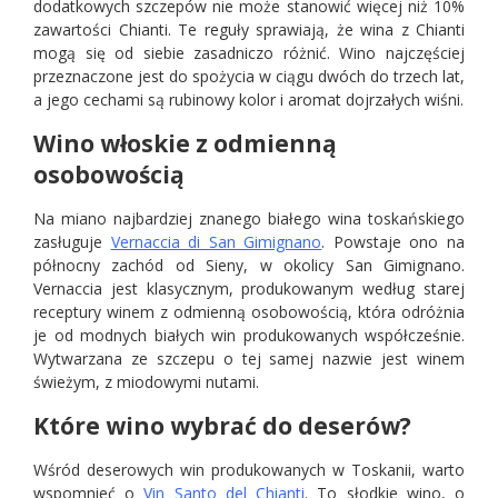
dodatkowych szczepów nie może stanowić więcej niż 10%
zawartości Chianti. Te reguły sprawiają, że wina z Chianti
mogą się od siebie zasadniczo różnić. Wino najczęściej
przeznaczone jest do spożycia w ciągu dwóch do trzech lat,
a jego cechami są rubinowy kolor i aromat dojrzałych wiśni.
Wino włoskie z odmienną
osobowością
Na miano najbardziej znanego białego wina toskańskiego
zasługuje
Vernaccia di San Gimignano
. Powstaje ono na
północny zachód od Sieny, w okolicy San Gimignano.
Vernaccia jest klasycznym, produkowanym według starej
receptury winem z odmienną osobowością, która odróżnia
je od modnych białych win produkowanych współcześnie.
Wytwarzana ze szczepu o tej samej nazwie jest winem
świeżym, z miodowymi nutami.
Które wino wybrać do deserów?
Wśród deserowych win produkowanych w Toskanii, warto
wspomnieć o
Vin Santo del Chianti
. To słodkie wino, o