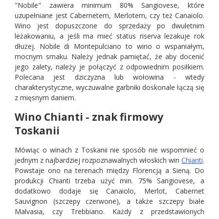
"Nobile" zawiera minimum 80% Sangiovese, które
uzupełniane jest Cabernetem, Merlotem, czy też Canaiolo.
Wino jest dopuszczone do sprzedaży po dwuletnim
leżakowaniu, a jeśli ma mieć status riserva leżakuje rok
dłużej. Nobile di Montepulciano to wino o wspaniałym,
mocnym smaku. Należy jednak pamiętać, że aby docenić
jego zalety, należy je połączyć z odpowiednim posiłkiem.
Polecana jest dziczyzna lub wołowina - wtedy
charakterystyczne, wyczuwalne garbniki doskonale łączą się
z mięsnym daniem.
Wino Chianti - znak firmowy
Toskanii
Mówiąc o winach z Toskanii nie sposób nie wspomnieć o
jednym z najbardziej rozpoznawalnych włoskich win
Chianti
.
Powstaje ono na terenach między Florencją a Sieną. Do
produkcji Chianti trzeba użyć min. 75% Sangiovese, a
dodatkowo dodaje się Canaiolo, Merlot, Cabernet
Sauvignon (szczepy czerwone), a także szczepy białe
Malvasia, czy Trebbiano. Każdy z przedstawionych