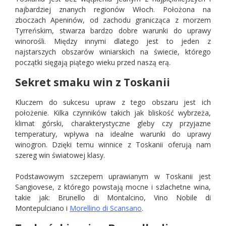
najbardziej znanych regionów Włoch. Położona na
zboczach Apeninów, od zachodu granicząca z morzem
Tyrreńskim, stwarza bardzo dobre warunki do uprawy
winorośli. Między innymi dlatego jest to jeden z
najstarszych obszarów winiarskich na świecie, którego
początki sięgają piątego wieku przed naszą erą.
Sekret smaku win z Toskanii
Kluczem do sukcesu upraw z tego obszaru jest ich
położenie. Kilka czynników takich jak bliskość wybrzeża,
klimat górski, charakterystyczne gleby czy przyjazne
temperatury, wpływa na idealne warunki do uprawy
winogron. Dzięki temu winnice z Toskanii oferują nam
szereg win światowej klasy.
Podstawowym szczepem uprawianym w Toskanii jest
Sangiovese, z którego powstają mocne i szlachetne wina,
takie jak: Brunello di Montalcino, Vino Nobile di
Montepulciano i
Morellino di Scansano
.