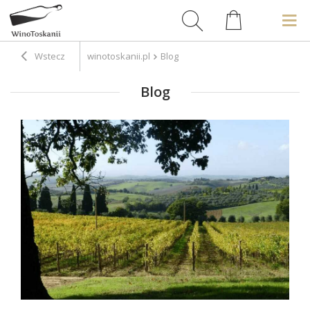
Wstecz
winotoskanii.pl
Blog
Blog