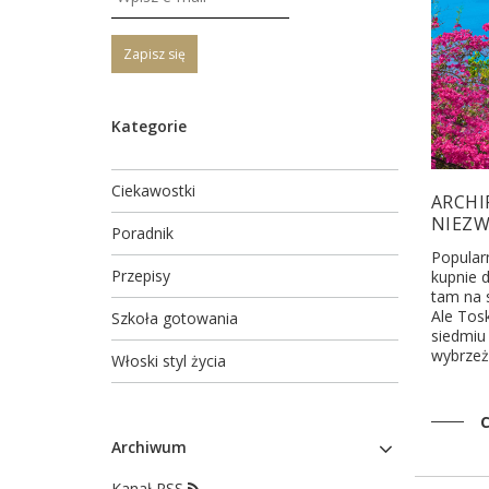
Zapisz się
Kategorie
Ciekawostki
ARCHI
NIEZW
Poradnik
Popularn
Przepisy
kupnie d
tam na s
Ale Tosk
Szkoła gotowania
siedmiu 
wybrzeża
Włoski styl życia
C
Archiwum
Kanał RSS