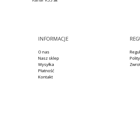
INFORMACJE
REG
O nas
Regu
Nasz sklep
Polit
Wysyłka
Zwro
Płatność
Kontakt
+48 664 131 704
sklep@winotoskanii.pl