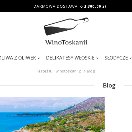
DARMOWA DOSTAWA
od 300,00 zł
OLIWA Z OLIWEK
DELIKATESY WŁOSKIE
SŁODYCZE
Jesteś tu:
winotoskanii.pl
Blog
Blog