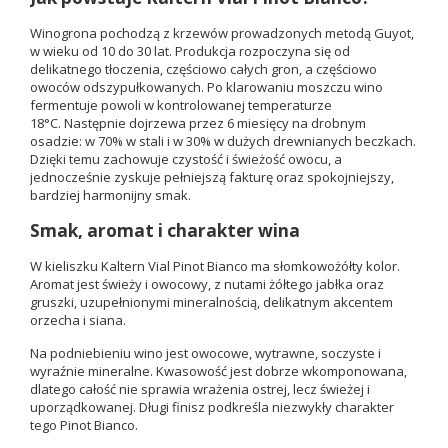
Winogrona pochodzą z krzewów prowadzonych metodą Guyot,
w wieku od 10 do 30 lat. Produkcja rozpoczyna się od
delikatnego tłoczenia, częściowo całych gron, a częściowo
owoców odszypułkowanych. Po klarowaniu moszczu wino
fermentuje powoli w kontrolowanej temperaturze
18°C. Następnie dojrzewa przez 6 miesięcy na drobnym
osadzie: w 70% w stali i w 30% w dużych drewnianych beczkach.
Dzięki temu zachowuje czystość i świeżość owocu, a
jednocześnie zyskuje pełniejszą fakturę oraz spokojniejszy,
bardziej harmonijny smak.
Smak, aromat i charakter wina
W kieliszku Kaltern Vial Pinot Bianco ma słomkowożółty kolor.
Aromat jest świeży i owocowy, z nutami żółtego jabłka oraz
gruszki, uzupełnionymi mineralnością, delikatnym akcentem
orzecha i siana.
Na podniebieniu wino jest owocowe, wytrawne, soczyste i
wyraźnie mineralne. Kwasowość jest dobrze wkomponowana,
dlatego całość nie sprawia wrażenia ostrej, lecz świeżej i
uporządkowanej. Długi finisz podkreśla niezwykły charakter
tego Pinot Bianco.