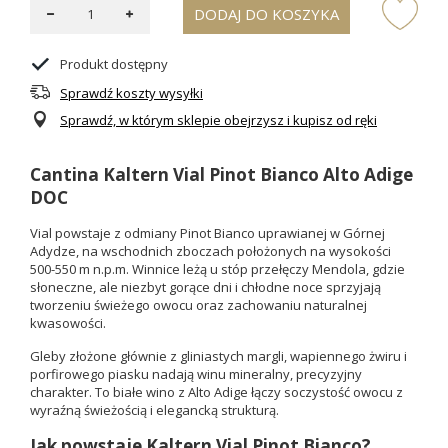
DODAJ DO KOSZYKA
Produkt dostępny
Sprawdź koszty wysyłki
Sprawdź, w którym sklepie obejrzysz i kupisz od ręki
Cantina Kaltern Vial Pinot Bianco Alto Adige
DOC
Vial powstaje z odmiany Pinot Bianco uprawianej w Górnej
Adydze, na wschodnich zboczach położonych na wysokości
500-550 m n.p.m. Winnice leżą u stóp przełęczy Mendola, gdzie
słoneczne, ale niezbyt gorące dni i chłodne noce sprzyjają
tworzeniu świeżego owocu oraz zachowaniu naturalnej
kwasowości.
Gleby złożone głównie z gliniastych margli, wapiennego żwiru i
porfirowego piasku nadają winu mineralny, precyzyjny
charakter. To białe wino z Alto Adige łączy soczystość owocu z
wyraźną świeżością i elegancką strukturą.
Jak powstaje Kaltern Vial Pinot Bianco?