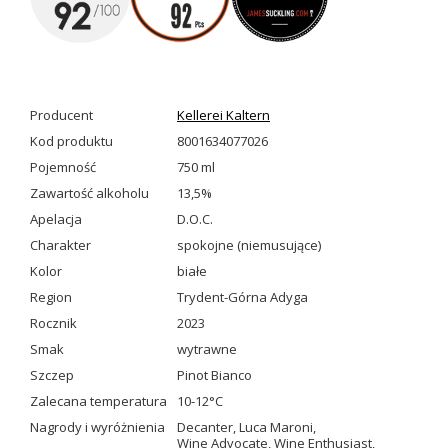
Producent
Kellerei Kaltern
Kod produktu
8001634077026
Pojemność
750 ml
Zawartość alkoholu
13,5%
Apelacja
D.O.C.
Charakter
spokojne (niemusujące)
Kolor
białe
Region
Trydent-Górna Adyga
Rocznik
2023
Smak
wytrawne
Szczep
Pinot Bianco
Zalecana temperatura
10-12°C
Nagrody i wyróżnienia
Decanter
,
Luca Maroni
,
Wine Advocate
,
Wine Enthusiast
,