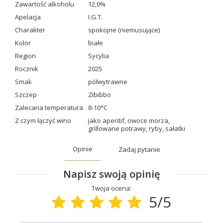
Zawartość alkoholu
12,0%
Apelacja
I.G.T.
Charakter
spokojne (niemusujące)
Kolor
białe
Region
Sycylia
Rocznik
2025
Smak
półwytrawne
Szczep
Zibibbo
Zalecana temperatura
8-10°C
Z czym łączyć wino
jako aperitif
,
owoce morza
,
grillowane potrawy
,
ryby
,
sałatki
Opinie
Zadaj pytanie
Napisz swoją opinię
Twoja ocena:
5/5