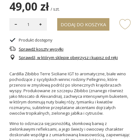
49,00 zł
/
szt.
DODAJ DO KOSZYKA
Produkt dostępny
Sprawdź koszty wysyłki
Sprawdź, w którym sklepie obejrzysz i kupisz od ręki
Cardilla Zibibbo Terre Siciliane IGT to aromatyczne, białe wino
pochodzące z sycylijskich winnic rodziny Pellegrino, które
przenosi w zmysłową podróż po słonecznych krajobrazach
wyspy. Produkowane ze szczepu Zibibbo (znanego również
jako Moscato di Alexandria), zachwyca intensywnym bukietem,
w którym dominują nuty białej róży, tymianku i kwiatów
rozmarynu, subtelnie przeplatane akcentami dojrzałych
owoców tropikalnych, zielonego jabłka i cytrusów.
Wino to odznacza się jasnożółtą, słomkową barwą z
zielonkawymi refleksami, a jego świeży i owocowy charakter
doskonale współgra z umiarkowaną kwasowością, zapewniając