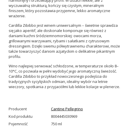
harmonijny i orzeźwiający profil. W ustach lekkie, ale z
wyczuwalną strukturą, kończy się czystym, mineralnym
finiszem, który pozostawia przyjemne, lekko aromatyczne
wrażenie.
Cardilla Zibibbo jest winem uniwersalnym – świetnie sprawdza
się jako aperitif, ale doskonale komponuje się również z
daniami kuchni śródziemnomorskiej: owocami morza,
grillowanymi warzywami, rybami i sałatkami z cytrusowym
dressingiem. Dzięki swemu półwytrawnemu charakterowi, może
także towarzyszyć daniom azjatyckim o delikatnie pikantnym
profilu.
Wino najlepiej serwować schłodzone, w temperaturze około 8–
10°C, co pozwala w pełni wydobyć jego aromatyczną świeżość.
Cardilla Zibibbo to przykład nowoczesnego podejścia do
tradycyjnych sycylijskich odmian, idealny wybór na letnie
wieczory, spotkania z przyjaciółmi lub lekkie kolacje w plenerze.
Producent
Cantine Pellegrino
Kod produktu
8004445030969
Pojemność
750 ml