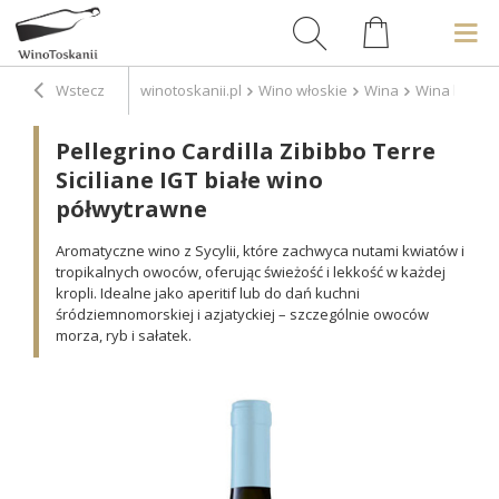
Wstecz
winotoskanii.pl
Wino włoskie
Wina
Wina białe
Pellegrino Cardilla Zibibbo Terre
Siciliane IGT białe wino
półwytrawne
Aromatyczne wino z Sycylii, które zachwyca nutami kwiatów i
tropikalnych owoców, oferując świeżość i lekkość w każdej
kropli. Idealne jako aperitif lub do dań kuchni
śródziemnomorskiej i azjatyckiej – szczególnie owoców
morza, ryb i sałatek.