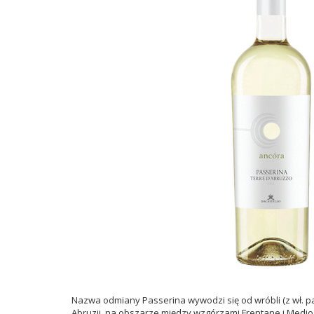
Nazwa odmiany Passerina wywodzi się od wróbli (z wł. p
Abruzji, na obszarze między wzgórzami Frentane i Medio