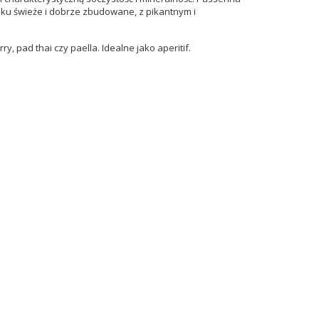
aku
świeże i dobrze zbudowane, z pikantnym i
, pad thai czy paella. Idealne jako aperitif.