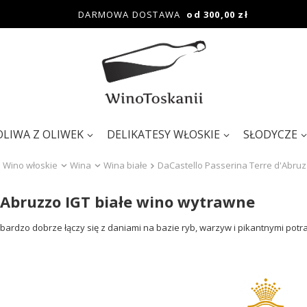
DARMOWA DOSTAWA
od 300,00 zł
OLIWA Z OLIWEK
DELIKATESY WŁOSKIE
SŁODYCZE
Wino włoskie
Wina
Wina białe
DaCastello Passerina Terre d'Abruz
'Abruzzo IGT białe wino wytrawne
rdzo dobrze łączy się z daniami na bazie ryb, warzyw i pikantnymi potrawa