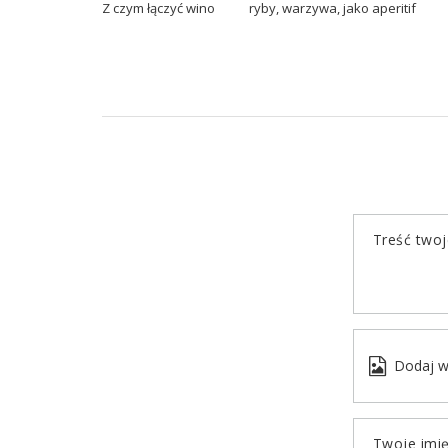
Z czym łączyć wino
ryby
,
warzywa
,
jako aperitif
Treść twoje
Dodaj w
Twoje imi