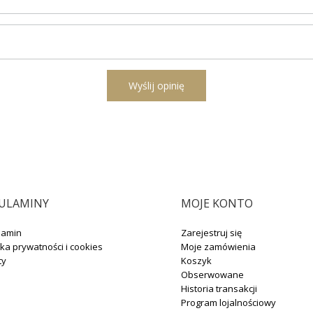
l
Wyślij opinię
ULAMINY
MOJE KONTO
lamin
Zarejestruj się
yka prywatności i cookies
Moje zamówienia
ty
Koszyk
Obserwowane
Historia transakcji
Program lojalnościowy