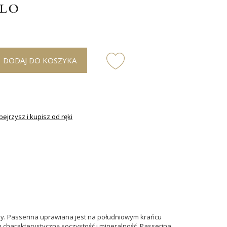
DODAJ DO KOSZYKA
ejrzysz i kupisz od ręki
ny.
Passerina uprawiana jest na południowym krańcu
charakterystyczną soczystość i mineralność. Passerina