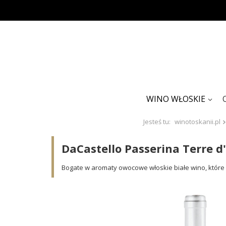
WINO WŁOSKIE
Jesteś tu:
winotoskanii.pl
DaCastello Passerina Terre d
Bogate w aromaty owocowe włoskie białe wino, które ba