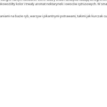
mkowożółty kolor i trwały aromat nektarynek i owoców cytrusowych. W sm
ami na bazie ryb, warzyw i pikantnymi potrawami, takimi jak kurczak curry