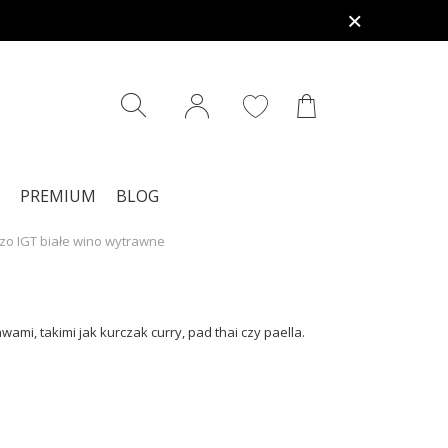
PREMIUM
BLOG
zo IGT białe wino wytrawne
mi, takimi jak kurczak curry, pad thai czy paella.