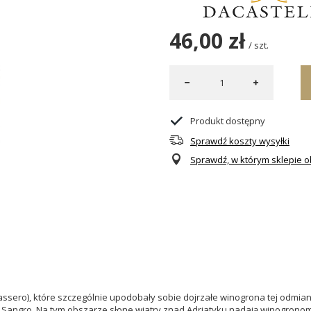
46,00 zł
/
szt.
Produkt dostępny
Sprawdź koszty wysyłki
Sprawdź, w którym sklepie ob
assero), które szczególnie upodobały sobie dojrzałe winogrona tej odmia
 Sangro.
Na tym obszarze słone wiatry znad Adriatyku nadają winogronom 