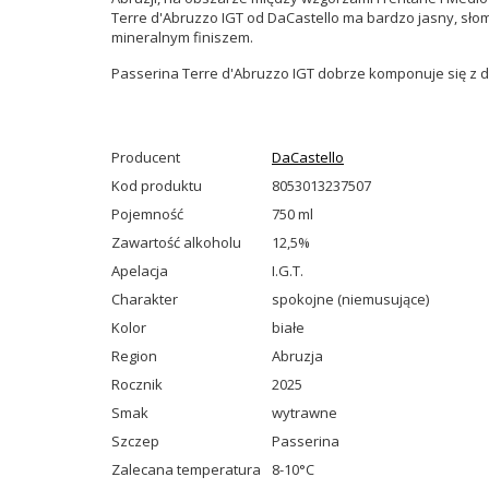
Terre d'Abruzzo IGT od DaCastello ma bardzo jasny, sło
mineralnym finiszem.
Passerina Terre d'Abruzzo IGT dobrze komponuje się z dani
Producent
DaCastello
Kod produktu
8053013237507
Pojemność
750 ml
Zawartość alkoholu
12,5%
Apelacja
I.G.T.
Charakter
spokojne (niemusujące)
Kolor
białe
Region
Abruzja
Rocznik
2025
Smak
wytrawne
Szczep
Passerina
Zalecana temperatura
8-10°C