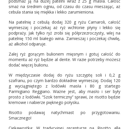
podsmaż ją na dużej patelni wraz z 25 g masła. Całość
smaż na średnim ogniu, od czasu do czasu mieszając, aż
cebula stania się miękka i lekko zarumieniona.
Na patelnię z cebulą dodaj 320 g ryżu Carnaroli, całość
wymieszaj i poczekaj aż ryż wchłonie płyny i lekko się
podpraży. Jak tylko ryż zrobi się półprzezroczysty, wlej na
patelnię 150 ml białego wina. Zamieszaj i poczekaj chwilę,
aż alkohol odparuje.
Zalej ryż gorącym bulionem mięsnym i gotuj całość do
momentu aż ryż będzie al dente. W razie potrzeby możesz
dodać więcej bulionu.
W międzyczasie dodaj do ryżu szczyptę soli i 0,2 g
szafranu, po czym bardzo dokładnie wymieszaj. Dodaj 120
g wyciągniętego z lodówki masła i 80 g startego
Parmigiano Reggiano. Ważne jest, aby masło i ser były
prosto z lodówki. “Szok termiczny” sprawi, że risotto będzie
kremowe i nabierze pięknego połysku.
Risotto podawaj natychmiast po przygotowaniu.
Smacznego!
Ciekawostka: W tradycyjnej recepturze na Risotto alla