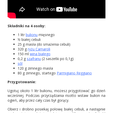
Składniki na 4 osoby:
1 litr
bulionu
mięsnego
½ białej cebuli
25 g masła (do smażenia cebuli)
320 g
ryżu Carnaroli
150 ml
wina białego
0,2 g
szafranu
(2 saszetki po 0,1g)
sól
120 g zimnego masła
80 g zimnego, startego
Parmigiano Reggiano
Przygotowanie:
Ugotuj około 1 litr bulionu, możesz przygotować go dzień
wcześniej. Podczas przyrządzania risotto wstaw bulion na
ogień, aby przez cały czas był gorący.
Obierz i drobno posiekaj połowę białej cebuli, a następnie