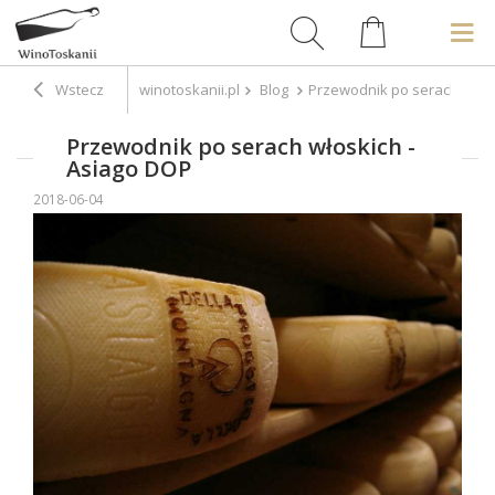
Wstecz
winotoskanii.pl
Blog
Przewodnik po serach włosk
Przewodnik po serach włoskich -
Asiago DOP
2018-06-04