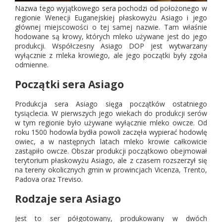
Nazwa tego wyjątkowego sera pochodzi od położonego w
regionie Wenecji Euganejskiej płaskowyżu Asiago i jego
głównej miejscowości o tej samej nazwie. Tam właśnie
hodowane są krowy, których mleko używane jest do jego
produkcji. Współczesny Asiago DOP jest wytwarzany
wyłącznie z mleka krowiego, ale jego początki były zgoła
odmienne.
Początki sera Asiago
Produkcja sera Asiago sięga początków ostatniego
tysiąclecia. W pierwszych jego wiekach do produkcji serów
w tym regionie było używane wyłącznie mleko owcze. Od
roku 1500 hodowla bydła powoli zaczęła wypierać hodowlę
owiec, a w następnych latach mleko krowie całkowicie
zastąpiło owcze. Obszar produkcji początkowo obejmował
terytorium płaskowyżu Asiago, ale z czasem rozszerzył się
na tereny okolicznych gmin w prowincjach Vicenza, Trento,
Padova oraz Treviso.
Rodzaje sera Asiago
Jest to ser półgotowany, produkowany w dwóch