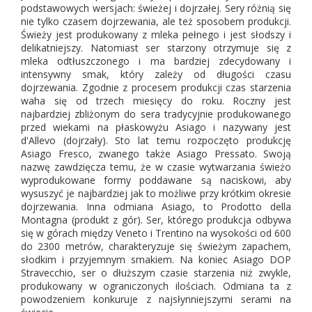
podstawowych wersjach: świeżej i dojrzałej. Sery różnią się
nie tylko czasem dojrzewania, ale też sposobem produkcji.
Świeży jest produkowany z mleka pełnego i jest słodszy i
delikatniejszy. Natomiast ser starzony otrzymuje się z
mleka odtłuszczonego i ma bardziej zdecydowany i
intensywny smak, który zależy od długości czasu
dojrzewania. Zgodnie z procesem produkcji czas starzenia
waha się od trzech miesięcy do roku. Roczny jest
najbardziej zbliżonym do sera tradycyjnie produkowanego
przed wiekami na płaskowyżu Asiago i nazywany jest
d'Allevo (dojrzały). Sto lat temu rozpoczęto produkcję
Asiago Fresco, zwanego także Asiago Pressato. Swoją
nazwę zawdzięcza temu, że w czasie wytwarzania świeżo
wyprodukowane formy poddawane są naciskowi, aby
wysuszyć je najbardziej jak to możliwe przy krótkim okresie
dojrzewania. Inna odmiana Asiago, to Prodotto della
Montagna (produkt z gór). Ser, którego produkcja odbywa
się w górach między Veneto i Trentino na wysokości od 600
do 2300 metrów, charakteryzuje się świeżym zapachem,
słodkim i przyjemnym smakiem. Na koniec Asiago DOP
Stravecchio, ser o dłuższym czasie starzenia niż zwykle,
produkowany w ograniczonych ilościach. Odmiana ta z
powodzeniem konkuruje z najsłynniejszymi serami na