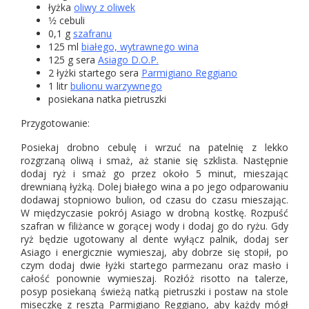
łyżka
oliwy z oliwek
1⁄2 cebuli
0,1 g
szafranu
125 ml
białego, wytrawnego wina
125 g sera
Asiago D.O.P.
2 łyżki startego sera
Parmigiano Reggiano
1 litr
bulionu warzywnego
posiekana natka pietruszki
Przygotowanie:
Posiekaj drobno cebulę i wrzuć na patelnię z lekko
rozgrzaną oliwą i smaż, aż stanie się szklista. Następnie
dodaj ryż i smaż go przez około 5 minut, mieszając
drewnianą łyżką. Dolej białego wina a po jego odparowaniu
dodawaj stopniowo bulion, od czasu do czasu mieszając.
W międzyczasie pokrój Asiago w drobną kostkę. Rozpuść
szafran w filiżance w gorącej wody i dodaj go do ryżu. Gdy
ryż będzie ugotowany al dente wyłącz palnik, dodaj ser
Asiago i energicznie wymieszaj, aby dobrze się stopił, po
czym dodaj dwie łyżki startego parmezanu oraz masło i
całość ponownie wymieszaj. Rozłóż risotto na talerze,
posyp posiekaną świeżą natką pietruszki i postaw na stole
miseczkę z resztą Parmigiano Reggiano, aby każdy mógł