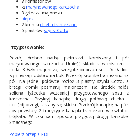
8 korniszonów
½
marynowanego karczocha
3 łyżeczki majonezu
pieprz
2 kromki
chleba tramezzino
6 plastrów
szynki Cotto
Przygotowanie:
Pokrój drobno natkę pietruszki, korniszony i pół
marynowanego karczocha. Umieść składniki w miseczce i
dodaj 3 łyżki majonezu, szczyptę pieprzu i soli. Dokładnie
wymieszaj i odstaw na bok. Przekrój kromkę tramezzino na
pół. Na jednej połówce rozłóż 3 plastry szynki Cotto, a
brzegi kromki posmaruj majonezem. Na środek nałóż
solidną łyżeczkę wcześniej przygotowanego sosu z
karczocha. Przykryj kanapkę drugą połówką chleba i
dociśnij brzegi, tak aby się skleiła. Przekrój kanapkę na pół,
aby powstały 2 tradycyjne kanapki tramezzini w kształcie
trójkąta. W taki sam sposób przygotuj drugą kanapkę.
Smacznego!
Pobierz przepis PDF