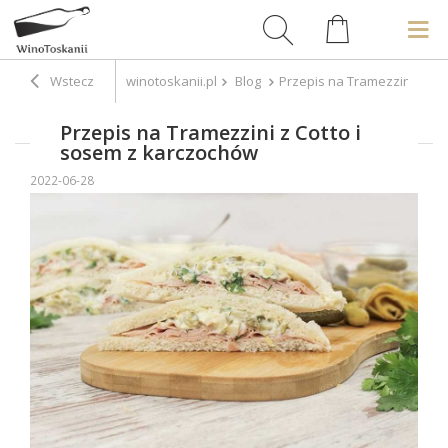
Wstecz
winotoskanii.pl
Blog
Przepis na Tramezzini z Co
Przepis na Tramezzini z Cotto i
sosem z karczochów
2022-06-28