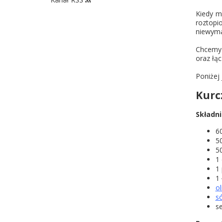
Kiedy m
roztopi
niewymag
Chcemy 
oraz łąc
Poniżej
Kurc
Składni
60
5
5
1
1
1
ol
só
s