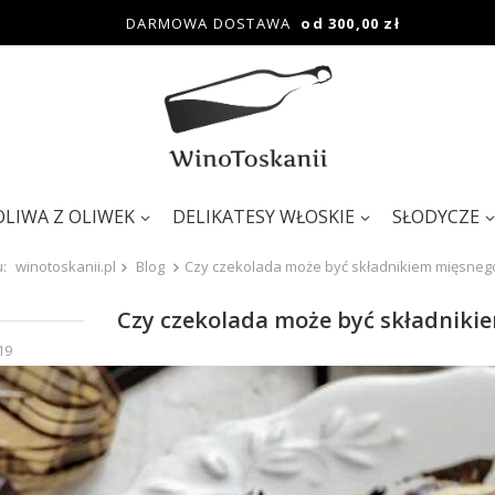
DARMOWA DOSTAWA
od 300,00 zł
OLIWA Z OLIWEK
DELIKATESY WŁOSKIE
SŁODYCZE
u:
winotoskanii.pl
Blog
Czy czekolada może być składnikiem mięsneg
Czy czekolada może być składniki
19