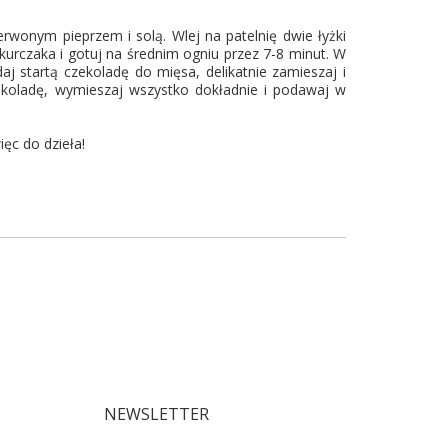
erwonym pieprzem i solą. Wlej na patelnię dwie łyżki
kurczaka i gotuj na średnim ogniu przez 7-8 minut. W
j startą czekoladę do mięsa, delikatnie zamieszaj i
ekoladę, wymieszaj wszystko dokładnie i podawaj w
ęc do dzieła!
NEWSLETTER