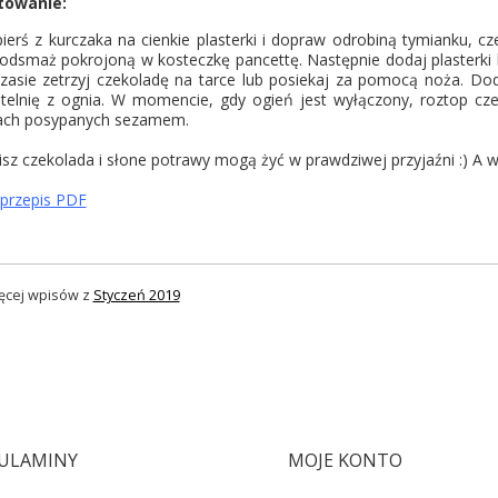
towanie:
ierś z kurczaka na cienkie plasterki i dopraw odrobiną tymianku, cz
 podsmaż pokrojoną w kosteczkę pancettę. Następnie dodaj plasterki 
zasie zetrzyj czekoladę na tarce lub posiekaj za pomocą noża. Doda
telnię z ognia. W momencie, gdy ogień jest wyłączony, roztop cz
ach posypanych sezamem.
isz czekolada i słone potrawy mogą żyć w prawdziwej przyjaźni :) A wi
 przepis PDF
ęcej wpisów z
Styczeń 2019
ULAMINY
MOJE KONTO