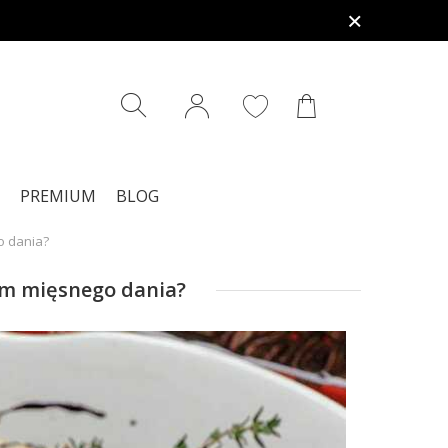
PREMIUM
BLOG
o dania?
em mięsnego dania?