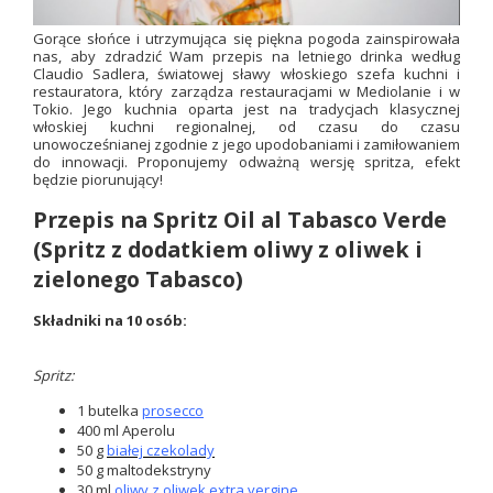
Gorące słońce i utrzymująca się piękna pogoda zainspirowała
nas, aby zdradzić Wam przepis na letniego drinka według
Claudio Sadlera, światowej sławy włoskiego szefa kuchni i
restauratora, który zarządza restauracjami w Mediolanie i w
Tokio. Jego kuchnia oparta jest na tradycjach klasycznej
włoskiej kuchni regionalnej, od czasu do czasu
unowocześnianej zgodnie z jego upodobaniami i zamiłowaniem
do innowacji. Proponujemy odważną wersję spritza, efekt
będzie piorunujący!
Przepis na Spritz Oil al Tabasco Verde
(Spritz z dodatkiem oliwy z oliwek i
zielonego Tabasco)
Składniki na 10 osób:
Spritz:
1 butelka
prosecco
400 ml Aperolu
50 g
białej czekolady
50 g maltodekstryny
30 ml
oliwy z oliwek extra vergine