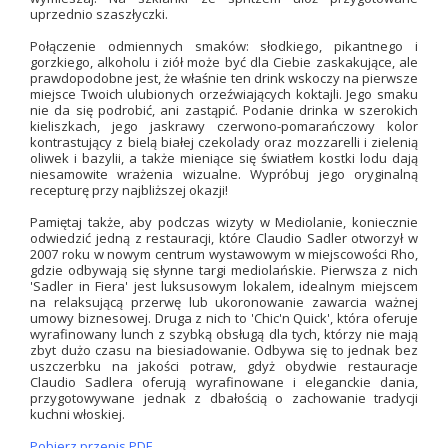
uprzednio szaszłyczki.
Połączenie odmiennych smaków: słodkiego, pikantnego i
gorzkiego, alkoholu i ziół może być dla Ciebie zaskakujące, ale
prawdopodobne jest, że właśnie ten drink wskoczy na pierwsze
miejsce Twoich ulubionych orzeźwiających koktajli. Jego smaku
nie da się podrobić, ani zastąpić. Podanie drinka w szerokich
kieliszkach, jego jaskrawy czerwono-pomarańczowy kolor
kontrastujący z bielą białej czekolady oraz mozzarelli i zielenią
oliwek i bazylii, a także mieniące się światłem kostki lodu dają
niesamowite wrażenia wizualne. Wypróbuj jego oryginalną
recepturę przy najbliższej okazji!
Pamiętaj także, aby podczas wizyty w Mediolanie, koniecznie
odwiedzić jedną z restauracji, które Claudio Sadler otworzył w
2007 roku w nowym centrum wystawowym w miejscowości Rho,
gdzie odbywają się słynne targi mediolańskie. Pierwsza z nich
'Sadler in Fiera' jest luksusowym lokalem, idealnym miejscem
na relaksującą przerwę lub ukoronowanie zawarcia ważnej
umowy biznesowej. Druga z nich to 'Chic'n Quick', która oferuje
wyrafinowany lunch z szybką obsługą dla tych, którzy nie mają
zbyt dużo czasu na biesiadowanie. Odbywa się to jednak bez
uszczerbku na jakości potraw, gdyż obydwie restauracje
Claudio Sadlera oferują wyrafinowane i eleganckie dania,
przygotowywane jednak z dbałością o zachowanie tradycji
kuchni włoskiej.
Pobierz przepis PDF