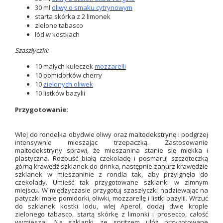
30 ml
oliwy o smaku cytrynowym
starta skórka z 2 limonek
zielone tabasco
lód w kostkach
Szaszłyczki:
10 małych kuleczek
mozzarelli
10 pomidorków cherry
10
zielonych oliwek
10 listków bazylii
Przygotowanie:
Wlej do rondelka obydwie oliwy oraz maltodekstrynę i podgrzej
intensywnie mieszając trzepaczką. Zastosowanie
maltodekstryny sprawi, że mieszanina stanie się miękka i
plastyczna. Rozpuść białą czekoladę i posmaruj szczoteczką
górną krawędź szklanek do drinka, następnie zanurz krawędzie
szklanek w mieszaninie z rondla tak, aby przylgnęła do
czekolady. Umieść tak przygotowane szklanki w zimnym
miejscu. W międzyczasie przygotuj szaszłyczki nadziewając na
patyczki małe pomidorki, oliwki, mozzarellę i listki bazylii. Wrzuć
do szklanek kostki lodu, wlej Aperol, dodaj dwie krople
zielonego tabasco, startą skórkę z limonki i prosecco, całość
wymieszaj. Na szklanki ze spritzem ułóż przygotowane