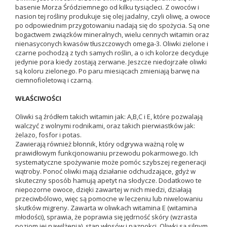
basenie Morza Śródziemnego od kilku tysiącleci. Z owoców i
nasion tej rośliny produkuje się olej jadalny, czyli oliwę, a owoce
po odpowiednim przygotowaniu nadają się do spożycia. Są one
bogactwem związków mineralnych, wielu cennych witamin oraz
nienasyconych kwasów tłuszczowych omega-3. Oliwki zielone i
czarne pochodzą z tych samych roślin, a o ich kolorze decyduje
jedynie pora kiedy zostają zerwane. Jeszcze niedojrzałe oliwki
są koloru zielonego. Po paru miesiącach zmieniają barwę na
ciemnofioletową i czarną.
WŁAŚCIWOŚCI
Oliwki są źródłem takich witamin jak: A,B,C i E, które pozwalają
walczyć z wolnymi rodnikami, oraz takich pierwiastków jak:
żelazo, fosfor i potas.
Zawierają również błonnik, który odgrywa ważną rolę w
prawidłowym funkcjonowaniu przewodu pokarmowego. Ich
systematyczne spożywanie może pomóc szybszej regeneracji
wątroby. Ponoć oliwki mają działanie odchudzające, gdyż w
skuteczny sposób hamują apetyt na słodycze. Dodatkowo te
niepozorne owoce, dzięki zawartej w nich miedzi, działają
przeciwbólowo, więc są pomocne w leczeniu lub niwelowaniu
skutków migreny. Zawarta w oliwkach witamina E (witamina
młodości), sprawia, że poprawia się jędrność skóry (wzrasta
poziom jej nawilżenia), stan włosów i paznokci. Oliwki są silnym