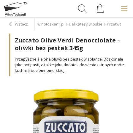
Wstecz
winotoskanii.pl
Delikatesy włoskie
Przetwory
P
Zuccato Olive Verdi Denocciolate -
oliwki bez pestek 345g
Przepyszne zielone oliwki bez pestek w solance. Doskonałe
jako antipasti, a także jako dodatek do sałatek i innych dań z
kuchni śródziemnomorskiej.