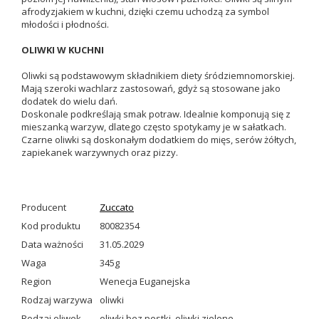
afrodyzjakiem w kuchni, dzięki czemu uchodzą za symbol
młodości i płodności.
OLIWKI W KUCHNI
Oliwki są podstawowym składnikiem diety śródziemnomorskiej.
Mają szeroki wachlarz zastosowań, gdyż są stosowane jako
dodatek do wielu dań.
Doskonale podkreślają smak potraw. Idealnie komponują się z
mieszanką warzyw, dlatego często spotykamy je w sałatkach.
Czarne oliwki są doskonałym dodatkiem do mięs, serów żółtych,
zapiekanek warzywnych oraz pizzy.
Producent
Zuccato
Kod produktu
80082354
Data ważności
31.05.2029
Waga
345g
Region
Wenecja Euganejska
Rodzaj warzywa
oliwki
Rodzaj oliwek
oliwki bez pestki
,
oliwki zielone