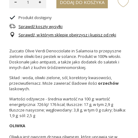
DODAJ DO KOSZYKA
Produkt dostępny
Sprawdź koszty wysyłki
Sprawdź, w którym sklepie obejrzysz i kupisz od ręki
Zuccato Olive Verdi Denocciolate in Salamoia to przepyszne
zielone oliwki bez pestek w solance. Produkt w 100% włoski.
Doskonałe jako antipasti, a także jako dodatek do sałatek i
innych dań z kuchni śródziemnomorskiej.
Skład : woda, oliwki zielone, sól, korektory kwasowości,
przeciwutleniacz. Może zawierać śladowe ilości
orzechów
laskowych.
Wartości odżywcze - średnia wartość na 100 g: wartość
energetyczna: 726 kJ/ 176 kcal; tłuszcze: 17 g, w tym 2,9 g
tłuszcze nasycone; węglowodany: 3,8 g, w tym 0 g cukry; białka:
1,9 g; sól: 2,5 g
OLIWKA
Oliwka jest owocem drzewa oliwnego, które uprawia się w