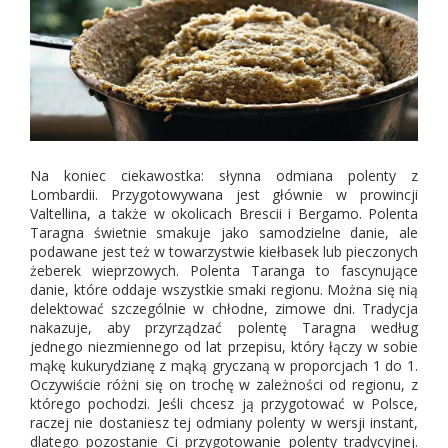
Na koniec ciekawostka: słynna odmiana polenty z
Lombardii. Przygotowywana jest głównie w prowincji
Valtellina, a także w okolicach Brescii i Bergamo. Polenta
Taragna świetnie smakuje jako samodzielne danie, ale
podawane jest też w towarzystwie kiełbasek lub pieczonych
żeberek wieprzowych. Polenta Taranga to fascynujące
danie, które oddaje wszystkie smaki regionu. Można się nią
delektować szczególnie w chłodne, zimowe dni. Tradycja
nakazuje, aby przyrządzać polentę Taragna według
jednego niezmiennego od lat przepisu, który łączy w sobie
mąkę kukurydzianę z mąką gryczaną w proporcjach 1 do 1.
Oczywiście różni się on trochę w zależności od regionu, z
którego pochodzi. Jeśli chcesz ją przygotować w Polsce,
raczej nie dostaniesz tej odmiany polenty w wersji instant,
dlatego pozostanie Ci przygotowanie polenty tradycyjnej.