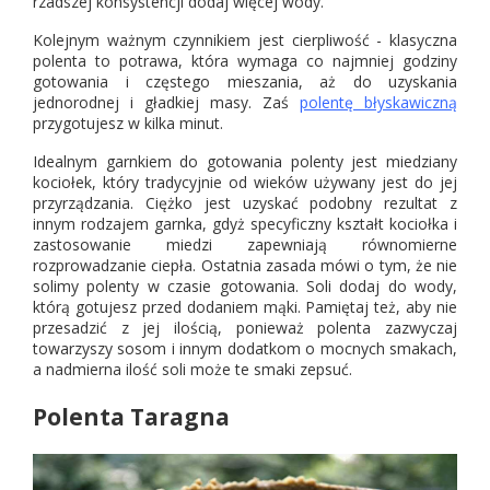
rzadszej konsystencji dodaj więcej wody.
Kolejnym ważnym czynnikiem jest cierpliwość - klasyczna
polenta to potrawa, która wymaga co najmniej godziny
gotowania i częstego mieszania, aż do uzyskania
jednorodnej i gładkiej masy. Zaś
polentę błyskawiczną
przygotujesz w kilka minut.
Idealnym garnkiem do gotowania polenty jest miedziany
kociołek, który tradycyjnie od wieków używany jest do jej
przyrządzania. Ciężko jest uzyskać podobny rezultat z
innym rodzajem garnka, gdyż specyficzny kształt kociołka i
zastosowanie miedzi zapewniają równomierne
rozprowadzanie ciepła. Ostatnia zasada mówi o tym, że nie
solimy polenty w czasie gotowania. Soli dodaj do wody,
którą gotujesz przed dodaniem mąki. Pamiętaj też, aby nie
przesadzić z jej ilością, ponieważ polenta zazwyczaj
towarzyszy sosom i innym dodatkom o mocnych smakach,
a nadmierna ilość soli może te smaki zepsuć.
Polenta Taragna