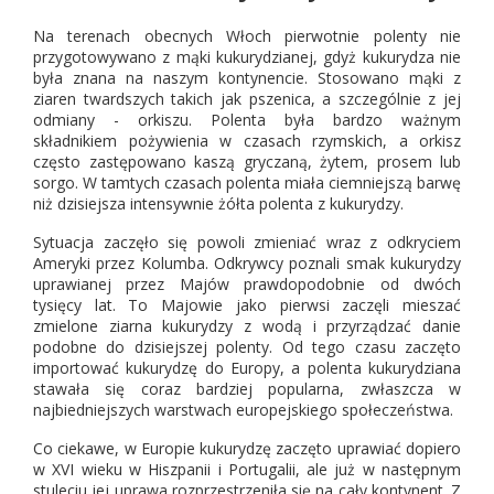
Na terenach obecnych Włoch pierwotnie polenty nie
przygotowywano z mąki kukurydzianej, gdyż kukurydza nie
była znana na naszym kontynencie. Stosowano mąki z
ziaren twardszych takich jak pszenica, a szczególnie z jej
odmiany - orkiszu. Polenta była bardzo ważnym
składnikiem pożywienia w czasach rzymskich, a orkisz
często zastępowano kaszą gryczaną, żytem, prosem lub
sorgo. W tamtych czasach polenta miała ciemniejszą barwę
niż dzisiejsza intensywnie żółta polenta z kukurydzy.
Sytuacja zaczęło się powoli zmieniać wraz z odkryciem
Ameryki przez Kolumba. Odkrywcy poznali smak kukurydzy
uprawianej przez Majów prawdopodobnie od dwóch
tysięcy lat. To Majowie jako pierwsi zaczęli mieszać
zmielone ziarna kukurydzy z wodą i przyrządzać danie
podobne do dzisiejszej polenty. Od tego czasu zaczęto
importować kukurydzę do Europy, a polenta kukurydziana
stawała się coraz bardziej popularna, zwłaszcza w
najbiedniejszych warstwach europejskiego społeczeństwa.
Co ciekawe, w Europie kukurydzę zaczęto uprawiać dopiero
w XVI wieku w Hiszpanii i Portugalii, ale już w następnym
stuleciu jej uprawa rozprzestrzeniła się na cały kontynent. Z