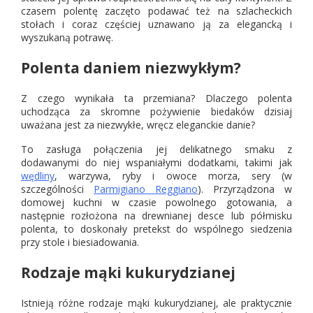
czasem polentę zaczęto podawać też na szlacheckich
stołach i coraz częściej uznawano ją za elegancką i
wyszukaną potrawę.
Polenta daniem niezwykłym?
Z czego wynikała ta przemiana? Dlaczego polenta
uchodząca za skromne pożywienie biedaków dzisiaj
uważana jest za niezwykłe, wręcz eleganckie danie?
To zasługa połączenia jej delikatnego smaku z
dodawanymi do niej wspaniałymi dodatkami, takimi jak
wędliny
, warzywa, ryby i owoce morza, sery (w
szczególności
Parmigiano Reggiano
). Przyrządzona w
domowej kuchni w czasie powolnego gotowania, a
następnie rozłożona na drewnianej desce lub półmisku
polenta, to doskonały pretekst do wspólnego siedzenia
przy stole i biesiadowania.
Rodzaje mąki kukurydzianej
Istnieją różne rodzaje mąki kukurydzianej, ale praktycznie