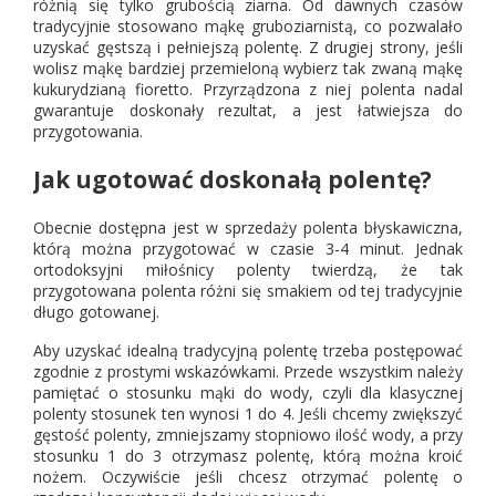
różnią się tylko grubością ziarna. Od dawnych czasów
tradycyjnie stosowano mąkę gruboziarnistą, co pozwalało
uzyskać gęstszą i pełniejszą polentę. Z drugiej strony, jeśli
wolisz mąkę bardziej przemieloną wybierz tak zwaną mąkę
kukurydzianą fioretto. Przyrządzona z niej polenta nadal
gwarantuje doskonały rezultat, a jest łatwiejsza do
przygotowania.
Jak ugotować doskonałą polentę?
Obecnie dostępna jest w sprzedaży polenta błyskawiczna,
którą można przygotować w czasie 3-4 minut. Jednak
ortodoksyjni miłośnicy polenty twierdzą, że tak
przygotowana polenta różni się smakiem od tej tradycyjnie
długo gotowanej.
Aby uzyskać idealną tradycyjną polentę trzeba postępować
zgodnie z prostymi wskazówkami. Przede wszystkim należy
pamiętać o stosunku mąki do wody, czyli dla klasycznej
polenty stosunek ten wynosi 1 do 4. Jeśli chcemy zwiększyć
gęstość polenty, zmniejszamy stopniowo ilość wody, a przy
stosunku 1 do 3 otrzymasz polentę, którą można kroić
nożem. Oczywiście jeśli chcesz otrzymać polentę o