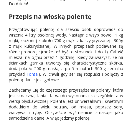
Do dzieła!
Przepis na włoską polentę
Przygotowując polentę dla sześciu osób doprowadź do
wrzenia 4 litry osolonej wody. Następnie wsyp powoli 1 kg
mąki, złożonej z około 700 g mąki z kaszy gryczanej i 300g
z mąki kukurydzianej. W innych przepisach podawane są
różne proporcje (może też być to stosunek 1 do 1). Całość
mieszaj na ogniu przez 1 godzinę. Kiedy zauważysz, że na
ściankach garnka utworzy się charakterystyczna skórka,
dodaj około 200 g masła, a po 5 minutach 300 g sera (na
przykład
Fontal
). W chwili gdy ser się rozpuści i połączy z
polentą danie jest gotowe.
Zachęcamy Cię do częstszego przyrządzania polenty, która
jest smaczna, tania i łatwa do wykonania, szczególnie ta w
wersji błyskawicznej. Polenta jest uniwersalnym i świetnym
dodatkiem do wielu potraw, od mięsa, poprzez sery,
warzywa i ryby. Oczywiście wyśmienicie smakuje jako
samodzielne danie. A więc jedzmy polentę!