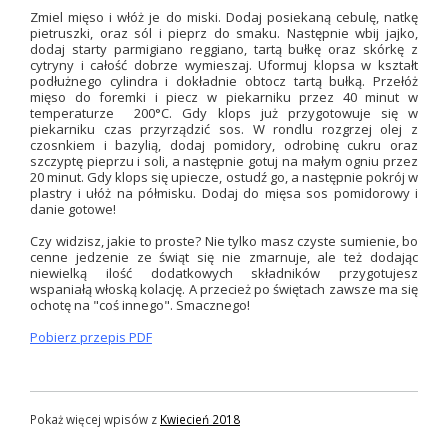
Zmiel mięso i włóż je do miski. Dodaj posiekaną cebulę, natkę
pietruszki, oraz sól i pieprz do smaku. Następnie wbij jajko,
dodaj starty parmigiano reggiano, tartą bułkę oraz skórkę z
cytryny i całość dobrze wymieszaj. Uformuj klopsa w kształt
podłużnego cylindra i dokładnie obtocz tartą bułką. Przełóż
mięso do foremki i piecz w piekarniku przez 40 minut w
temperaturze 200°C. Gdy klops już przygotowuje się w
piekarniku czas przyrządzić sos. W rondlu rozgrzej olej z
czosnkiem i bazylią, dodaj pomidory, odrobinę cukru oraz
szczyptę pieprzu i soli, a następnie gotuj na małym ogniu przez
20 minut. Gdy klops się upiecze, ostudź go, a następnie pokrój w
plastry i ułóż na półmisku. Dodaj do mięsa sos pomidorowy i
danie gotowe!
Czy widzisz, jakie to proste? Nie tylko masz czyste sumienie, bo
cenne jedzenie ze świąt się nie zmarnuje, ale też dodając
niewielką ilość dodatkowych składników przygotujesz
wspaniałą włoską kolację. A przecież po świętach zawsze ma się
ochotę na "coś innego". Smacznego!
Pobierz przepis PDF
Pokaż więcej wpisów z
Kwiecień 2018