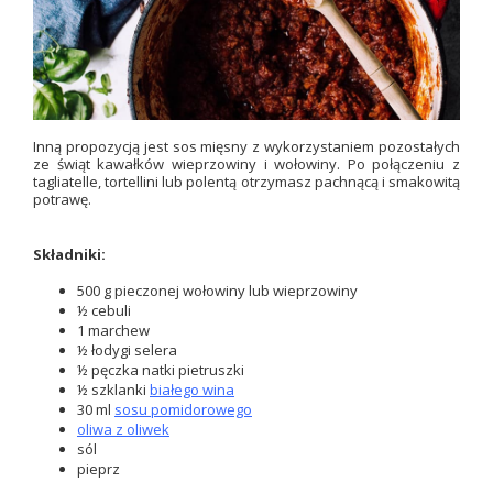
Inną propozycją jest sos mięsny z wykorzystaniem pozostałych
ze świąt kawałków wieprzowiny i wołowiny. Po połączeniu z
tagliatelle, tortellini lub polentą otrzymasz pachnącą i smakowitą
potrawę.
Składniki:
500 g pieczonej wołowiny lub wieprzowiny
½ cebuli
1 marchew
½ łodygi selera
½ pęczka natki pietruszki
½ szklanki
białego wina
30 ml
sosu pomidorowego
oliwa z oliwek
sól
pieprz