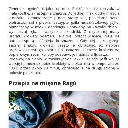
Ziemniaki ugnieć tak jak na puree. Pokrój mięso z kurczaka w
małą kostkę, a następnie zmiksuj. Do jednej miski dodaj mięso z
kurczaka, ziemniaczane puree, starty ser, posiekaną natkę
pietruszki, sól i pieprz, szczyptę gałki muszkatołowej, jajko,
namoczony w mleku, odciśnięty i porwany na kawałki chleb i
wymieszaj rękami wszystkie składniki. Z uzyskanej masy
uformuj krokiety, posmaruj je oliwą i obtocz w mące. Nalej na
patelnię sporą ilość oleju do smażenia. Gdy olej się rozgrzeje
zacznij smażyć krokiety, często je obracając, aż nabiorą
brązowo złocistego koloru. Po usmażeniu umieść krokiety na
papierowym ręczniku, aby pozbawić je nadmiaru tłuszczu.
Podawaj na ciepło w towarzystwie lekkiej sałatki. Jeśli wolisz
wersję fit, możesz upiec krokiety w piekarniku w temperaturze
180°C przez około 20 minut, obracając je na drugą stronę w
połowie pieczenia.
Przepis na mięsne Ragù