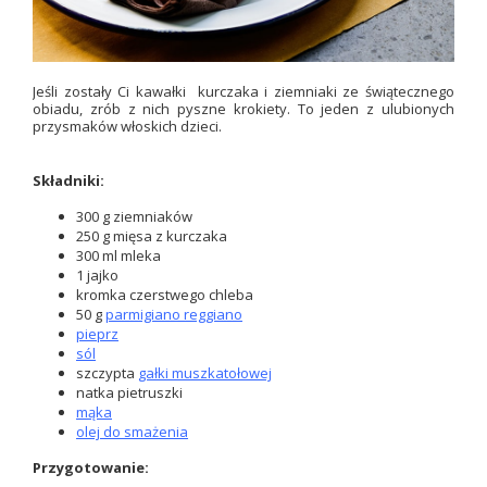
Jeśli zostały Ci kawałki kurczaka i ziemniaki ze świątecznego
obiadu, zrób z nich pyszne krokiety. To jeden z ulubionych
przysmaków włoskich dzieci.
Składniki:
300 g ziemniaków
250 g mięsa z kurczaka
300 ml mleka
1 jajko
kromka czerstwego chleba
50 g
parmigiano reggiano
pieprz
sól
szczypta
gałki muszkatołowej
natka pietruszki
mąka
olej do smażenia
Przygotowanie: