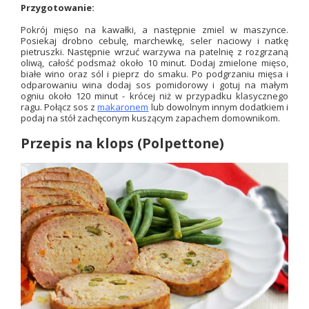
Przygotowanie:
Pokrój mięso na kawałki, a następnie zmiel w maszynce.
Posiekaj drobno cebulę, marchewkę, seler naciowy i natkę
pietruszki. Następnie wrzuć warzywa na patelnię z rozgrzaną
oliwą, całość podsmaż około 10 minut. Dodaj zmielone mięso,
białe wino oraz sól i pieprz do smaku. Po podgrzaniu mięsa i
odparowaniu wina dodaj sos pomidorowy i gotuj na małym
ogniu około 120 minut - krócej niż w przypadku klasycznego
ragu. Połącz sos z
makaronem
lub dowolnym innym dodatkiem i
podaj na stół zachęconym kuszącym zapachem domownikom.
Przepis na klops (Polpettone)