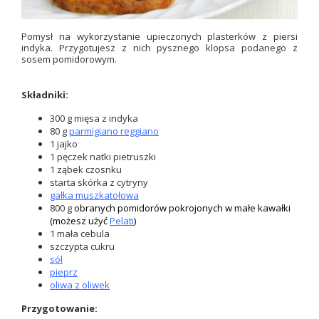
Pomysł na wykorzystanie upieczonych plasterków z piersi
indyka. Przygotujesz z nich pysznego klopsa podanego z
sosem pomidorowym.
Składniki:
300 g mięsa z indyka
80 g
parmigiano reggiano
1 jajko
1 pęczek natki pietruszki
1 ząbek czosnku
starta skórka z cytryny
gałka muszkatołowa
800 g
obranych pomidorów pokrojonych w małe kawałki
(możesz użyć
Pelati
)
1 mała cebula
szczypta cukru
sól
pieprz
oliwa z oliwek
Przygotowanie: