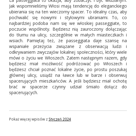
La passeggiata to okazja, aby zobaczyć i być widzianym.
Jak wspomnieliśmy Włosi mają tendencję do eleganckiego
ubierania się na ten wieczorny spacer. To idealny czas, aby
pochwalić się nowymi i stylowymi ubraniami. To, co
najbardziej podoba nam się we włoskiej passeggiate, to
poczucie wspólnoty. Będziesz nią zauroczony dołączając
do tłumu na ulicy, szczególnie w małych miasteczkach i
wsiach. Pamiętaj też, że passeggiata daje szansę na
wspaniałe przeżycia związane z obserwacją ludzi i
odkrywaniem zwyczajów lokalnej społeczności, który wiele
mówi o życiu we Włoszech. Zatem następnym razem, gdy
będziesz miał możliwość podróżować po Włoszech i
będziesz chciał poznać lokalne życie, po prostu poszukaj
głównej ulicy, usiądź na ławce lub w barze i obserwuj
spacerujących mieszkańców. A jeśli będziesz miał ochotę
brać w spacerze czynny udział śmiało dołącz do
spacerujących.
Pokaż więcej wpisów z
Styczeń 2024