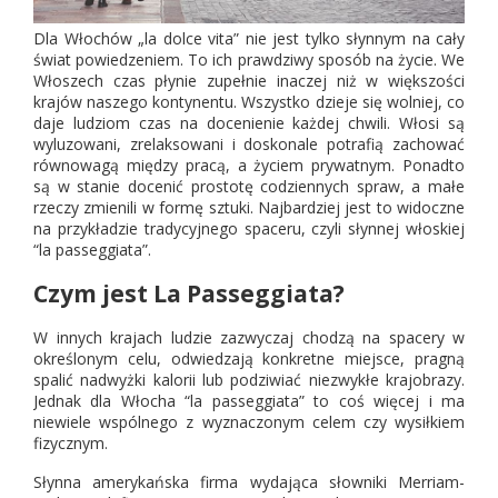
Dla Włochów „la dolce vita” nie jest tylko słynnym na cały
świat powiedzeniem. To ich prawdziwy sposób na życie. We
Włoszech czas płynie zupełnie inaczej niż w większości
krajów naszego kontynentu. Wszystko dzieje się wolniej, co
daje ludziom czas na docenienie każdej chwili. Włosi są
wyluzowani, zrelaksowani i doskonale potrafią zachować
równowagą między pracą, a życiem prywatnym. Ponadto
są w stanie docenić prostotę codziennych spraw, a małe
rzeczy zmienili w formę sztuki. Najbardziej jest to widoczne
na przykładzie tradycyjnego spaceru, czyli słynnej włoskiej
“la passeggiata”.
Czym jest La Passeggiata?
W innych krajach ludzie zazwyczaj chodzą na spacery w
określonym celu, odwiedzają konkretne miejsce, pragną
spalić nadwyżki kalorii lub podziwiać niezwykłe krajobrazy.
Jednak dla Włocha “la passeggiata” to coś więcej i ma
niewiele wspólnego z wyznaczonym celem czy wysiłkiem
fizycznym.
Słynna amerykańska firma wydająca słowniki Merriam-