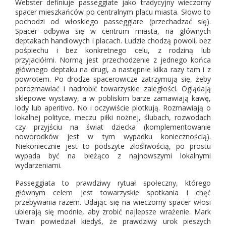
Webster definiuje passeggiate jako tradycyjny wieczorny
spacer mieszkańców po centralnym placu miasta. Słowo to
pochodzi od włoskiego passeggiare (przechadzać się).
Spacer odbywa się w centrum miasta, na głównych
deptakach handlowych i placach. Ludzie chodzą powoli, bez
pośpiechu i bez konkretnego celu, z rodziną lub
przyjaciółmi. Normą jest przechodzenie z jednego końca
głównego deptaku na drugi, a następnie kilka razy tam i z
powrotem. Po drodze spacerowicze zatrzymują się, żeby
porozmawiać i nadrobić towarzyskie zaległości. Oglądają
sklepowe wystawy, a w pobliskim barze zamawiają kawę,
lody lub aperitivo. No i oczywiście plotkują. Rozmawiają o
lokalnej polityce, meczu piłki nożnej, ślubach, rozwodach
czy przyjściu na świat dziecka (komplementowanie
noworodków jest w tym wypadku koniecznością).
Niekoniecznie jest to podszyte złośliwością, po prostu
wypada być na bieżąco z najnowszymi lokalnymi
wydarzeniami.
Passeggiata to prawdziwy rytuał społeczny, którego
głównym celem jest towarzyskie spotkania i chęć
przebywania razem. Udając się na wieczorny spacer włosi
ubierają się modnie, aby zrobić najlepsze wrażenie. Mark
Twain powiedział kiedyś, że prawdziwy urok pieszych