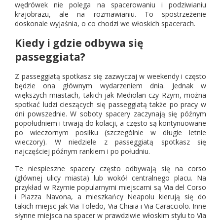
wędrówek nie polega na spacerowaniu i podziwianiu
krajobrazu, ale na rozmawianiu. To spostrzeżenie
doskonale wyjaśnia, o co chodzi we włoskich spacerach.
Kiedy i gdzie odbywa się
passeggiata?
Z passeggiatą spotkasz się zazwyczaj w weekendy i często
będzie ona głównym wydarzeniem dnia. Jednak w
większych miastach, takich jak Mediolan czy Rzym, można
spotkać ludzi cieszących się passeggiatą także po pracy w
dni powszednie. W soboty spacery zaczynają się późnym
popołudniem i trwają do kolacji, a często są kontynuowane
po wieczornym posiłku (szczególnie w długie letnie
wieczory). W niedziele z passeggiatą spotkasz się
najczęściej późnym rankiem i po południu.
Te niespieszne spacery często odbywają się na corso
(głównej ulicy miasta) lub wokół centralnego placu. Na
przykład w Rzymie popularnymi miejscami są Via del Corso
i Piazza Navona, a mieszkańcy Neapolu kierują się do
takich miejsc jak Via Toledo, Via Chiaia i Via Caracciolo. Inne
słynne miejsca na spacer w prawdziwie włoskim stylu to Via