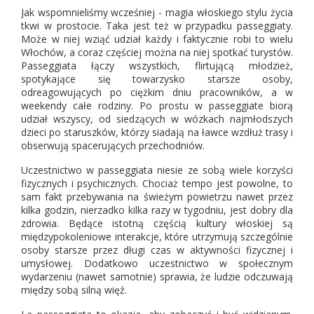
Jak wspomnieliśmy wcześniej - magia włoskiego stylu życia
tkwi w prostocie. Taka jest też w przypadku passeggiaty.
Może w niej wziąć udział każdy i faktycznie robi to wielu
Włochów, a coraz częściej można na niej spotkać turystów.
Passeggiata łączy wszystkich, flirtującą młodzież,
spotykające się towarzysko starsze osoby,
odreagowujących po ciężkim dniu pracowników, a w
weekendy całe rodziny. Po prostu w passeggiate biorą
udział wszyscy, od siedzących w wózkach najmłodszych
dzieci po staruszków, którzy siadają na ławce wzdłuż trasy i
obserwują spacerujących przechodniów.
Uczestnictwo w passeggiata niesie ze sobą wiele korzyści
fizycznych i psychicznych. Chociaż tempo jest powolne, to
sam fakt przebywania na świeżym powietrzu nawet przez
kilka godzin, nierzadko kilka razy w tygodniu, jest dobry dla
zdrowia. Będące istotną częścią kultury włoskiej są
międzypokoleniowe interakcje, które utrzymują szczególnie
osoby starsze przez długi czas w aktywności fizycznej i
umysłowej. Dodatkowo uczestnictwo w społecznym
wydarzeniu (nawet samotnie) sprawia, że ​​ludzie odczuwają
między sobą silną więź.