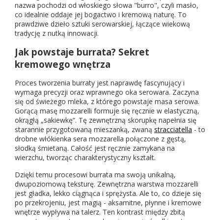
nazwa pochodzi od włoskiego słowa "burro", czyli masło,
smaków i składników
co idealnie oddaje jej bogactwo i kremową naturę. To
5.1
prawdziwe dzieło sztuki serowarskiej, łączące wiekową
Podstawowe i klasyczne połączenia
tradycję z nutką innowacji.
5.2
Najpopularniejsze dodatki i wariacje
Jak powstaje burrata? Sekret
5.3
Burrata w daniach
kremowego wnętrza
5.4
Nietypowe, ale wartościowe połączenia
Proces tworzenia burraty jest naprawdę fascynujący i
6
Wartość odżywcza i zdrowotna burraty
wymaga precyzji oraz wprawnego oka serowara. Zaczyna
7
Dlaczego warto sięgnąć po burratę?
się od świeżego mleka, z którego powstaje masa serowa.
Gorącą masę mozzarelli formuje się ręcznie w elastyczną,
8
FAQ - najczęściej zadawane pytania o burratę
okrągłą „sakiewkę”. Tę zewnętrzną skorupkę napełnia się
starannie przygotowaną mieszanką, zwaną
stracciatella
- to
8.1
Jaka jest różnica między burratą a mozzarellą?
drobne włókienka sera mozzarella połączone z gęstą,
8.2
Czy burrata jest zdrowa?
słodką śmietaną. Całość jest ręcznie zamykana na
wierzchu, tworząc charakterystyczny kształt.
8.3
Gdzie kupić oryginalną burratę z Apulii?
Dzięki temu procesowi burrata ma swoją unikalną,
8.4
Jak przechowywać burratę?
dwupoziomową teksturę. Zewnętrzna warstwa mozzarelli
8.5
Czy burratę można podgrzewać?
jest gładka, lekko ciągnąca i sprężysta. Ale to, co dzieje się
po przekrojeniu, jest magią - aksamitne, płynne i kremowe
wnętrze wypływa na talerz. Ten kontrast między zbitą