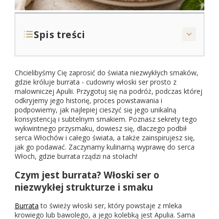
Spis treści
Chcielibyśmy Cię zaprosić do świata niezwykłych smaków,
1
Czym jest burrata? Włoski ser o niezwykłej
gdzie króluje burrata - cudowny włoski ser prosto z
strukturze i smaku
malowniczej Apulii. Przygotuj się na podróż, podczas której
2
Jak powstaje burrata? Sekret kremowego
odkryjemy jego historię, proces powstawania i
wnętrza
podpowiemy, jak najlepiej cieszyć się jego unikalną
konsystencją i subtelnym smakiem. Poznasz sekrety tego
3
Historia i pochodzenie burraty: od Apulii do
wykwintnego przysmaku, dowiesz się, dlaczego podbił
świata
serca Włochów i całego świata, a także zainspirujesz się,
jak go podawać. Zaczynamy kulinarną wyprawę do serca
4
Jak jeść burratę? Sztuka podawania i
Włoch, gdzie burrata rządzi na stołach!
konsumpcji
4.1
Sztućce i sposób podania
Czym jest burrata? Włoski ser o
niezwykłej strukturze i smaku
4.2
Temperatura serwowania burraty
4.3
Proste kroki do degustacji
Burrata
to świeży włoski ser, który powstaje z mleka
krowiego lub bawolego, a jego kolebką jest Apulia. Sama
5
Z czym łączyć burratę? Idealne połączenia