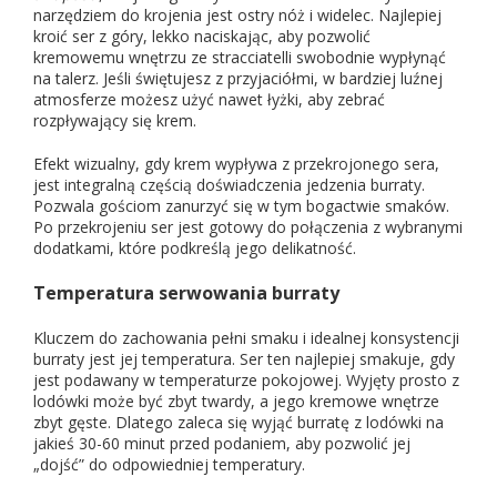
narzędziem do krojenia jest ostry nóż i widelec. Najlepiej
kroić ser z góry, lekko naciskając, aby pozwolić
kremowemu wnętrzu ze stracciatelli swobodnie wypłynąć
na talerz. Jeśli świętujesz z przyjaciółmi, w bardziej luźnej
atmosferze możesz użyć nawet łyżki, aby zebrać
rozpływający się krem.
Efekt wizualny, gdy krem wypływa z przekrojonego sera,
jest integralną częścią doświadczenia jedzenia burraty.
Pozwala gościom zanurzyć się w tym bogactwie smaków.
Po przekrojeniu ser jest gotowy do połączenia z wybranymi
dodatkami, które podkreślą jego delikatność.
Temperatura serwowania burraty
Kluczem do zachowania pełni smaku i idealnej konsystencji
burraty jest jej temperatura. Ser ten najlepiej smakuje, gdy
jest podawany w temperaturze pokojowej. Wyjęty prosto z
lodówki może być zbyt twardy, a jego kremowe wnętrze
zbyt gęste. Dlatego zaleca się wyjąć burratę z lodówki na
jakieś 30-60 minut przed podaniem, aby pozwolić jej
„dojść” do odpowiedniej temperatury.