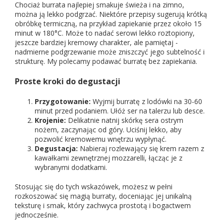
Chociaż burrata najlepiej smakuje świeża i na zimno,
można ją lekko podgrzać. Niektóre przepisy sugerują krótką
obróbkę termiczną, na przykład zapiekanie przez około 15
minut w 180°C. Może to nadać serowi lekko roztopiony,
jeszcze bardziej kremowy charakter, ale pamiętaj -
nadmierne podgrzewanie może zniszczyć jego subtelność i
strukturę. My polecamy podawać burratę bez zapiekania.
Proste kroki do degustacji
Przygotowanie:
Wyjmij burratę z lodówki na 30-60
minut przed podaniem. Ułóż ser na talerzu lub desce.
Krojenie:
Delikatnie natnij skórkę sera ostrym
nożem, zaczynając od góry. Uciśnij lekko, aby
pozwolić kremowemu wnętrzu wypłynąć.
Degustacja:
Nabieraj rozlewający się krem razem z
kawałkami zewnętrznej mozzarelli, łącząc je z
wybranymi dodatkami.
Stosując się do tych wskazówek, możesz w pełni
rozkoszować się magią burraty, doceniając jej unikalną
teksturę i smak, który zachwyca prostotą i bogactwem
jednocześnie.