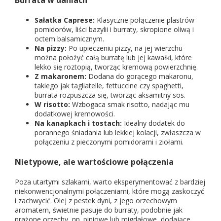
Burrata w daniach
Sałatka Caprese:
Klasyczne połączenie plastrów
pomidorów, liści bazylii i burraty, skropione oliwą i
octem balsamicznym.
Na pizzy:
Po upieczeniu pizzy, na jej wierzchu
można położyć całą burratę lub jej kawałki, które
lekko się roztopią, tworząc kremową powierzchnię.
Z makaronem:
Dodana do gorącego makaronu,
takiego jak tagliatelle, fettuccine czy spaghetti,
burrata rozpuszcza się, tworząc aksamitny sos.
W risotto:
Wzbogaca smak risotto, nadając mu
dodatkowej kremowości.
Na kanapkach i tostach:
Idealny dodatek do
porannego śniadania lub lekkiej kolacji, zwłaszcza w
połączeniu z pieczonymi pomidorami i ziołami.
Nietypowe, ale wartościowe połączenia
Poza utartymi szlakami, warto eksperymentować z bardziej
niekonwencjonalnymi połączeniami, które mogą zaskoczyć
i zachwycić. Olej z pestek dyni, z jego orzechowym
aromatem, świetnie pasuje do burraty, podobnie jak
prażone orzechy, np. piniowe lub migdałowe, dodające