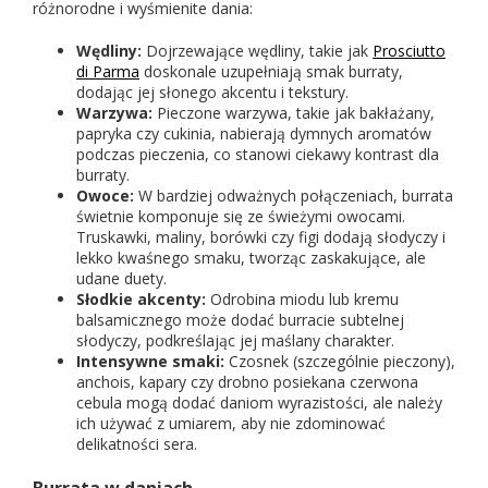
różnorodne i wyśmienite dania:
Wędliny:
Dojrzewające wędliny, takie jak
Prosciutto
di Parma
doskonale uzupełniają smak burraty,
dodając jej słonego akcentu i tekstury.
Warzywa:
Pieczone warzywa, takie jak bakłażany,
papryka czy cukinia, nabierają dymnych aromatów
podczas pieczenia, co stanowi ciekawy kontrast dla
burraty.
Owoce:
W bardziej odważnych połączeniach, burrata
świetnie komponuje się ze świeżymi owocami.
Truskawki, maliny, borówki czy figi dodają słodyczy i
lekko kwaśnego smaku, tworząc zaskakujące, ale
udane duety.
Słodkie akcenty:
Odrobina miodu lub kremu
balsamicznego może dodać burracie subtelnej
słodyczy, podkreślając jej maślany charakter.
Intensywne smaki:
Czosnek (szczególnie pieczony),
anchois, kapary czy drobno posiekana czerwona
cebula mogą dodać daniom wyrazistości, ale należy
ich używać z umiarem, aby nie zdominować
delikatności sera.