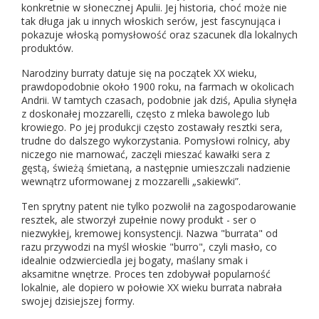
konkretnie w słonecznej Apulii. Jej historia, choć może nie
tak długa jak u innych włoskich serów, jest fascynująca i
pokazuje włoską pomysłowość oraz szacunek dla lokalnych
produktów.
Narodziny burraty datuje się na początek XX wieku,
prawdopodobnie około 1900 roku, na farmach w okolicach
Andrii. W tamtych czasach, podobnie jak dziś, Apulia słynęła
z doskonałej mozzarelli, często z mleka bawolego lub
krowiego. Po jej produkcji często zostawały resztki sera,
trudne do dalszego wykorzystania. Pomysłowi rolnicy, aby
niczego nie marnować, zaczęli mieszać kawałki sera z
gęstą, świeżą śmietaną, a następnie umieszczali nadzienie
wewnątrz uformowanej z mozzarelli „sakiewki”.
Ten sprytny patent nie tylko pozwolił na zagospodarowanie
resztek, ale stworzył zupełnie nowy produkt - ser o
niezwykłej, kremowej konsystencji. Nazwa "burrata" od
razu przywodzi na myśl włoskie "burro", czyli masło, co
idealnie odzwierciedla jej bogaty, maślany smak i
aksamitne wnętrze. Proces ten zdobywał popularność
lokalnie, ale dopiero w połowie XX wieku burrata nabrała
swojej dzisiejszej formy.