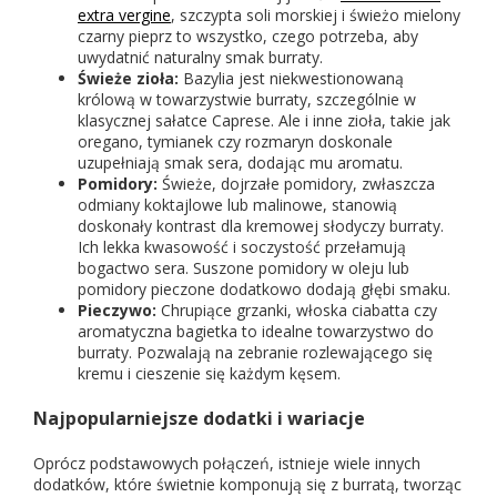
extra vergine
, szczypta soli morskiej i świeżo mielony
czarny pieprz to wszystko, czego potrzeba, aby
uwydatnić naturalny smak burraty.
Świeże zioła:
Bazylia jest niekwestionowaną
królową w towarzystwie burraty, szczególnie w
klasycznej sałatce Caprese. Ale i inne zioła, takie jak
oregano, tymianek czy rozmaryn doskonale
uzupełniają smak sera, dodając mu aromatu.
Pomidory:
Świeże, dojrzałe pomidory, zwłaszcza
odmiany koktajlowe lub malinowe, stanowią
doskonały kontrast dla kremowej słodyczy burraty.
Ich lekka kwasowość i soczystość przełamują
bogactwo sera. Suszone pomidory w oleju lub
pomidory pieczone dodatkowo dodają głębi smaku.
Pieczywo:
Chrupiące grzanki, włoska ciabatta czy
aromatyczna bagietka to idealne towarzystwo do
burraty. Pozwalają na zebranie rozlewającego się
kremu i cieszenie się każdym kęsem.
Najpopularniejsze dodatki i wariacje
Oprócz podstawowych połączeń, istnieje wiele innych
dodatków, które świetnie komponują się z burratą, tworząc