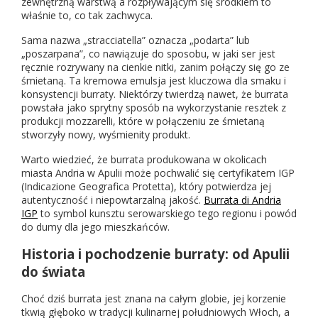
zewnętrzną warstwą a rozpływającym się środkiem to
właśnie to, co tak zachwyca.
Sama nazwa „stracciatella” oznacza „podarta” lub
„poszarpana”, co nawiązuje do sposobu, w jaki ser jest
ręcznie rozrywany na cienkie nitki, zanim połączy się go ze
śmietaną. Ta kremowa emulsja jest kluczowa dla smaku i
konsystencji burraty. Niektórzy twierdzą nawet, że burrata
powstała jako sprytny sposób na wykorzystanie resztek z
produkcji mozzarelli, które w połączeniu ze śmietaną
stworzyły nowy, wyśmienity produkt.
Warto wiedzieć, że burrata produkowana w okolicach
miasta Andria w Apulii może pochwalić się certyfikatem IGP
(Indicazione Geografica Protetta), który potwierdza jej
autentyczność i niepowtarzalną jakość.
Burrata di Andria
IGP
to symbol kunsztu serowarskiego tego regionu i powód
do dumy dla jego mieszkańców.
Historia i pochodzenie burraty: od Apulii
do świata
Choć dziś burrata jest znana na całym globie, jej korzenie
tkwią głęboko w tradycji kulinarnej południowych Włoch, a