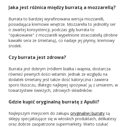
Jaka jest różnica między burratą a mozzarellą?
Burrata to bardziej wyrafinowana wersja mozzarelli,
posiadająca kremowe wnętrze. Mozzarella to jednolity ser
o zwartej konsystencji, podczas gdy burrata to
"opakowanie" z mozzarelli wypełnione stracciatellą (drobne
kawałki sera ze śmietaną), co nadaje jej płynny, kremowy
środek.
Czy burrata jest zdrowa?
Burrata jest dobrym źródłem białka i wapnia, dostarcza
również pewnych ilości witamin. Jednak ze względu na
dodatek śmietany jest także dość kaloryczna i zawiera
sporo tłuszczu, dlatego najlepiej spożywać ją z umiarem, w
towarzystwie świeżych, zdrowych składników.
Gdzie kupić oryginalną burratę z Apulii?
Najlepszym miejscem do zakupu
oryginalnej burraty
są
sklepy specjalizujące się w włoskich produktach, delikatesy
oraz dobrze zaopatrzone supermarkety. Warto szukać