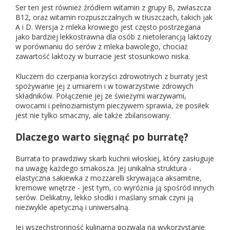
Ser ten jest również źródłem witamin z grupy B, zwłaszcza
B12, oraz witamin rozpuszczalnych w tłuszczach, takich jak
A i D. Wersja z mleka krowiego jest często postrzegana
jako bardziej lekkostrawna dla osób z nietolerancją laktozy
w porównaniu do serów z mleka bawolego, chociaż
zawartość laktozy w burracie jest stosunkowo niska.
Kluczem do czerpania korzyści zdrowotnych z burraty jest
spożywanie jej z umiarem i w towarzystwie zdrowych
składników. Połączenie jej ze świeżymi warzywami,
owocami i pełnoziarnistym pieczywem sprawia, że posiłek
jest nie tylko smaczny, ale także zbilansowany.
Dlaczego warto sięgnąć po burratę?
Burrata to prawdziwy skarb kuchni włoskiej, który zasługuje
na uwagę każdego smakosza. Jej unikalna struktura -
elastyczna sakiewka z mozzarelli skrywająca aksamitne,
kremowe wnętrze - jest tym, co wyróżnia ją spośród innych
serów. Delikatny, lekko słodki i maślany smak czyni ją
niezwykle apetyczną i uniwersalną.
Jej wszechstronność kulinarna pozwala na wykorzystanie