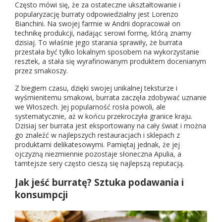
Często mówi się, że za ostateczne ukształtowanie i
popularyzację burraty odpowiedzialny jest Lorenzo
Bianchini. Na swojej farmie w Andrii dopracował on
technikę produkcji, nadając serowi formę, którą znamy
dzisiaj. To właśnie jego starania sprawiły, że burrata
przestała być tylko lokalnym sposobem na wykorzystanie
resztek, a stała się wyrafinowanym produktem docenianym
przez smakoszy.
Z biegiem czasu, dzięki swojej unikalnej teksturze i
wyśmienitemu smakowi, burrata zaczęła zdobywać uznanie
we Włoszech. Jej popularność rosła powoli, ale
systematycznie, aż w końcu przekroczyła granice kraju.
Dzisiaj ser burrata jest eksportowany na cały świat i można
go znaleźć w najlepszych restauracjach i sklepach z
produktami delikatesowymi. Pamiętaj jednak, że jej
ojczyzną niezmiennie pozostaje słoneczna Apulia, a
tamtejsze sery często cieszą się najlepszą reputacją.
Jak jeść burratę? Sztuka podawania i
konsumpcji