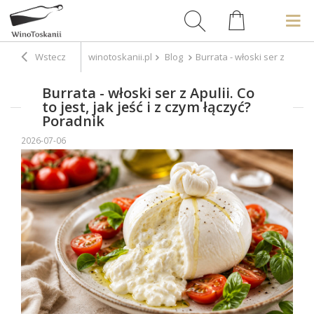
Wstecz
winotoskanii.pl
Blog
Burrata - włoski ser z Apulii.
Burrata - włoski ser z Apulii. Co
to jest, jak jeść i z czym łączyć?
Poradnik
2026-07-06