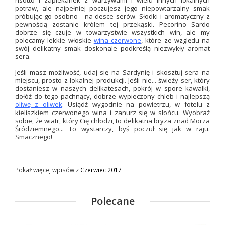
risotto i zapiekanek z warzywami i wielu innych lokalnych
potraw, ale najpełniej poczujesz jego niepowtarzalny smak
próbując go osobno - na desce serów. Słodki i aromatyczny z
pewnością zostanie królem tej przekąski. Pecorino Sardo
dobrze się czuje w towarzystwie wszystkich win, ale my
polecamy lekkie włoskie
wina czerwone
, które ze względu na
swój delikatny smak doskonale podkreślą niezwykły aromat
sera.
Jeśli masz możliwość, udaj się na Sardynię i skosztuj sera na
miejscu, prosto z lokalnej produkcji. Jeśli nie... świeży ser, który
dostaniesz w naszych delikatesach, pokrój w spore kawałki,
dołóż do tego pachnący, dobrze wypieczony chleb i najlepszą
oliwę z oliwek
. Usiądź wygodnie na powietrzu, w fotelu z
kieliszkiem czerwonego wina i zanurz się w słońcu. Wyobraź
sobie, że wiatr, który Cię chłodzi, to delikatna bryza znad Morza
Śródziemnego... To wystarczy, byś poczuł się jak w raju.
Smacznego!
Pokaż więcej wpisów z
Czerwiec 2017
Polecane