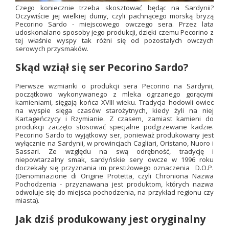
Czego koniecznie trzeba skosztować będąc na Sardynii?
Oczywiście jej wielkiej dumy, czyli pachnącego morską bryzą
Pecorino Sardo - miejscowego owczego sera. Przez lata
udoskonalano sposoby jego produkcji, dzięki czemu Pecorino z
tej właśnie wyspy tak różni się od pozostałych owczych
serowych przysmaków.
Skąd wziął się ser Pecorino Sardo?
Pierwsze wzmianki o produkcji sera Pecorino na Sardynii,
początkowo wykonywanego z mleka ogrzanego gorącymi
kamieniami, sięgają końca XVIII wieku. Tradycja hodowli owiec
na wyspie sięga czasów starożytnych, kiedy żyli na niej
Kartageńczycy i Rzymianie. Z czasem, zamiast kamieni do
produkcji zaczęto stosować specjalne podgrzewane kadzie.
Pecorino Sardo to wyjątkowy ser, ponieważ produkowany jest
wyłącznie na Sardynii, w prowincjach Cagliari, Oristano, Nuoro i
Sassari. Ze względu na swą odrębność, tradycję i
niepowtarzalny smak, sardyńskie sery owcze w 1996 roku
doczekały się przyznania im prestiżowego oznaczenia D.O.P.
(Denominazione di Origine Protetta, czyli Chroniona Nazwa
Pochodzenia - przyznawana jest produktom, których nazwa
odwołuje się do miejsca pochodzenia, na przykład regionu czy
miasta).
Jak dziś produkowany jest oryginalny