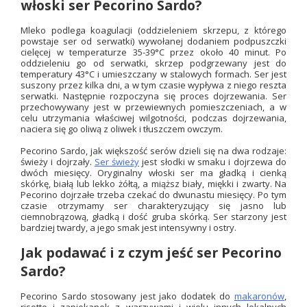
włoski ser Pecorino Sardo?
Mleko podlega koagulacji (oddzieleniem skrzepu, z którego
powstaje ser od serwatki) wywołanej dodaniem podpuszczki
cielęcej w temperaturze 35-39°C przez około 40 minut. Po
oddzieleniu go od serwatki, skrzep podgrzewany jest do
temperatury 43°C i umieszczany w stalowych formach. Ser jest
suszony przez kilka dni, a w tym czasie wypływa z niego reszta
serwatki. Następnie rozpoczyna się proces dojrzewania. Ser
przechowywany jest w przewiewnych pomieszczeniach, a w
celu utrzymania właściwej wilgotności, podczas dojrzewania,
naciera się go oliwą z oliwek i tłuszczem owczym.
Pecorino Sardo, jak większość serów dzieli się na dwa rodzaje:
świeży i dojrzały.
Ser świeży
jest słodki w smaku i dojrzewa do
dwóch miesięcy. Oryginalny włoski ser ma gładką i cienką
skórkę, białą lub lekko żółtą, a miąższ biały, miękki i zwarty. Na
Pecorino dojrzałe trzeba czekać do dwunastu miesięcy. Po tym
czasie otrzymamy ser charakteryzujący się jasno lub
ciemnobrązową, gładką i dość gruba skórką. Ser starzony jest
bardziej twardy, a jego smak jest intensywny i ostry.
Jak podawać i z czym jeść ser Pecorino
Sardo?
Pecorino Sardo stosowany jest jako dodatek do
makaronów
,