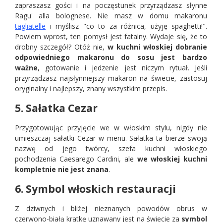
zapraszasz gości i na poczęstunek przyrządzasz słynne
Ragu' alla bolognese. Nie masz w domu makaronu
tagliatelle
i myślisz "co to za różnica, użyję spaghetti!".
Powiem wprost, ten pomysł jest fatalny. Wydaje się, że to
drobny szczegół? Otóż nie,
w kuchni włoskiej dobranie
odpowiedniego makaronu do sosu jest bardzo
ważne
, gotowanie i jedzenie jest niczym rytuał. Jeśli
przyrządzasz najsłynniejszy makaron na świecie, zastosuj
oryginalny i najlepszy, znany wszystkim przepis.
5. Sałatka Cezar
Przygotowując przyjęcie we w włoskim stylu, nigdy nie
umieszczaj sałatki Cezar w menu. Sałatka ta bierze swoją
nazwę od jego twórcy, szefa kuchni włoskiego
pochodzenia Caesarego Cardini, ale
we włoskiej kuchni
kompletnie nie jest znana
.
6. Symbol włoskich restauracji
Z dziwnych i bliżej nieznanych powodów obrus w
czerwono-białą kratkę uznawany jest na świecie za
symbol