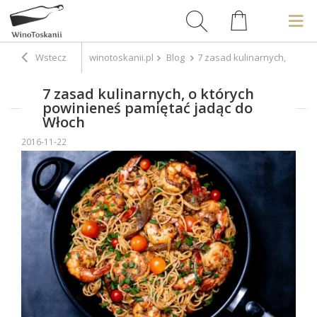
Wstecz
winotoskanii.pl
Blog
7 zasad kulinarnych, o któ
7 zasad kulinarnych, o których
powinieneś pamiętać jadąc do
Włoch
2016-11-22