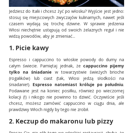
Jedziesz do Italii i chcesz żyć po włosku? Wyjście jest jedno:
stosuj się miejscowych zwyczajów kulinarnych, nawet jeśli
czasem wydają się trochę dziwne. W sprawie jedzenia
Włosi niechętnie ustępują od swoich żelaznych reguł i nie
widzą powodów, aby je zmieniać...
1. Picie kawy
Espresso i cappuccino to włoskie powody do dumy na
całym świecie. Pamiętaj jednak, że
cappuccino pijemy
tylko na śniadanie
w towarzystwie świeżych brioche
(rogalików) lub ciast (tak, Włosi jedzą słodkości na
śniadanie!).
Espresso natomiast króluje po południu
.
Podawane jest na koniec posiłku, również po wieczornej
kolacji (!) i nikogo nie powinno to dziwić. Oczywiście jeśli
chcesz, możesz zamówić cappuccino w ciągu dnia, ale
prawdziwy Włoch nigdy by tego nie zrobił.
2. Keczup do makaronu lub pizzy
Proszę Cię, nie rób tego we włoskiej restauracji, chyba, że