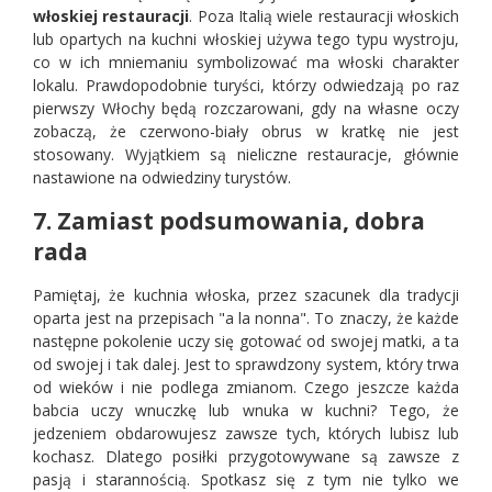
włoskiej restauracji
. Poza Italią wiele restauracji włoskich
lub opartych na kuchni włoskiej używa tego typu wystroju,
co w ich mniemaniu symbolizować ma włoski charakter
lokalu. Prawdopodobnie turyści, którzy odwiedzają po raz
pierwszy Włochy będą rozczarowani, gdy na własne oczy
zobaczą, że czerwono-biały obrus w kratkę nie jest
stosowany. Wyjątkiem są nieliczne restauracje, głównie
nastawione na odwiedziny turystów.
7. Zamiast podsumowania, dobra
rada
Pamiętaj, że kuchnia włoska, przez szacunek dla tradycji
oparta jest na przepisach "a la nonna". To znaczy, że każde
następne pokolenie uczy się gotować od swojej matki, a ta
od swojej i tak dalej. Jest to sprawdzony system, który trwa
od wieków i nie podlega zmianom. Czego jeszcze każda
babcia uczy wnuczkę lub wnuka w kuchni? Tego, że
jedzeniem obdarowujesz zawsze tych, których lubisz lub
kochasz. Dlatego posiłki przygotowywane są zawsze z
pasją i starannością. Spotkasz się z tym nie tylko we