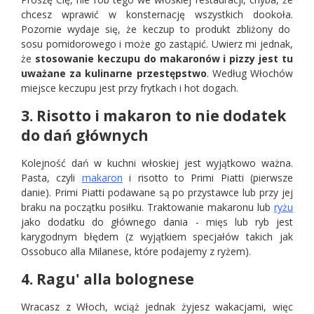
chcesz wprawić w konsternację wszystkich dookoła.
Pozornie wydaje się, że keczup to produkt zbliżony do
sosu pomidorowego i może go zastąpić. Uwierz mi jednak,
że
stosowanie keczupu do makaronów i pizzy jest tu
uważane za kulinarne przestępstwo
. Według Włochów
miejsce keczupu jest przy frytkach i hot dogach.
3. Risotto i makaron to nie dodatek
do dań głównych
Kolejność dań w kuchni włoskiej jest wyjątkowo ważna.
Pasta, czyli
makaron
i risotto to Primi Piatti (pierwsze
danie). Primi Piatti podawane są po przystawce lub przy jej
braku na początku posiłku. Traktowanie makaronu lub
ryżu
jako dodatku do głównego dania - mięs lub ryb jest
karygodnym błędem (z wyjątkiem specjałów takich jak
Ossobuco alla Milanese, które podajemy z ryżem).
4. Ragu' alla bolognese
Wracasz z Włoch, wciąż jednak żyjesz wakacjami, więc