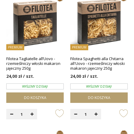
PREMIUM
PREMIUM
Filotea Tagliatelle all’Uovo -
Filotea Spaghetti alla Chitarra
rzemieślniczy włoski makaron
all'Uovo - rzemieślniczy włoski
jajeczny 250g
makaron jajeczny 250g
24,00 zł / szt.
24,00 zł / szt.
WYŚLEMY DZISIAJ!
WYŚLEMY DZISIAJ!
DO KOSZYKA
DO KOSZYKA