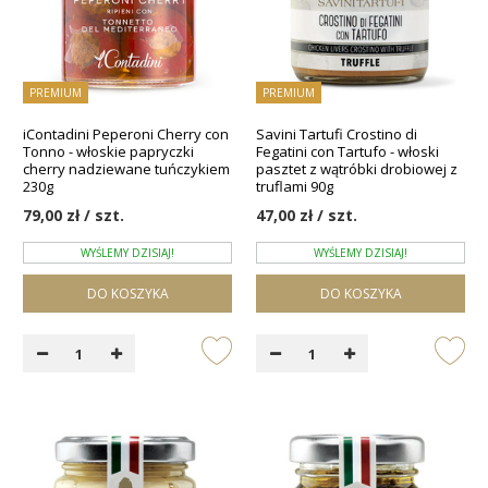
PREMIUM
PREMIUM
iContadini Peperoni Cherry con
Savini Tartufi Crostino di
Tonno - włoskie papryczki
Fegatini con Tartufo - włoski
cherry nadziewane tuńczykiem
pasztet z wątróbki drobiowej z
230g
truflami 90g
79,00 zł / szt.
47,00 zł / szt.
WYŚLEMY DZISIAJ!
WYŚLEMY DZISIAJ!
DO KOSZYKA
DO KOSZYKA