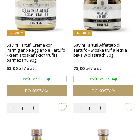
PREMIUM
PREMIUM
Savini Tartufi Crema con
Savini Tartufi Affettato di
Parmigiano Reggiano e Tartufo
Tartufo - włoska trufla letnia i
- krem z toskańskich trufli i
biała w plastrach 30g
parmezanu 90g
63,00 zł / szt.
75,00 zł / szt.
WYŚLEMY DZISIAJ!
WYŚLEMY DZISIAJ!
DO KOSZYKA
DO KOSZYKA