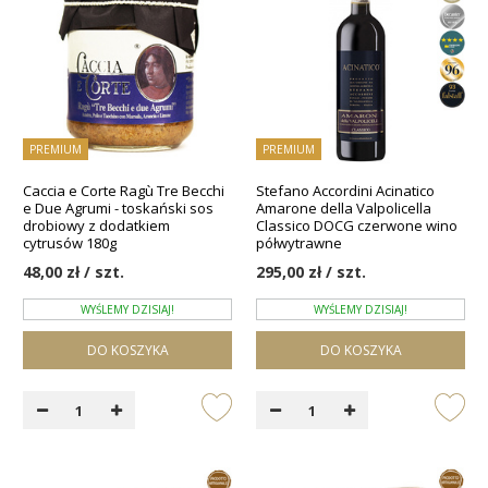
PREMIUM
PREMIUM
Caccia e Corte Ragù Tre Becchi
Stefano Accordini Acinatico
e Due Agrumi - toskański sos
Amarone della Valpolicella
drobiowy z dodatkiem
Classico DOCG czerwone wino
cytrusów 180g
półwytrawne
48,00 zł / szt.
295,00 zł / szt.
WYŚLEMY DZISIAJ!
WYŚLEMY DZISIAJ!
DO KOSZYKA
DO KOSZYKA