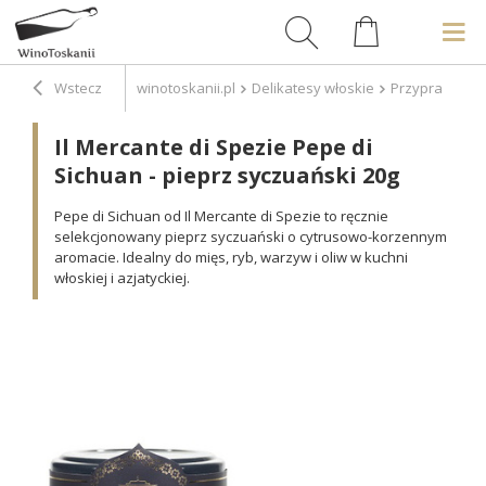
Wstecz
winotoskanii.pl
Delikatesy włoskie
Przyprawy
I
Il Mercante di Spezie Pepe di
Sichuan - pieprz syczuański 20g
Pepe di Sichuan od Il Mercante di Spezie to ręcznie
selekcjonowany pieprz syczuański o cytrusowo-korzennym
aromacie. Idealny do mięs, ryb, warzyw i oliw w kuchni
włoskiej i azjatyckiej.