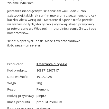
ziołami i cytrusami.
Jest także nieodłącznym składnikiem wielu dań kuchni
azjatyckiej, takich jak stir-fry, makarony z sezamem, tofu czy
kaczka, ale w wersji od Il Mercante di Spezie trafia przede
wszystkim do tych, którzy cenią wysokiej jakości przyprawy
przetwarzane we Włoszech – naturalnie, rzemieślniczo i bez
kompromisów.
skład: pieprz syczuański.
Może zawierać śladowe
ilości
sezamu
i
selera
.
Producent
Il Mercante di Spezie
Kod produktu
8033712207117
Data ważności
19.02.2028
Waga
20g
Region
Piemont
Rodzaj przyprawy
pieprz
Klasa produktu
produkt Premium
Forma przyprawy
w ziarnach