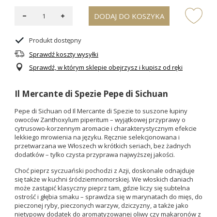
DODAJ DO KOSZYKA
Produkt dostępny
Sprawdź koszty wysyłki
Sprawdź, w którym sklepie obejrzysz i kupisz od ręki
Il Mercante di Spezie Pepe di Sichuan
Pepe di Sichuan od Il Mercante di Spezie to suszone łupiny
owoców Zanthoxylum piperitum – wyjątkowej przyprawy o
cytrusowo-korzennym aromacie i charakterystycznym efekcie
lekkiego mrowienia na języku. Ręcznie selekcjonowana i
przetwarzana we Włoszech w krótkich seriach, bez żadnych
dodatków – tylko czysta przyprawa najwyższej jakości.
Choć pieprz syczuański pochodzi z Azji, doskonale odnajduje
się także w kuchni śródziemnomorskiej. We włoskich daniach
może zastąpić klasyczny pieprz tam, gdzie liczy się subtelna
ostrość i głębia smaku – sprawdza się w marynatach do mięs, do
pieczonej ryby, pieczonych warzyw, dziczyzny, a także jako
nietypowy dodatek do aromatyzowanej oliwy czy makaronów z