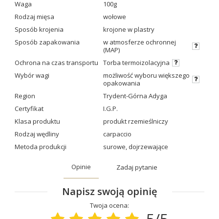
Waga
100g
Rodzaj mięsa
wołowe
Sposób krojenia
krojone w plastry
Sposób zapakowania
w atmosferze ochronnej
(MAP)
Ochrona na czas transportu
Torba termoizolacyjna
Wybór wagi
możliwość wyboru większego
opakowania
Region
Trydent-Górna Adyga
Certyfikat
I.G.P.
Klasa produktu
produkt rzemieślniczy
Rodzaj wędliny
carpaccio
Metoda produkcji
surowe
,
dojrzewające
Opinie
Zadaj pytanie
Napisz swoją opinię
Twoja ocena:
5/5