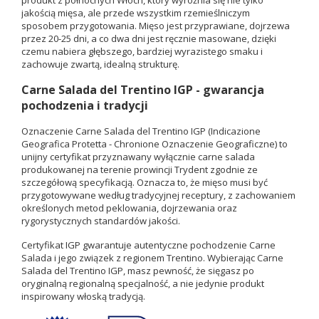
produkt z północnych Włoch, który wyróżnia się nie tylko
jakością mięsa, ale przede wszystkim rzemieślniczym
sposobem przygotowania. Mięso jest przyprawiane, dojrzewa
przez 20-25 dni, a co dwa dni jest ręcznie masowane, dzięki
czemu nabiera głębszego, bardziej wyrazistego smaku i
zachowuje zwartą, idealną strukturę.
Carne Salada del Trentino IGP - gwarancja
pochodzenia i tradycji
Oznaczenie Carne Salada del Trentino IGP (Indicazione
Geografica Protetta - Chronione Oznaczenie Geograficzne) to
unijny certyfikat przyznawany wyłącznie carne salada
produkowanej na terenie prowincji Trydent zgodnie ze
szczegółową specyfikacją. Oznacza to, że mięso musi być
przygotowywane według tradycyjnej receptury, z zachowaniem
określonych metod peklowania, dojrzewania oraz
rygorystycznych standardów jakości.
Certyfikat IGP gwarantuje autentyczne pochodzenie Carne
Salada i jego związek z regionem Trentino. Wybierając Carne
Salada del Trentino IGP, masz pewność, że sięgasz po
oryginalną regionalną specjalność, a nie jedynie produkt
inspirowany włoską tradycją.