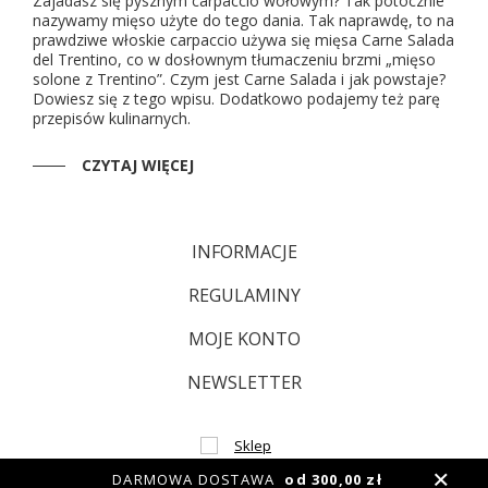
Zajadasz się pysznym carpaccio wołowym? Tak potocznie
nazywamy mięso użyte do tego dania. Tak naprawdę, to na
prawdziwe włoskie carpaccio używa się mięsa Carne Salada
del Trentino, co w dosłownym tłumaczeniu brzmi „mięso
solone z Trentino”. Czym jest Carne Salada i jak powstaje?
Dowiesz się z tego wpisu. Dodatkowo podajemy też parę
przepisów kulinarnych.
CZYTAJ WIĘCEJ
INFORMACJE
REGULAMINY
MOJE KONTO
NEWSLETTER
DARMOWA DOSTAWA
od 300,00 zł