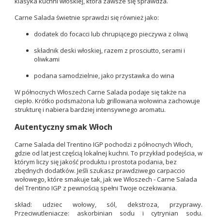
klasyka kuchni włoskiej, która zawsze się sprawdza.
Carne Salada świetnie sprawdzi się również jako:
dodatek do focacci lub chrupiącego pieczywa z oliwą
składnik deski włoskiej, razem z prosciutto, serami i
oliwkami
podana samodzielnie, jako przystawka do wina
W północnych Włoszech Carne Salada podaje się także na
ciepło. Krótko podsmażona lub grillowana wołowina zachowuje
strukturę i nabiera bardziej intensywnego aromatu.
Autentyczny smak Włoch
Carne Salada del Trentino IGP pochodzi z północnych Włoch,
gdzie od lat jest częścią lokalnej kuchni. To przykład podejścia, w
którym liczy się jakość produktu i prostota podania, bez
zbędnych dodatków. Jeśli szukasz prawdziwego carpaccio
wołowego, które smakuje tak, jak we Włoszech - Carne Salada
del Trentino IGP z pewnością spełni Twoje oczekiwania.
skład: udziec wołowy, sól, dekstroza, przyprawy.
Przeciwutleniacze: askorbinian sodu i cytrynian sodu.