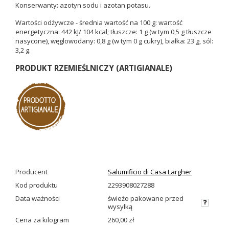
Konserwanty: azotyn sodu i azotan potasu.
Wartości odżywcze - średnia wartość na 100 g: wartość
energetyczna: 442 kJ/ 104 kcal; tłuszcze: 1 g (w tym 0,5 g tłuszcze
nasycone), węglowodany: 0,8 g (w tym 0 g cukry), białka: 23 g, sól:
3,2 g.
PRODUKT RZEMIEŚLNICZY (ARTIGIANALE)
Producent
Salumificio di Casa Largher
Kod produktu
2293908027288
Data ważności
świeżo pakowane przed
wysyłką
Cena za kilogram
260,00 zł