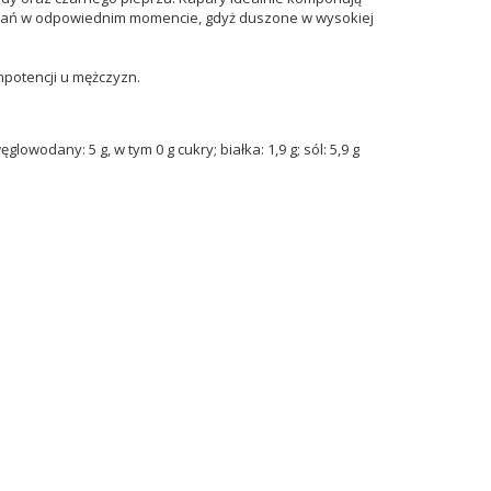
 do dań w odpowiednim momencie, gdyż duszone w wysokiej
mpotencji u mężczyzn.
lowodany: 5 g, w tym 0 g cukry; białka: 1,9 g; sól: 5,9 g