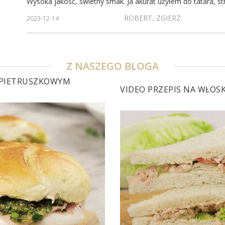
Wysoka jakość, świetny smak. Ja akurat użyłem do tatara, strz
ROBERT, ZGIERZ
2023-12-14
Z NASZEGO BLOGA
M PIETRUSZKOWYM
VIDEO PRZEPIS NA WŁOS