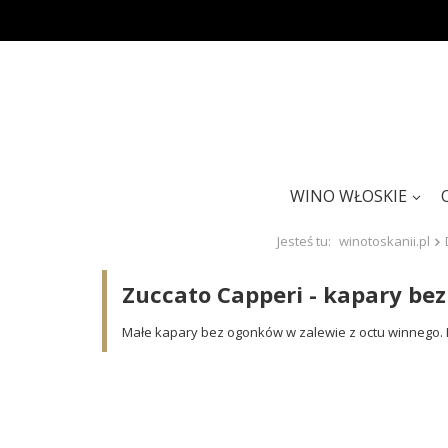
WINO WŁOSKIE
Jesteś tu:
winotoskanii.pl
Zuccato Capperi - kapary be
Małe kapary bez ogonków w zalewie z octu winnego. 