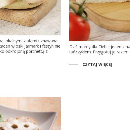
na lokalnymi ziołami uznawana
żaden włoski jarmark i festyn nie
Dziś mamy dla Ciebie jeden z na
nko pokrojoną porchettą z
tuńczykiem. Przygotuj je razem 
CZYTAJ WIĘCEJ