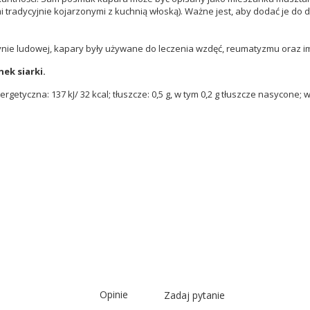
ami tradycyjnie kojarzonymi z kuchnią włoską). Ważne jest, aby dodać je
ynie ludowej, kapary były używane do leczenia wzdęć, reumatyzmu oraz i
ek siarki.
etyczna: 137 kJ/ 32 kcal; tłuszcze: 0,5 g, w tym 0,2 g tłuszcze nasycone; węg
Opinie
Zadaj pytanie