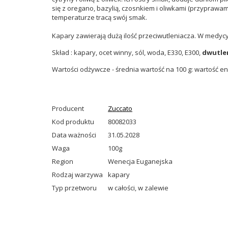
się z oregano, bazylią, czosnkiem i oliwkami (przypraw
temperaturze tracą swój smak.
Kapary zawierają dużą ilość przeciwutleniacza. W medyc
Skład : kapary, ocet winny, sól, woda, E330, E300,
dwutlen
Wartości odżywcze - średnia wartość na 100 g: wartość energ
Producent
Zuccato
Kod produktu
80082033
Data ważności
31.05.2028
Waga
100g
Region
Wenecja Euganejska
Rodzaj warzywa
kapary
Typ przetworu
w całości
,
w zalewie