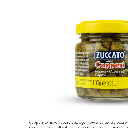
Capperi, to małe kapary bez ogonków w zalewie z octu w
cytryny i oliwą z oliwek. Ich ostry smak, dodaje danio