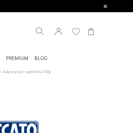
PREMIUM
BLOG
i - kapary bez ogonków 100g