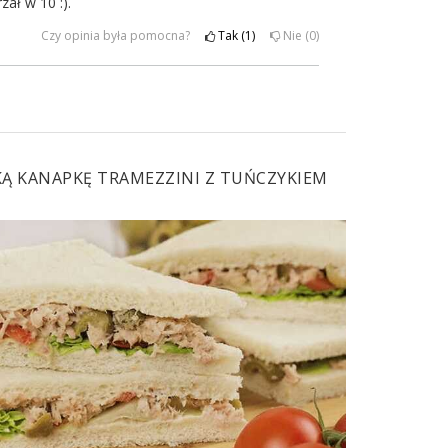
ał w 10 :).
Czy opinia była pomocna?
Tak
1
Nie
0
KĄ KANAPKĘ TRAMEZZINI Z TUŃCZYKIEM