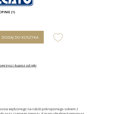
OPINIE (1)
DODAJ DO KOSZYKA
ejrzysz i kupisz od ręki
ososia wędzonego na rukoli pokropionego sokiem z
rdy oraz czarnego pieprzu. Kapary idealnie komponują