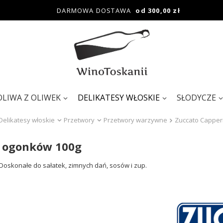
DARMOWA DOSTAWA
od 300,00 zł
OLIWA Z OLIWEK
DELIKATESY WŁOSKIE
SŁODYCZE
Delikatesy włoskie
Przetwory
Przetwory warzywne
Zuccato Capper
z ogonków 100g
Doskonałe do sałatek, zimnych dań, sosów i zup.