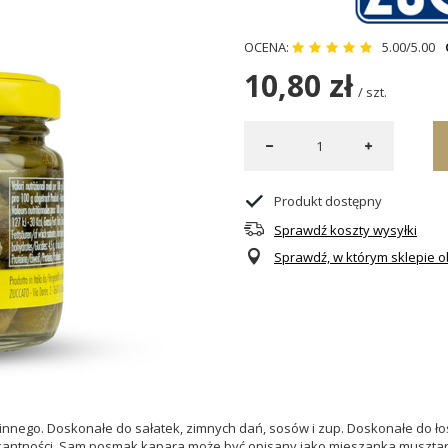
OCENA:
5.00/5.00
10,80 zł
/
szt.
Produkt dostępny
Sprawdź koszty wysyłki
Sprawdź, w którym sklepie ob
innego. Doskonałe do sałatek, zimnych dań, sosów i zup. Doskonałe do ł
m pikantności. Sam posmak kapara może być opisany jako mieszanka muszta