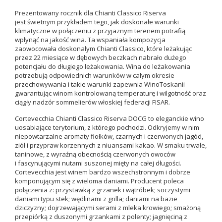
Prezentowany rocznik dla Chianti Classico Riserva
jest świetnym przykładem tego, jak doskonałe warunki
klimatyczne w połączeniu z przyjaznym terenem potrafią
wpłynąć na jakość wina. Ta wspaniała kompozycja
zaowocowała doskonałym Chianti Classico, które leżakując
przez 22 miesiące w dębowych beczkach nabrało dużego
potencjału do długiego leżakowania. Wina do leżakowania
potrzebują odpowiednich warunków w całym okresie
przechowywania i takie warunki zapewnia WinoToskanii
gwarantując winom kontrolowaną temperaturę i wilgotność oraz
ciągły nadzór sommelierów włoskiej federacji FISAR.
Cortevecchia Chianti Classico Riserva DOCG to eleganckie wino
uosabiające terytorium, z którego pochodzi. Odkryjemy w nim
niepowtarzalne aromaty fiołków, czarnych i czerwonych jagód,
ziół i przypraw korzennych z niuansami kakao. W smaku trwałe,
taninowe, z wyraźną obecnością czerwonych owoców
i
fascynującymi nutami suszonej mięty na całej długości.
Cortevecchia jest winem bardzo wszechstronnym i dobrze
komponującym się z wieloma daniami. Producent poleca
połączenia z: przystawką z grzanek i wątróbek; soczystymi
daniami typu stek; wędlinami z grilla; daniami na bazie
dziczyzny; dojrzewającymi serami z mleka krowiego; smażoną
przepiórką z duszonymi grzankami z polenty; jagnięciną z