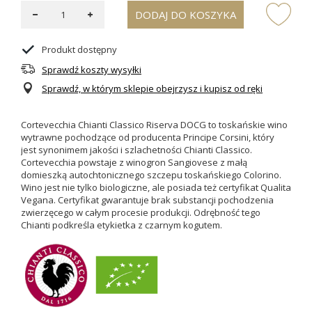
DODAJ DO KOSZYKA
Produkt dostępny
Sprawdź koszty wysyłki
Sprawdź, w którym sklepie obejrzysz i kupisz od ręki
Cortevecchia Chianti Classico Riserva DOCG to toskańskie wino
wytrawne pochodzące od producenta Principe Corsini, który
jest synonimem jakości i szlachetności Chianti Classico.
Cortevecchia
powstaje z winogron Sangiovese z małą
domieszką autochtonicznego szczepu toskańskiego Colorino.
Wino jest nie tylko biologiczne, ale posiada też certyfikat Qualita
Vegana. Certyfikat gwarantuje brak substancji pochodzenia
zwierzęcego w całym procesie produkcji. Odrębność tego
Chianti podkreśla etykietka z czarnym kogutem.