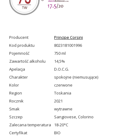
Producent
Principe Corsini
Kod produktu
8023181001996
Pojemność
750 ml
Zawartość alkoholu
14,5%
Apelacja
D.O.C.G.
Charakter
spokojne (niemusujące)
Kolor
czerwone
Region
Toskania
Rocznik
2021
Smak
wytrawne
Szczep
Sangiovese
,
Colorino
Zalecana temperatura
18-20°C
Certyfikat
BIO