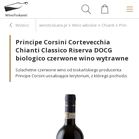
Wstecz
winotoskanii.pl
Wino włoskie
Chianti
Principe C
Principe Corsini Cortevecchia
Chianti Classico Riserva DOCG
biologico czerwone wino wytrawne
Szlachetne czerwone wino od toskańskiego producenta
Principe Corsini uosabiające terytorium, z którego pochodzi.