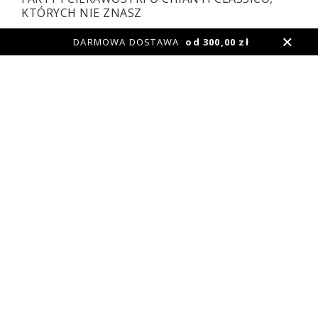
KTÓRYCH NIE ZNASZ
DARMOWA DOSTAWA
od 300,00 zł
Kiedy myślimy o Toskanii i pochodzących z niej winach,
pierwsze skojarzenie to wino Chianti. Nic dziwnego, bo
termin Chianti jest jednym z najbardziej znanych włoskich
słów na świecie. Jest jeszcze jedno, nawet ważniejsze
określenie, które nierozerwalnie związane jest z regionem -
Chianti Classico.