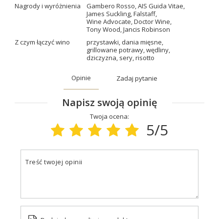
Nagrody i wyróżnienia
Gambero Rosso
,
AIS Guida Vitae
,
James Suckling
,
Falstaff
,
Wine Advocate
,
Doctor Wine
,
Tony Wood
,
Jancis Robinson
Z czym łączyć wino
przystawki
,
dania mięsne
,
grillowane potrawy
,
wędliny
,
dziczyzna
,
sery
,
risotto
Opinie
Zadaj pytanie
Napisz swoją opinię
Twoja ocena:
5/5
Treść twojej opinii