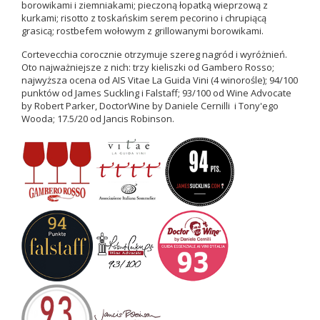
borowikami i ziemniakami; pieczoną łopatką wieprzową z
kurkami; risotto z toskańskim serem pecorino i chrupiącą
grasicą; rostbefem wołowym z grillowanymi borowikami.
Cortevecchia corocznie otrzymuje szereg nagród i wyróżnień.
Oto najważniejsze z nich: trzy kieliszki od Gambero Rosso;
najwyższa ocena od AIS Vitae La Guida Vini (4 winorośle); 94/100
punktów od James Suckling i Falstaff; 93/100 od Wine Advocate
by Robert Parker, DoctorWine by Daniele Cernilli i Tony'ego
Wooda; 17.5/20 od Jancis Robinson.