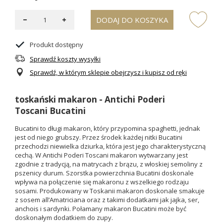
DODAJ DO KOSZYKA
Produkt dostępny
Sprawdź koszty wysyłki
Sprawdź, w którym sklepie obejrzysz i kupisz od ręki
toskański makaron - Antichi Poderi
Toscani Bucatini
Bucatini to długi makaron, który przypomina spaghetti, jednak
jest od niego grubszy. Przez środek każdej nitki Bucatini
przechodzi niewielka dziurka, która jest jego charakterystyczną
cechą. W Antichi Poderi Toscani makaron wytwarzany jest
zgodnie z tradycją, na matrycach z brązu, z włoskiej semoliny z
pszenicy durum. Szorstka powierzchnia Bucatini doskonale
wpływa na połączenie się makaronu z wszelkiego rodzaju
sosami. Produkowany w Toskanii makaron doskonale smakuje
z sosem all’Amatriciana oraz z takimi dodatkami jak jajka, ser,
anchois i sardynki. Połamany makaron Bucatini może być
doskonałym dodatkiem do zupy.