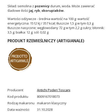
Skład: semolina z
pszenicy
durum, woda. Może zawierać
śladowe ilości
jaj
,
ryb
,
skorupiaków.
Wartości odżywcze - średnia wartość na 100 g: wartość
energetyczna: 1512 kJ / 357 kcal; tłuszcze 1,5 g w tym 0,3 g
tłuszcze nasycone; węglowodany 72 g w tym 2,2 g cukry; błonnik:
3,5 g; białka: 12 g; sól: 0,02 g
PRODUKT RZEMIEŚLNICZY (ARTIGIANALE)
Producent
Antichi Poderi Toscani
Kod produktu
8009167018073
Rodzaj makaronu
makaron klasyczny
Data ważności
31.10.2028