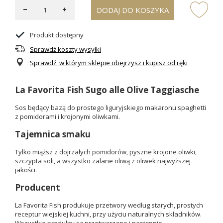
DODAJ DO KOSZYKA
Produkt dostępny
Sprawdź koszty wysyłki
Sprawdź, w którym sklepie obejrzysz i kupisz od ręki
La Favorita Fish Sugo alle Olive Taggiasche
Sos będący bazą do prostego liguryjskiego makaronu spaghetti
z pomidorami i krojonymi oliwkami.
Tajemnica smaku
Tylko miąższ z dojrzałych pomidorów, pyszne krojone oliwki,
szczypta soli, a wszystko zalane oliwą z oliwek najwyższej
jakości.
Producent
La Favorita Fish produkuje przetwory według starych, prostych
receptur wiejskiej kuchni, przy użyciu naturalnych składników.
Wszystkie produkty są przetwarzane i następnie