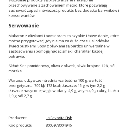
przechowywane z zachowaniem metod, które pozwalają
zachować zapach i świeżość produktu bez dodatku barwników i
konserwantów.
Serwowanie
Makaron z oliwkami i pomidorami to szybkie i łatwe danie, które
można przygotować, gdy nie ma za dużo czasu, a lodówka
świeci pustkami. Sosy z oliwkami są bardzo uniwersalne w
zastosowaniu i pomogą nadać smak i charakter każdej
potrawie.
Skład: Sos pomidorowy, oliwa z oliwek, oliwki krojone 12%, sól
morska.
Wartości odżywcze - średnia wartość na 100 g: wartość
energetyczna: 709 kJ/ 172 kcal; tłuszcze: 15 g, w tym 2,2 g
tłuszcze nasycone; węglowodany: 4,9 g, w tym 4,9 g cukry; białka
1,9 g; sól 2,7 g
Producent
La Favorita Fish
Kod produktu
8005978004946