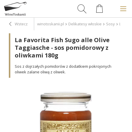
Wstecz
winotoskanii.pl
Delikatesy włoskie
Sosy
La Favo
La Favorita Fish Sugo alle Olive
Taggiasche - sos pomidorowy z
oliwkami 180g
Sos z dojrzałych pomidorów z dodatkiem pokrojonych
oliwek zalane oliwą z oliwek.