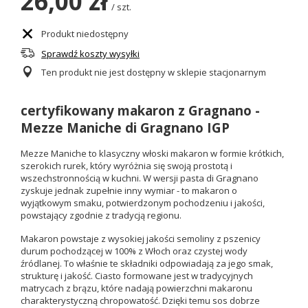
26,00 zł
/
szt.
Produkt niedostępny
Sprawdź koszty wysyłki
Ten produkt nie jest dostępny w sklepie stacjonarnym
certyfikowany makaron z Gragnano -
Mezze Maniche di Gragnano IGP
Mezze Maniche to klasyczny włoski makaron w formie krótkich,
szerokich rurek, który wyróżnia się swoją prostotą i
wszechstronnością w kuchni. W wersji pasta di Gragnano
zyskuje jednak zupełnie inny wymiar - to makaron o
wyjątkowym smaku, potwierdzonym pochodzeniu i jakości,
powstający zgodnie z tradycją regionu.
Makaron powstaje z wysokiej jakości semoliny z pszenicy
durum pochodzącej w 100% z Włoch oraz czystej wody
źródlanej. To właśnie te składniki odpowiadają za jego smak,
strukturę i jakość. Ciasto formowane jest w tradycyjnych
matrycach z brązu, które nadają powierzchni makaronu
charakterystyczną chropowatość. Dzięki temu sos dobrze