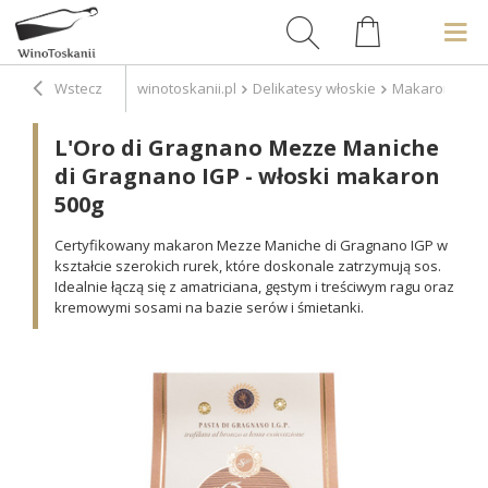
Wstecz
winotoskanii.pl
Delikatesy włoskie
Makarony
L
L'Oro di Gragnano Mezze Maniche
di Gragnano IGP - włoski makaron
500g
Certyfikowany makaron Mezze Maniche di Gragnano IGP w
kształcie szerokich rurek, które doskonale zatrzymują sos.
Idealnie łączą się z amatriciana, gęstym i treściwym ragu oraz
kremowymi sosami na bazie serów i śmietanki.