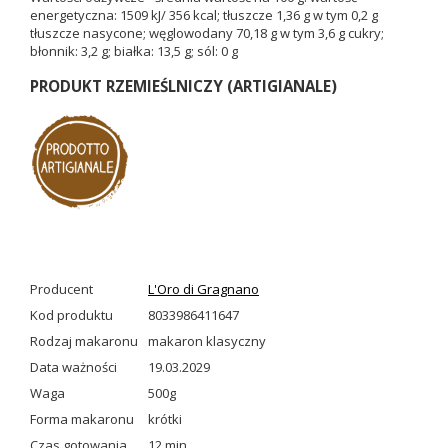
energetyczna: 1509 kJ/ 356 kcal; tłuszcze 1,36 g w tym 0,2 g
tłuszcze nasycone; węglowodany 70,18 g w tym 3,6 g cukry;
błonnik: 3,2 g; białka: 13,5 g; sól: 0 g
PRODUKT RZEMIEŚLNICZY (ARTIGIANALE)
Producent
L'Oro di Gragnano
Kod produktu
8033986411647
Rodzaj makaronu
makaron klasyczny
Data ważności
19.03.2029
Waga
500g
Forma makaronu
krótki
Czas gotowania
12 min.