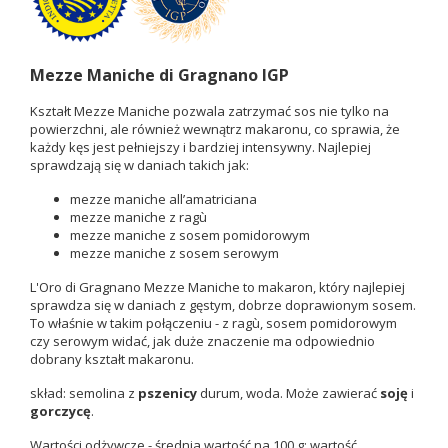
Mezze Maniche di Gragnano IGP
Kształt Mezze Maniche pozwala zatrzymać sos nie tylko na
powierzchni, ale również wewnątrz makaronu, co sprawia, że
każdy kęs jest pełniejszy i bardziej intensywny. Najlepiej
sprawdzają się w daniach takich jak:
mezze maniche all’amatriciana
mezze maniche z ragù
mezze maniche z sosem pomidorowym
mezze maniche z sosem serowym
L'Oro di Gragnano Mezze Maniche to makaron, który najlepiej
sprawdza się w daniach z gęstym, dobrze doprawionym sosem.
To właśnie w takim połączeniu - z ragù, sosem pomidorowym
czy serowym widać, jak duże znaczenie ma odpowiednio
dobrany kształt makaronu.
skład: semolina z
pszenicy
durum, woda. Może zawierać
soję
i
gorczycę
.
Wartości odżywcze - średnia wartość na 100 g: wartość