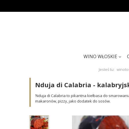
WINO WŁOSKIE
Jesteś tu:
winotos
Nduja di Calabria - kalabryj
‘Nduja di Calabria to pikantna kiełbasa do smarowani
makaronów, pizzy, jako dodatek do sosów.