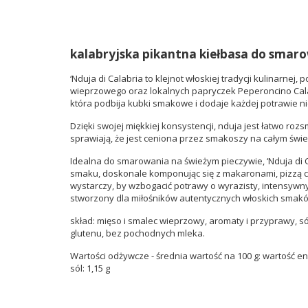
kalabryjska pikantna kiełbasa do smarow
‘Nduja di Calabria to klejnot włoskiej tradycji kulinarn
wieprzowego oraz lokalnych papryczek Peperoncino Calabre
która podbija kubki smakowe i dodaje każdej potrawie 
Dzięki swojej miękkiej konsystencji, nduja jest łatwo r
sprawiają, że jest ceniona przez smakoszy na całym świe
Idealna do smarowania na świeżym pieczywie, ‘Nduja di C
smaku, doskonale komponując się z makaronami, pizzą cz
wystarczy, by wzbogacić potrawy o wyrazisty, intensywny 
stworzony dla miłośników autentycznych włoskich smak
skład: mięso i smalec wieprzowy, aromaty i przyprawy, s
glutenu, bez pochodnych mleka.
Wartości odżywcze - średnia wartość na 100 g: wartość ener
sól: 1,15 g