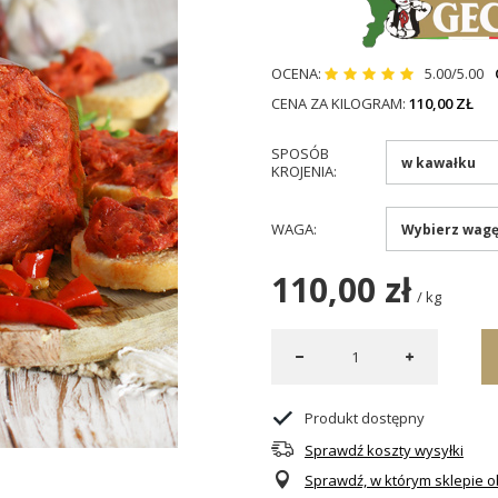
OCENA:
5.00/5.00
CENA ZA KILOGRAM:
110,00 ZŁ
SPOSÓB
w kawałku
KROJENIA
WAGA
Wybierz wag
110,00 zł
/
kg
Produkt dostępny
Sprawdź koszty wysyłki
Sprawdź, w którym sklepie ob