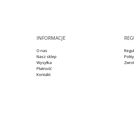
INFORMACJE
REG
O nas
Regu
Nasz sklep
Polit
Wysyłka
Zwro
Płatność
Kontakt
+48 664 131 704
sklep@winotoskanii.pl