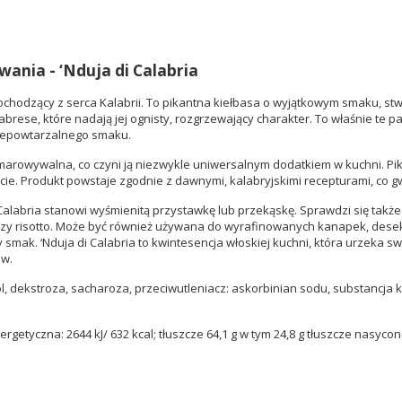
ania - ‘Nduja di Calabria
ej, pochodzący z serca Kalabrii. To pikantna kiełbasa o wyjątkowym smaku, 
se, które nadają jej ognisty, rozgrzewający charakter. To właśnie te papr
niepowtarzalnego smaku.
ozsmarowywalna, co czyni ją niezwykle uniwersalnym dodatkiem w kuchni. P
cie. Produkt powstaje zgodnie z dawnymi, kalabryjskimi recepturami, co g
alabria stanowi wyśmienitą przystawkę lub przekąskę. Sprawdzi się także 
y risotto. Może być również używana do wyrafinowanych kanapek, desek 
smak. ‘Nduja di Calabria to kwintesencja włoskiej kuchni, która urzeka sw
ów.
ól, dekstroza, sacharoza, przeciwutleniacz: askorbinian sodu, substancja
getyczna: 2644 kJ/ 632 kcal; tłuszcze 64,1 g w tym 24,8 g tłuszcze nasycone