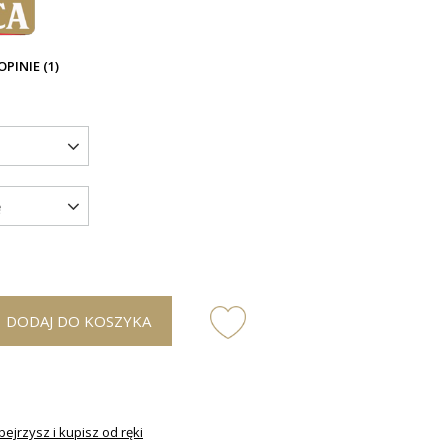
OPINIE (1)
ę
DODAJ DO KOSZYKA
ejrzysz i kupisz od ręki