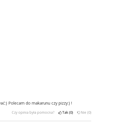
ać:) Polecam do makarunu czy pizzy:) !
Czy opinia była pomocna?
Tak
0
Nie
0