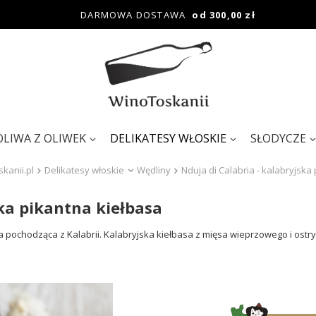
DARMOWA DOSTAWA
od 300,00 zł
OLIWA Z OLIWEK
DELIKATESY WŁOSKIE
SŁODYCZE
kanii.pl
Delikatesy włoskie
Wędliny
Nduja di Calabria - kalabryjska
ska pikantna kiełbasa
a pochodząca z Kalabrii. Kalabryjska kiełbasa z mięsa wieprzowego i ostry