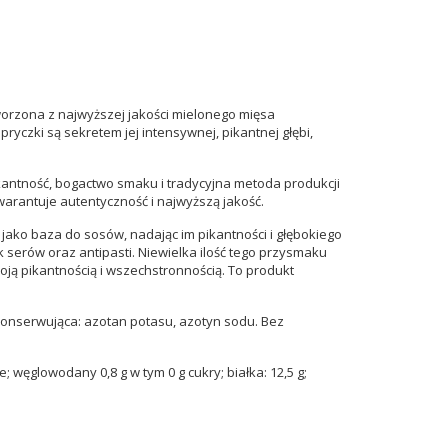
stworzona z najwyższej jakości mielonego mięsa
yczki są sekretem jej intensywnej, pikantnej głębi,
ikantność, bogactwo smaku i tradycyjna metoda produkcji
warantuje autentyczność i najwyższą jakość.
jako baza do sosów, nadając im pikantności i głębokiego
serów oraz antipasti. Niewielka ilość tego przysmaku
oją pikantnością i wszechstronnością. To produkt
 konserwująca: azotan potasu, azotyn sodu. Bez
; węglowodany 0,8 g w tym 0 g cukry; białka: 12,5 g;