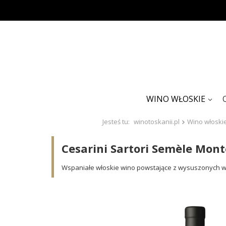
WINO WŁOSKIE
Jesteś tu:
winotoskanii.pl
Wino włoski
Cesarini Sartori Semèle Mon
Wspaniałe włoskie wino powstające z wysuszonych wi