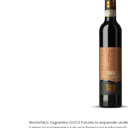
Montefalco Sagrantino DOCG Passito to wspaniałe słodk
Sartori pozostawiane są do wyschnięcia na tradycyjnych