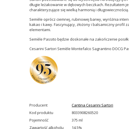
długie leżakowanie w dębowych beczkach.
Rezultatem je
charakteryzujące się wielką harmonią i długowiecznością.
Semèle o
prócz ciemnej, rubinowej barwy, wyróżnia inte
kakao i kawy. Fascynujący, złożony i balsamiczny profil
elementami.
Semèle
Passito będzie doskonałe na zakończenie posiłku
Cesarini Sartori Semèle Montefalco Sagrantino DOCG Pa
Producent
Cantina Cesarini Sartori
Kod produktu
8033908260520
Pojemność
375 ml
Zawartość alkoholu
14,5%