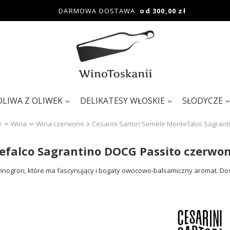
DARMOWA DOSTAWA
od 300,00 zł
OLIWA Z OLIWEK
DELIKATESY WŁOSKIE
SŁODYCZE
e
Wina
Wina czerwone
Cesarini Sartori Semèle Montefalco Sagran
tefalco Sagrantino DOCG Passito czerwon
nogron, które ma fascynujący i bogaty owocowo-balsamiczny aromat. Dosk