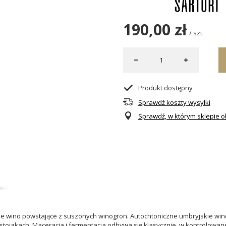
190,00 zł
/
szt.
Produkt dostępny
Sprawdź koszty wysyłki
Sprawdź, w którym sklepie ob
ie wino powstające z suszonych winogron. Autochtoniczne umbryjskie wi
 stojakach. Maceracja i fermentacja odbywa się klasycznie, w kontrolow