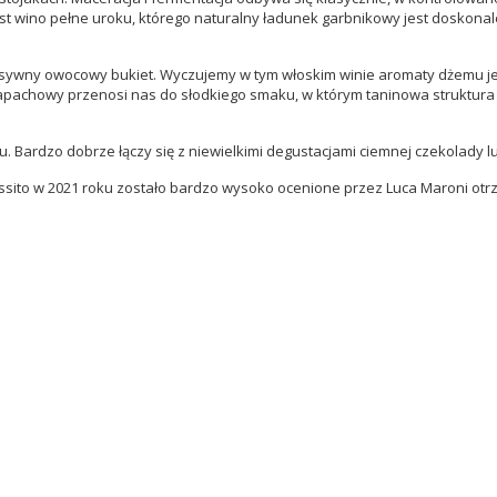
st wino pełne uroku, którego naturalny ładunek garbnikowy jest doskona
nsywny owocowy bukiet. Wyczujemy w tym włoskim winie aromaty dżemu jeż
 zapachowy przenosi nas do słodkiego smaku, w którym taninowa struktura
. Bardzo dobrze łączy się z niewielkimi degustacjami ciemnej czekolady l
ssito
w 2021 roku zostało bardzo wysoko ocenione przez Luca Maroni otr