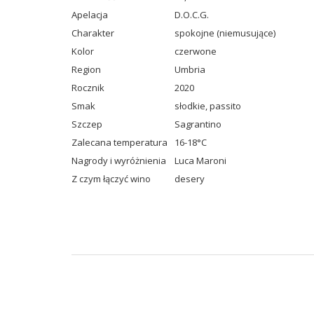
Apelacja
D.O.C.G.
Charakter
spokojne (niemusujące)
Kolor
czerwone
Region
Umbria
Rocznik
2020
Smak
słodkie
,
passito
Szczep
Sagrantino
Zalecana temperatura
16-18°C
Nagrody i wyróżnienia
Luca Maroni
Z czym łączyć wino
desery