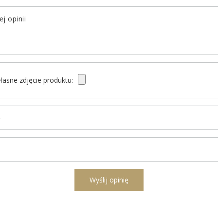
j opinii
łasne zdjęcie produktu:
ę
l
Wyślij opinię