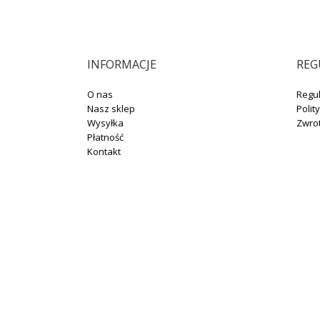
INFORMACJE
REG
O nas
Regu
Nasz sklep
Polit
Wysyłka
Zwro
Płatność
Kontakt
+48 664 131 704
sklep@winotoskanii.pl