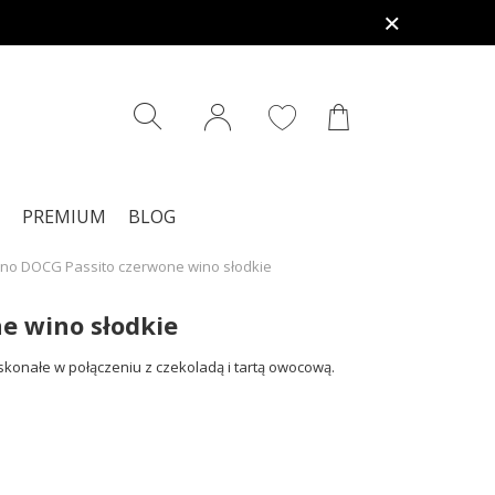
PREMIUM
BLOG
tino DOCG Passito czerwone wino słodkie
e wino słodkie
onałe w połączeniu z czekoladą i tartą owocową.