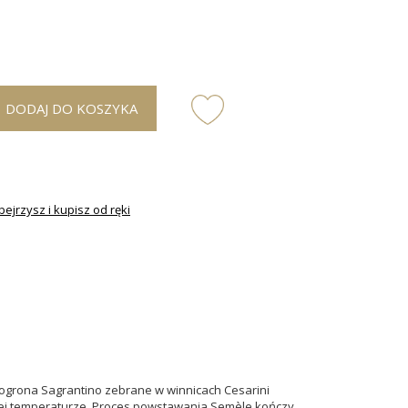
DODAJ DO KOSZYKA
ejrzysz i kupisz od ręki
nogrona Sagrantino
zebrane w winnicach Cesarini
anej temperaturze. Proces powstawania Semèle kończy