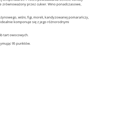
le zrównoważony przez cukier.
Wino ponadczasowe,
ynowego, wiśni, figi, moreli, kandyzowanej pomarańczy,
 idealnie komponuje się z jego różnorodnymi
ub tart owocowych.
zymując 95 punktów.