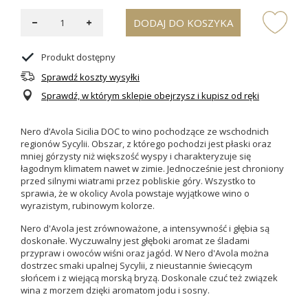
DODAJ DO KOSZYKA
Produkt dostępny
Sprawdź koszty wysyłki
Sprawdź, w którym sklepie obejrzysz i kupisz od ręki
Nero d’Avola Sicilia DOC to wino pochodzące ze wschodnich
regionów Sycylii. Obszar, z którego pochodzi
jest płaski oraz
mniej górzysty niż większość wyspy i charakteryzuje się
łagodnym klimatem nawet w zimie. Jednocześnie jest chroniony
przed silnymi wiatrami przez pobliskie góry. Wszystko to
sprawia, że w okolicy Avola powstaje wyjątkowe wino o
wyrazistym, rubinowym kolorze.
Nero d'Avola
jest zrównoważone, a intensywność i głębia są
doskonałe.
Wyczuwalny jest głęboki aromat ze śladami
przypraw i owoców wiśni oraz jagód.
W Nero d'Avola można
dostrzec smaki upalnej Sycylii, z nieustannie świecącym
słońcem i z wiejącą morską bryzą. Doskonale czuć też związek
wina z morzem dzięki aromatom jodu i sosny.