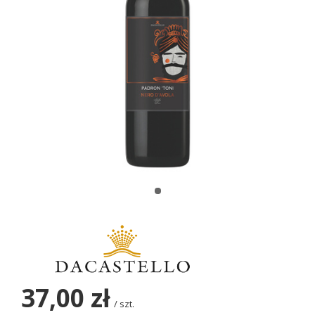
37,00 zł
/
szt.