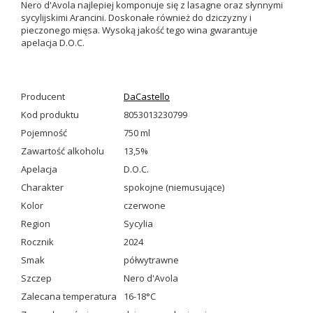
Nero d'Avola najlepiej komponuje się z lasagne oraz słynnymi
sycylijskimi Arancini.
Doskonałe również do dziczyzny i
pieczonego mięsa. Wysoką jakość tego wina gwarantuje
apelacja D.O.C.
Producent
DaCastello
Kod produktu
8053013230799
Pojemność
750 ml
Zawartość alkoholu
13,5%
Apelacja
D.O.C.
Charakter
spokojne (niemusujące)
Kolor
czerwone
Region
Sycylia
Rocznik
2024
Smak
półwytrawne
Szczep
Nero d'Avola
Zalecana temperatura
16-18°C