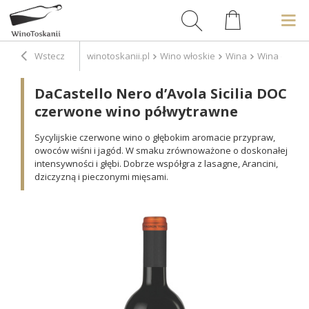
Wstecz
winotoskanii.pl
Wino włoskie
Wina
Wina czerw
DaCastello Nero d’Avola Sicilia DOC
czerwone wino półwytrawne
Sycylijskie czerwone wino o głębokim aromacie przypraw,
owoców wiśni i jagód. W smaku zrównoważone o doskonałej
intensywności i głębi. Dobrze współgra z lasagne, Arancini,
dziczyzną i pieczonymi mięsami.