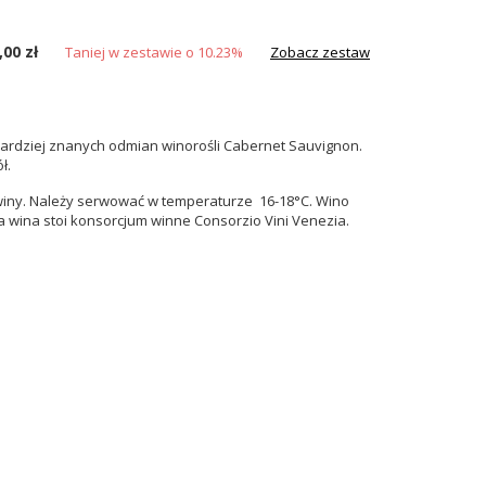
,00 zł
Taniej w zestawie o 10.23%
Zobacz zestaw
bardziej znanych odmian winorośli Cabernet Sauvignon.
ł.
owiny. Należy serwować w temperaturze 16-18°C. Wino
a wina stoi konsorcjum winne Consorzio Vini Venezia.