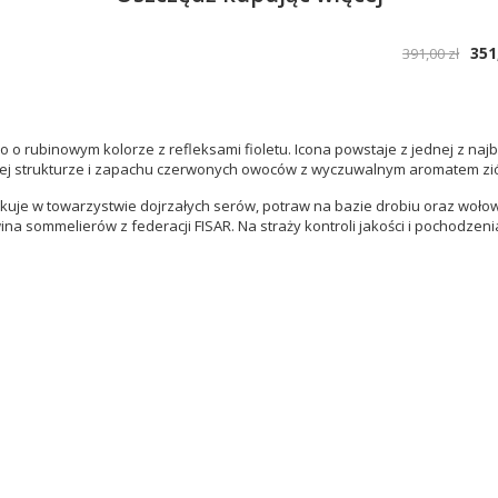
351
391,00 zł
o rubinowym kolorze z refleksami fioletu. Icona powstaje z jednej z naj
j strukturze i zapachu czerwonych owoców z wyczuwalnym aromatem zió
akuje w towarzystwie dojrzałych serów, potraw na bazie drobiu oraz woł
 sommelierów z federacji FISAR. Na straży kontroli jakości i pochodzeni