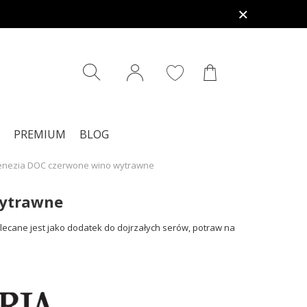
PREMIUM
BLOG
 Venezia DOC czerwone wino wytrawne
wytrawne
ecane jest jako dodatek do dojrzałych serów, potraw na