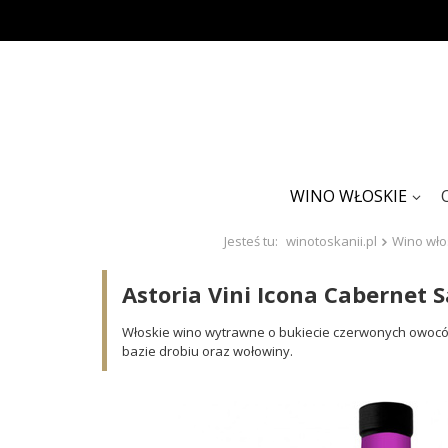
WINO WŁOSKIE
Jesteś tu:
winotoskanii.pl
Wino wło
Astoria Vini Icona Cabernet
Włoskie wino wytrawne o bukiecie czerwonych owoców 
bazie drobiu oraz wołowiny.