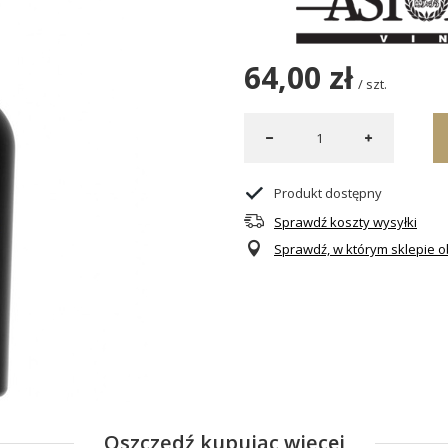
64,00 zł
/
szt.
Produkt dostępny
Sprawdź koszty wysyłki
Sprawdź, w którym sklepie ob
Oszczędź kupując więcej