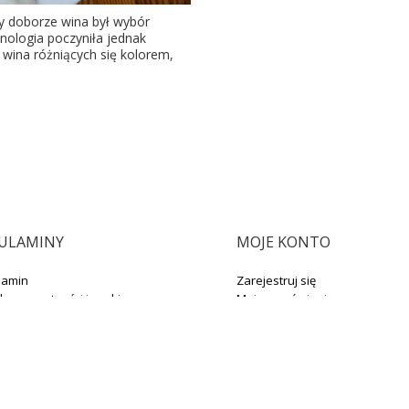
 doborze wina był wybór
nologia poczyniła jednak
wina różniących się kolorem,
ULAMINY
MOJE KONTO
lamin
Zarejestruj się
yka prywatności i cookies
Moje zamówienia
ty
Koszyk
Obserwowane
Historia transakcji
Program lojalnościowy