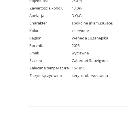
Pojemność
750 ml
Zawartość alkoholu
13,0%
Apelacja
D.O.C.
Charakter
spokojne (niemusujące)
Kolor
czerwone
Region
Wenecja Euganejska
Rocznik
2023
Smak
wytrawne
Szczep
Cabernet Sauvignon
Zalecana temperatura
16-18°C
Z czym łączyć wino
sery
,
drób
,
wołowina