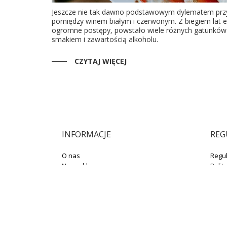
Jeszcze nie tak dawno podstawowym dylematem przy
pomiędzy winem białym i czerwonym. Z biegiem lat e
ogromne postępy, powstało wiele różnych gatunków 
smakiem i zawartością alkoholu.
CZYTAJ WIĘCEJ
INFORMACJE
REG
O nas
Regu
Nasz sklep
Polit
Wysyłka
Zwro
Płatność
Kontakt