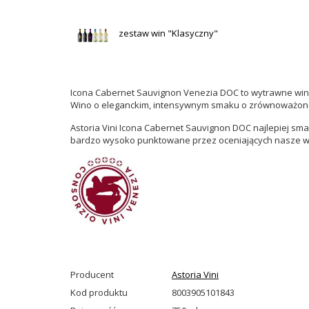
zestaw win "Klasyczny"
Icona Cabernet Sauvignon Venezia DOC to wytrawne wino 
Wino o eleganckim, intensywnym smaku o zrównoważone
Astoria Vini Icona Cabernet Sauvignon DOC najlepiej sm
bardzo wysoko punktowane przez oceniających nasze wina
Producent
Astoria Vini
Kod produktu
8003905101843