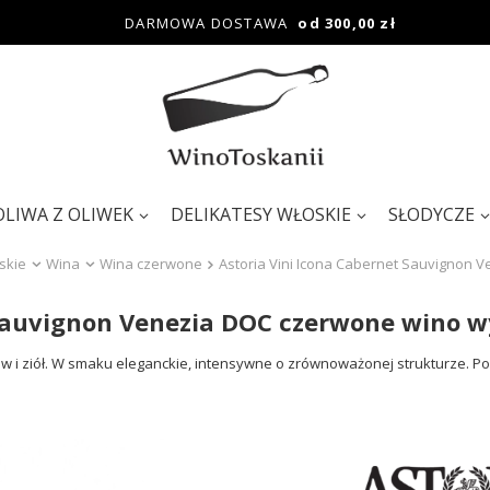
DARMOWA DOSTAWA
od 300,00 zł
OLIWA Z OLIWEK
DELIKATESY WŁOSKIE
SŁODYCZE
skie
Wina
Wina czerwone
Astoria Vini Icona Cabernet Sauvignon
 Sauvignon Venezia DOC czerwone wino 
i ziół. W smaku eleganckie, intensywne o zrównoważonej strukturze. Pol