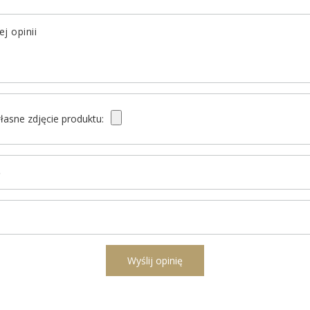
j opinii
łasne zdjęcie produktu:
ę
l
Wyślij opinię